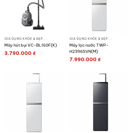
GIA DỤNG KHỎE & ĐẸP
,
CHĂM SÓC NHÀ CỬA
GIA DỤNG KHỎE & ĐẸP
,
HÚT BỤI – ROBOT HÚT BỤI
,
LỌC NƯỚC &
Máy hút bụi VC-BL160F(K)
Máy lọc nước TWP-
H2396SVN(M)
3.790.000
₫
7.990.000
₫