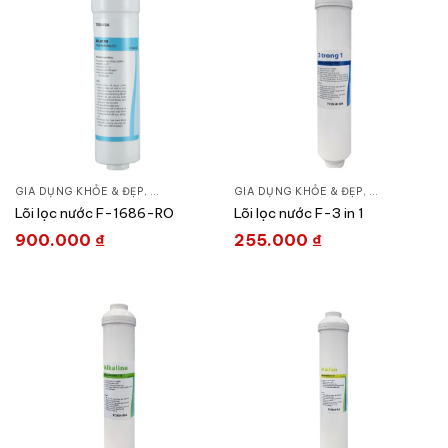
GIA DỤNG KHỎE & ĐẸP
,
LỌC NƯỚC & MÁY NƯỚC NÓNG
GIA DỤNG KHỎE & ĐẸP
,
LÕI MÁY LỌC NƯỚC
,
LỌC NƯỚC &
,
Lõi lọc nước F-1686-RO
Lõi lọc nước F-3 in 1
900.000
₫
255.000
₫