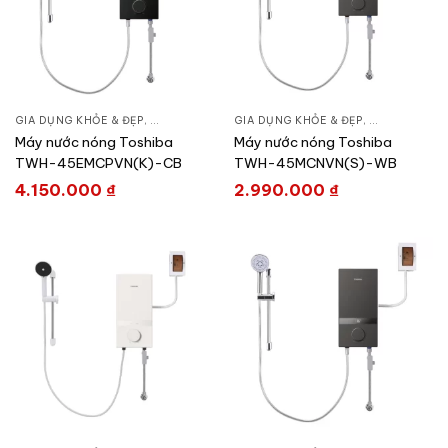
GIA DỤNG KHỎE & ĐẸP
,
LỌC NƯỚC & MÁY NƯỚC NÓNG
GIA DỤNG KHỎE & ĐẸP
,
MÁY NƯỚC NÓNG
,
LỌC NƯỚC &
,
M
Máy nước nóng Toshiba
Máy nước nóng Toshiba
TWH-45EMCPVN(K)-CB
TWH-45MCNVN(S)-WB
4.150.000
₫
2.990.000
₫