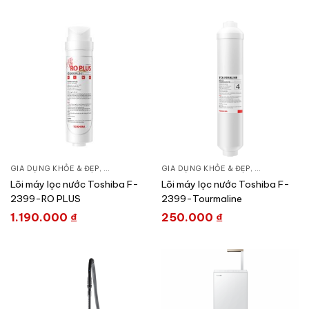
GIA DỤNG KHỎE & ĐẸP
,
LỌC NƯỚC & MÁY NƯỚC NÓNG
GIA DỤNG KHỎE & ĐẸP
,
LÕI MÁY LỌC NƯỚC
,
LỌC NƯỚC &
,
Lõi máy lọc nước Toshiba F-
Lõi máy lọc nước Toshiba F-
2399-RO PLUS
2399-Tourmaline
1.190.000
₫
250.000
₫