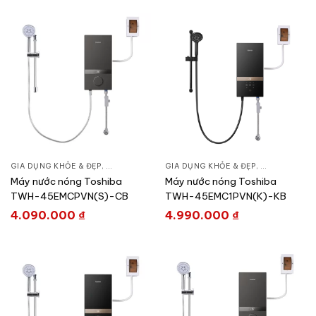
GIA DỤNG KHỎE & ĐẸP
,
LỌC NƯỚC & MÁY NƯỚC NÓNG
GIA DỤNG KHỎE & ĐẸP
,
MÁY NƯỚC NÓNG
,
LỌC NƯỚC &
,
M
Máy nước nóng Toshiba
Máy nước nóng Toshiba
TWH-45EMCPVN(S)-CB
TWH-45EMC1PVN(K)-KB
4.090.000
₫
4.990.000
₫