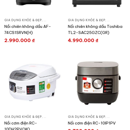
GIA DỤNG KHỎE & ĐẸP
,
NỒI - ẤM - CA - BÌNH
GIA DỤNG KHỎE & ĐẸP
,
NỒI CHIÊN - NỒI NƯỚNG
,
NỒI - ẤM - CA
Nồi chiên không dầu AF-
Nồi chiên không dầu Toshiba
74CS1SRVN(H)
TL2-SAC25GZC(GR)
2.990.000
₫
4.990.000
₫
GIA DỤNG KHỎE & ĐẸP
,
NỒI - ẤM - CA - BÌNH
GIA DỤNG KHỎE & ĐẸP
,
NỒI CƠM ĐIỆN
,
NỒI - ẤM - CA
Nồi cơm điện RC-
Nồi cơm điện RC-10IP1PV
10DH2PV(W)