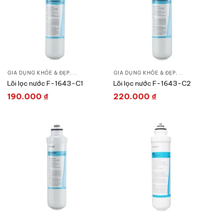
GIA DỤNG KHỎE & ĐẸP
,
LỌC NƯỚC & MÁY NƯỚC NÓNG
GIA DỤNG KHỎE & ĐẸP
,
LÕI MÁY LỌC NƯỚC
,
LỌC NƯỚC &
,
Lõi lọc nước F-1643-C1
Lõi lọc nước F-1643-C2
190.000
₫
220.000
₫