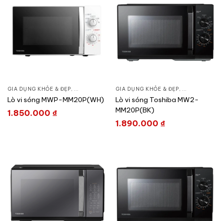
GIA DỤNG KHỎE & ĐẸP
,
BẾP TIỆN NGHI
,
GIA DỤNG KHỎE & ĐẸP
LÒ VI SÓNG
,
BẾP TIỆN NGH
Lò vi sóng MWP-MM20P(WH)
Lò vi sóng Toshiba MW2-
MM20P(BK)
1.850.000
₫
1.890.000
₫