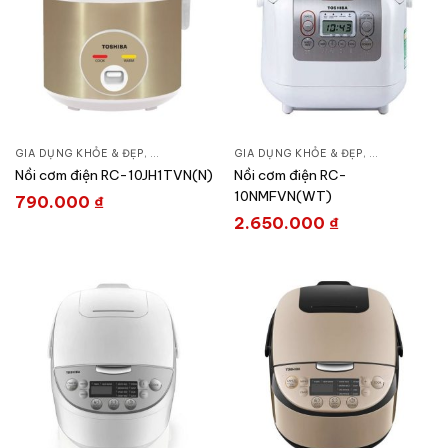
GIA DỤNG KHỎE & ĐẸP
,
NỒI - ẤM - CA - BÌNH
GIA DỤNG KHỎE & ĐẸP
,
NỒI CƠM ĐIỆN
,
NỒI - ẤM - CA
Nồi cơm điện RC-10JH1TVN(N)
Nồi cơm điện RC-
10NMFVN(WT)
790.000
₫
2.650.000
₫