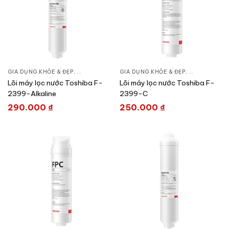
GIA DỤNG KHỎE & ĐẸP
,
LỌC NƯỚC & MÁY NƯỚC NÓNG
GIA DỤNG KHỎE & ĐẸP
,
LÕI MÁY LỌC NƯỚC
,
LỌC NƯỚC &
,
Lõi máy lọc nước Toshiba F-
Lõi máy lọc nước Toshiba F-
2399-Alkaline
2399-C
290.000
₫
250.000
₫