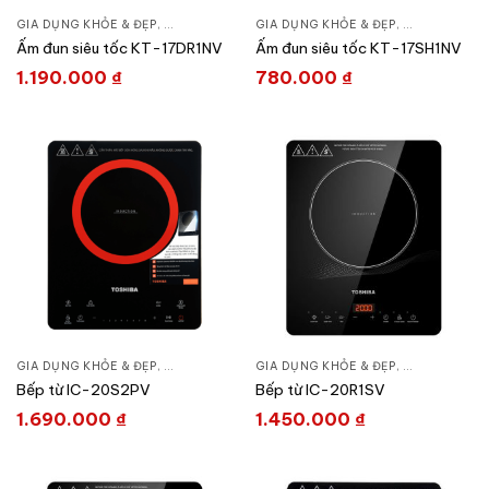
GIA DỤNG KHỎE & ĐẸP
,
ẤM - CA - BÌNH ĐUN
GIA DỤNG KHỎE & ĐẸP
,
NỒI - ẤM - CA - BÌNH
,
ẤM - CA - BÌ
Ấm đun siêu tốc KT-17DR1NV
Ấm đun siêu tốc KT-17SH1NV
1.190.000
₫
780.000
₫
GIA DỤNG KHỎE & ĐẸP
,
BẾP TIỆN NGHI
,
GIA DỤNG KHỎE & ĐẸP
BẾP TỪ - HỒNG NGOẠI
,
BẾP TIỆN NGH
Bếp từ IC-20S2PV
Bếp từ IC-20R1SV
1.690.000
₫
1.450.000
₫