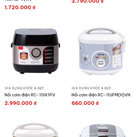
3.790.000
₫
1.720.000
₫
GIA DỤNG KHỎE & ĐẸP
,
NỒI - ẤM - CA - BÌNH
GIA DỤNG KHỎE & ĐẸP
,
NỒI CƠM ĐIỆN
,
NỒI - ẤM - CA
Nồi cơm điện RC-10IX1PV
Nồi cơm điện RC-10JFM(H)VN
2.990.000
₫
660.000
₫