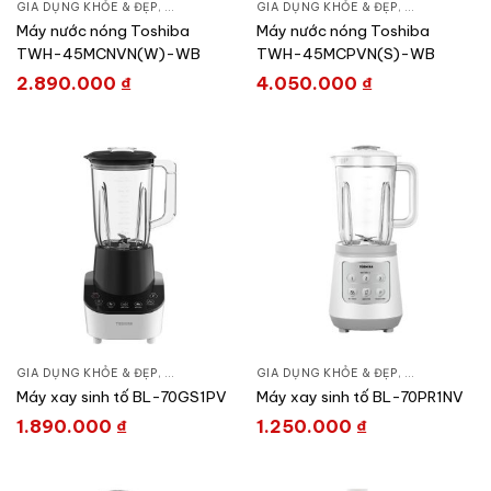
GIA DỤNG KHỎE & ĐẸP
,
LỌC NƯỚC & MÁY NƯỚC NÓNG
GIA DỤNG KHỎE & ĐẸP
,
MÁY NƯỚC NÓNG
,
LỌC NƯỚC &
,
M
Máy nước nóng Toshiba
Máy nước nóng Toshiba
TWH-45MCNVN(W)-WB
TWH-45MCPVN(S)-WB
2.890.000
₫
4.050.000
₫
GIA DỤNG KHỎE & ĐẸP
,
MÁY XAY SINH TỐ
GIA DỤNG KHỎE & ĐẸP
,
XAY - VẮT - ÉP
,
MÁY XAY SINH
Máy xay sinh tố BL-70GS1PV
Máy xay sinh tố BL-70PR1NV
1.890.000
₫
1.250.000
₫