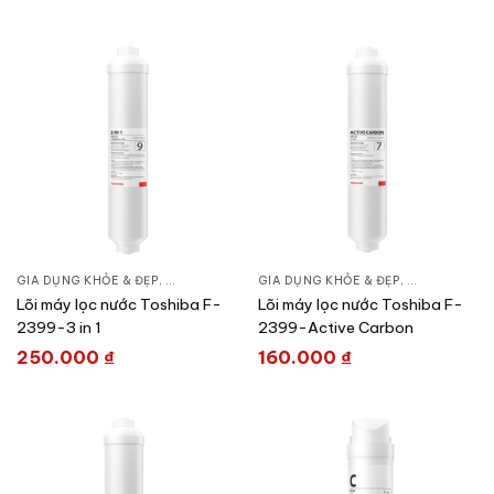
GIA DỤNG KHỎE & ĐẸP
,
LỌC NƯỚC & MÁY NƯỚC NÓNG
GIA DỤNG KHỎE & ĐẸP
,
LÕI MÁY LỌC NƯỚC
,
LỌC NƯỚC &
,
Lõi máy lọc nước Toshiba F-
Lõi máy lọc nước Toshiba F-
2399-3 in 1
2399-Active Carbon
250.000
₫
160.000
₫