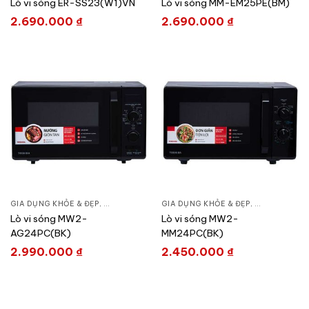
Lò vi sóng ER-SS23(W1)VN
Lò vi sóng MM-EM25PE(BM)
2.690.000
₫
2.690.000
₫
GIA DỤNG KHỎE & ĐẸP
,
BẾP TIỆN NGHI
,
GIA DỤNG KHỎE & ĐẸP
LÒ VI SÓNG
,
BẾP TIỆN NGH
Lò vi sóng MW2-
Lò vi sóng MW2-
AG24PC(BK)
MM24PC(BK)
2.990.000
₫
2.450.000
₫