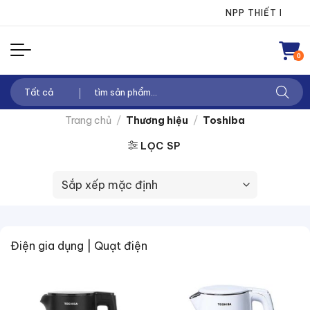
Chuyển
NPP THIẾT BỊ ĐIỆN THA
đến
nội
0
dung
Tìm
kiếm:
Trang chủ
/
Thương hiệu
/
Toshiba
LỌC SP
Điện gia dụng | Quạt điện