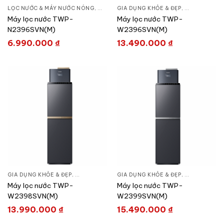
LỌC NƯỚC & MÁY NƯỚC NÓNG
,
GIA DỤNG KHỎE & ĐẸP
GIA DỤNG KHỎE & ĐẸP
,
MÁY LỌC NƯỚC
,
LỌC NƯỚC &
Máy lọc nước TWP-
Máy lọc nước TWP-
N2396SVN(M)
W2396SVN(M)
6.990.000
₫
13.490.000
₫
GIA DỤNG KHỎE & ĐẸP
,
LỌC NƯỚC & MÁY NƯỚC NÓNG
GIA DỤNG KHỎE & ĐẸP
,
MÁY LỌC NƯỚC
,
LỌC NƯỚC &
Máy lọc nước TWP-
Máy lọc nước TWP-
W2398SVN(M)
W2399SVN(M)
13.990.000
₫
15.490.000
₫