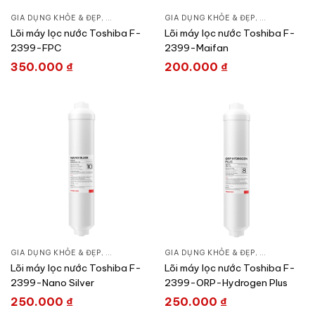
GIA DỤNG KHỎE & ĐẸP
,
LỌC NƯỚC & MÁY NƯỚC NÓNG
GIA DỤNG KHỎE & ĐẸP
,
LÕI MÁY LỌC NƯỚC
,
LỌC NƯỚC &
,
Lõi máy lọc nước Toshiba F-
Lõi máy lọc nước Toshiba F-
2399-FPC
2399-Maifan
350.000
₫
200.000
₫
GIA DỤNG KHỎE & ĐẸP
,
LỌC NƯỚC & MÁY NƯỚC NÓNG
GIA DỤNG KHỎE & ĐẸP
,
LÕI MÁY LỌC NƯỚC
,
LỌC NƯỚC &
,
Lõi máy lọc nước Toshiba F-
Lõi máy lọc nước Toshiba F-
2399-Nano Silver
2399-ORP-Hydrogen Plus
250.000
₫
250.000
₫