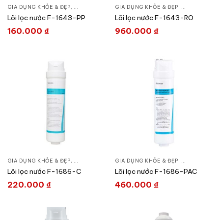
GIA DỤNG KHỎE & ĐẸP
,
LỌC NƯỚC & MÁY NƯỚC NÓNG
GIA DỤNG KHỎE & ĐẸP
,
LÕI MÁY LỌC NƯỚC
,
LỌC NƯỚC &
,
Lõi lọc nước F-1643-PP
Lõi lọc nước F-1643-RO
160.000
₫
960.000
₫
GIA DỤNG KHỎE & ĐẸP
,
LỌC NƯỚC & MÁY NƯỚC NÓNG
GIA DỤNG KHỎE & ĐẸP
,
LÕI MÁY LỌC NƯỚC
,
LỌC NƯỚC &
,
Lõi lọc nước F-1686-C
Lõi lọc nước F-1686-PAC
220.000
₫
460.000
₫