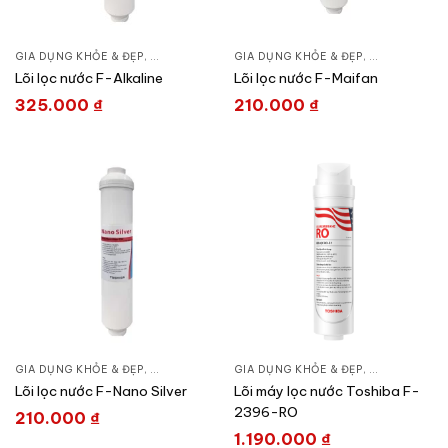
GIA DỤNG KHỎE & ĐẸP
,
LỌC NƯỚC & MÁY NƯỚC NÓNG
GIA DỤNG KHỎE & ĐẸP
,
LÕI MÁY LỌC NƯỚC
,
LỌC NƯỚC &
,
Lõi lọc nước F-Alkaline
Lõi lọc nước F-Maifan
325.000
₫
210.000
₫
GIA DỤNG KHỎE & ĐẸP
,
LỌC NƯỚC & MÁY NƯỚC NÓNG
GIA DỤNG KHỎE & ĐẸP
,
LÕI MÁY LỌC NƯỚC
,
LỌC NƯỚC &
,
Lõi lọc nước F-Nano Silver
Lõi máy lọc nước Toshiba F-
2396-RO
210.000
₫
1.190.000
₫