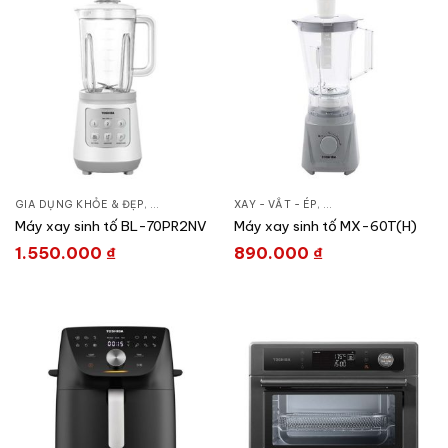
GIA DỤNG KHỎE & ĐẸP
,
MÁY XAY SINH TỐ
XAY - VẮT - ÉP
,
XAY - VẮT - ÉP
,
GIA DỤNG KHỎE & ĐẸ
Máy xay sinh tố BL-70PR2NV
Máy xay sinh tố MX-60T(H)
1.550.000
₫
890.000
₫