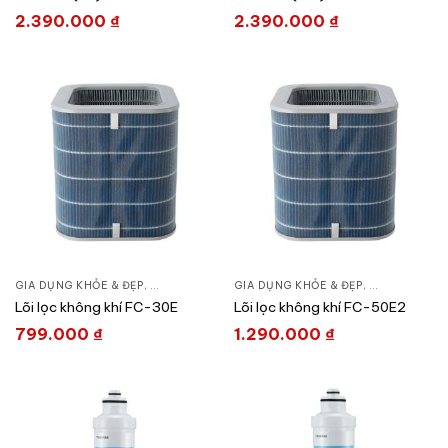
2.390.000
₫
2.390.000
₫
GIA DỤNG KHỎE & ĐẸP
,
LỌC KHÍ - LÀM MÁT - SƯỞI
GIA DỤNG KHỎE & ĐẸP
,
MÁY LỌC KHÔNG KHÍ
,
LỌC KHÍ - LÀ
Lõi lọc không khí FC-30E
Lõi lọc không khí FC-50E2
799.000
₫
1.290.000
₫