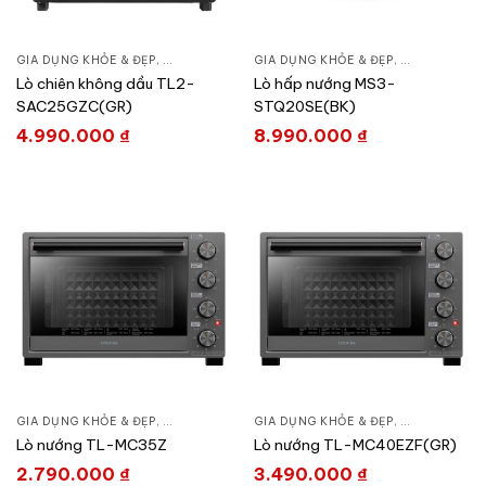
GIA DỤNG KHỎE & ĐẸP
,
BẾP TIỆN NGHI
,
GIA DỤNG KHỎE & ĐẸP
LÒ NƯỚNG - BẾP NƯỚNG
,
BẾP TIỆN NGH
Lò chiên không dầu TL2-
Lò hấp nướng MS3-
SAC25GZC(GR)
STQ20SE(BK)
4.990.000
₫
8.990.000
₫
GIA DỤNG KHỎE & ĐẸP
,
BẾP TIỆN NGHI
,
GIA DỤNG KHỎE & ĐẸP
LÒ NƯỚNG - BẾP NƯỚNG
,
BẾP TIỆN NGH
Lò nướng TL-MC35Z
Lò nướng TL-MC40EZF(GR)
2.790.000
₫
3.490.000
₫