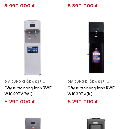
3.990.000
₫
5.390.000
₫
GIA DỤNG KHỎE & ĐẸP
,
BÌNH LỌC NƯỚC
GIA DỤNG KHỎE & ĐẸP
,
LỌC NƯỚC & MÁY NƯỚC NÓNG
,
BÌNH LỌC NƯ
,
LỌ
Cây nước nóng lạnh RWF-
Cây nước nóng lạnh RWF-
W1669BV(W1)
W1830BV(K)
5.290.000
₫
6.290.000
₫