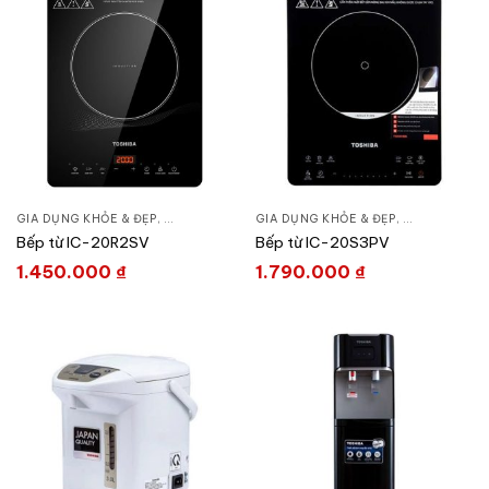
GIA DỤNG KHỎE & ĐẸP
,
BẾP TIỆN NGHI
,
GIA DỤNG KHỎE & ĐẸP
BẾP TỪ - HỒNG NGOẠI
,
BẾP TIỆN NGH
Bếp từ IC-20R2SV
Bếp từ IC-20S3PV
1.450.000
₫
1.790.000
₫