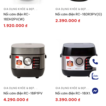
GIA DỤNG KHỎE & ĐẸP
,
NỒI - ẤM - CA - BÌNH
GIA DỤNG KHỎE & ĐẸP
,
NỒI CƠM ĐIỆN
,
NỒI - ẤM - CA
Nồi cơm điện RC-
Nồi cơm điện RC-18DR3PV(G)
18DH2PV(W)
2.390.000
₫
1.920.000
₫
GIA DỤNG KHỎE & ĐẸP
,
NỒI - ẤM - CA - BÌNH
GIA DỤNG KHỎE & ĐẸP
,
NỒI CƠM ĐIỆN
,
NỒI - ẤM - CA
Nồi cơm điện RC-18IP1PV
Nồi cơm điện RC-18IX1PV
4.290.000
₫
3.390.000
₫