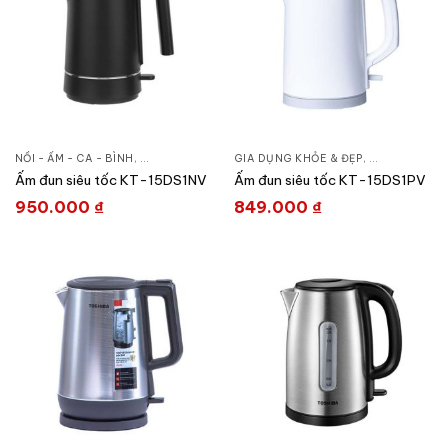
NỒI - ẤM - CA - BÌNH
,
ẤM - CA - BÌNH ĐUN
GIA DỤNG KHỎE & ĐẸP
,
GIA DỤNG KHỎE & ĐẸP
,
ẤM - CA - BÌ
Ấm đun siêu tốc KT-15DS1NV
Ấm đun siêu tốc KT-15DS1PV
950.000
₫
849.000
₫