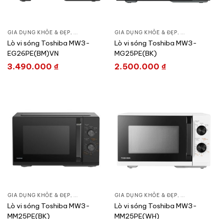
GIA DỤNG KHỎE & ĐẸP
,
BẾP TIỆN NGHI
,
GIA DỤNG KHỎE & ĐẸP
LÒ VI SÓNG
,
BẾP TIỆN NGH
Lò vi sóng Toshiba MW3-
Lò vi sóng Toshiba MW3-
EG26PE(BM)VN
MG25PE(BK)
3.490.000
₫
2.500.000
₫
GIA DỤNG KHỎE & ĐẸP
,
BẾP TIỆN NGHI
,
GIA DỤNG KHỎE & ĐẸP
LÒ VI SÓNG
,
BẾP TIỆN NGH
Lò vi sóng Toshiba MW3-
Lò vi sóng Toshiba MW3-
MM25PE(BK)
MM25PE(WH)