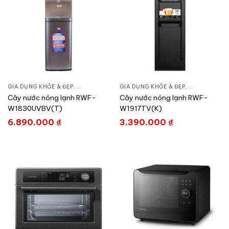
GIA DỤNG KHỎE & ĐẸP
,
BÌNH LỌC NƯỚC
GIA DỤNG KHỎE & ĐẸP
,
LỌC NƯỚC & MÁY NƯỚC NÓNG
,
BÌNH LỌC NƯ
,
LỌ
Cây nước nóng lạnh RWF-
Cây nước nóng lạnh RWF-
W1830UVBV(T)
W1917TV(K)
6.890.000
₫
3.390.000
₫