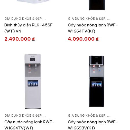
GIA DỤNG KHỎE & ĐẸP
,
BÌNH THỦY ĐIỆN
GIA DỤNG KHỎE & ĐẸP
,
NỒI - ẤM - CA - BÌNH
,
BÌNH LỌC NƯ
Bình thủy điện PLK-45SF
Cây nước nóng lạnh RWF-
(WT) VN
W1664TV(K1)
2.490.000
₫
4.090.000
₫
GIA DỤNG KHỎE & ĐẸP
,
BÌNH LỌC NƯỚC
GIA DỤNG KHỎE & ĐẸP
,
LỌC NƯỚC & MÁY NƯỚC NÓNG
,
BÌNH LỌC NƯ
,
LỌ
Cây nước nóng lạnh RWF-
Cây nước nóng lạnh RWF-
W1664TV(W1)
W1669BV(K1)