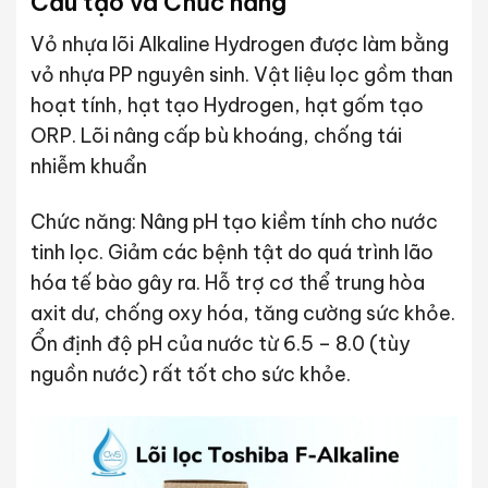
Cấu tạo và
Chức năng
Vỏ nhựa lõi Alkaline Hydrogen được làm bằng
vỏ nhựa PP nguyên sinh. Vật liệu lọc gồm than
hoạt tính, hạt tạo Hydrogen, hạt gốm tạo
ORP. Lõi nâng cấp bù khoáng, chống tái
nhiễm khuẩn
Chức năng: Nâng pH tạo kiềm tính cho nước
tinh lọc. Giảm các bệnh tật do quá trình lão
hóa tế bào gây ra. Hỗ trợ cơ thể trung hòa
axit dư, chống oxy hóa, tăng cường sức khỏe.
Ổn định độ pH của nước từ 6.5 – 8.0 (tùy
nguồn nước) rất tốt cho sức khỏe.