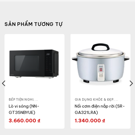
SẢN PHẨM TƯƠNG TỰ
HỎE & ĐẸP
BẾP TIỆN NGHI
,
NỒI - ẤM - CA - BÌNH
,
GIA DỤNG KHỎE & ĐẸP
,
GIA DỤNG KHỎE & ĐẸP
LÒ VI SÓNG
,
NỒI - ẤM -
Lò vi sóng (NN-
Nồi cơm điện nắp rời (SR-
GT35NBYUE)
GA321LRA)
3.660.000
₫
1.340.000
₫