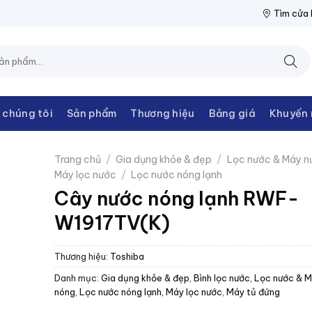
ỆN THANH CHÂU
NPP THIẾT BỊ ĐIỆN THANH CHÂU
NPP THIẾT B
Tìm cửa
 chúng tôi
Sản phẩm
Thương hiệu
Bảng giá
Khuyến 
Trang chủ
/
Gia dụng khỏe & đẹp
/
Lọc nước & Máy n
Máy lọc nước
/
Lọc nước nóng lạnh
Cây nước nóng lạnh RWF-
W1917TV(K)
Thương hiệu:
Toshiba
Danh mục:
Gia dụng khỏe & đẹp
,
Bình lọc nước
,
Lọc nước & M
nóng
,
Lọc nước nóng lạnh
,
Máy lọc nước
,
Máy tủ đứng