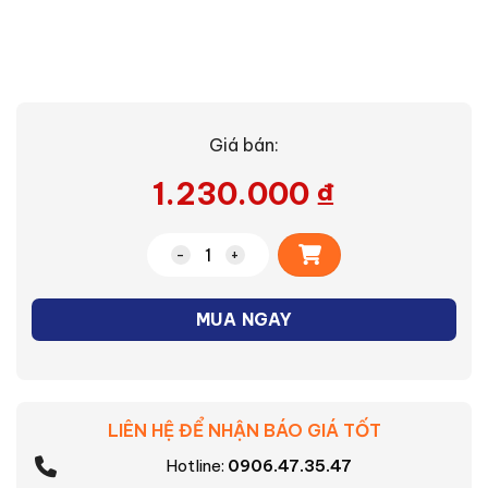
Giá bán:
1.230.000
₫
Alternative:
Quạt máy F-LSA10(K)VN số lượng
MUA NGAY
LIÊN HỆ ĐỂ NHẬN BÁO GIÁ TỐT
Hotline:
0906.47.35.47