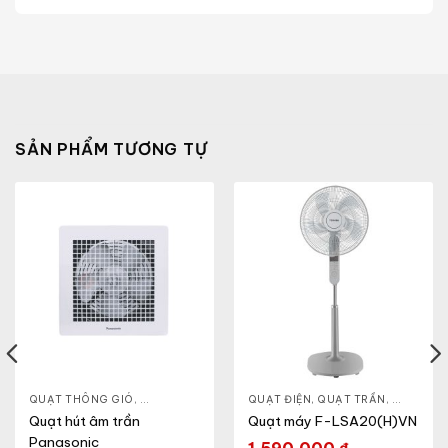
SẢN PHẨM TƯƠNG TỰ
ET
,
QUẠT ĐIỆN, QUẠT TRẦN
QUẠT THÔNG GIÓ
,
QUẠT ÂM TRẦN
,
QUẠT ĐIỆN, QUẠT TRẦN
QUẠT ĐIỆN, QUẠT TRẦN
,
QUẠT ĐỨ
Quạt hút âm trần
Quạt máy F-LSA20(H)VN
Panasonic