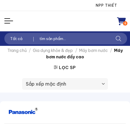
Chuyển
NPP THIẾT BỊ ĐI
đến
nội
0
dung
Tìm
kiếm:
Trang chủ
/
Gia dụng khỏe & đẹp
/
Máy bơm nước
/
Máy
bơm nước đẩy cao
LỌC SP
5