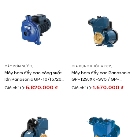
MÁY BƠM NƯỚC
,
GIA DỤNG KHỎE & ĐẸP
GIA DỤNG KHỎE & ĐẸP
,
MÁY BƠM NƯỚC ĐẨY CAO
,
MÁY BƠM NƯ
Máy bơm đẩy cao công suất
Máy bơm đẩy cao Panasonic
lớn Panasonic GP-10/15/20
GP-129JXK-SV5 / GP-
HCN1SVN
129JXK-NV5
5.820.000
₫
1.670.000
₫
Giá chỉ từ:
Giá chỉ từ: