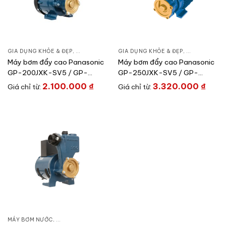
GIA DỤNG KHỎE & ĐẸP
,
MÁY BƠM NƯỚC
GIA DỤNG KHỎE & ĐẸP
,
MÁY BƠM NƯỚC ĐẨY CAO
,
MÁY BƠM NƯ
Máy bơm đẩy cao Panasonic
Máy bơm đẩy cao Panasonic
GP-200JXK-SV5 / GP-
GP-250JXK-SV5 / GP-
200JXK-NV5
250JXK-NV5
2.100.000
₫
3.320.000
₫
Giá chỉ từ:
Giá chỉ từ:
MÁY BƠM NƯỚC
,
GIA DỤNG KHỎE & ĐẸP
,
MÁY BƠM NƯỚC ĐẨY CAO