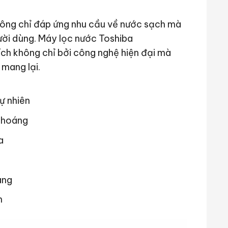
không chỉ đáp ứng nhu cầu về nước sạch mà
ười dùng. Máy lọc nước Toshiba
 không chỉ bởi công nghệ hiện đại mà
mang lại.
ự nhiên
khoáng
a
àng
h