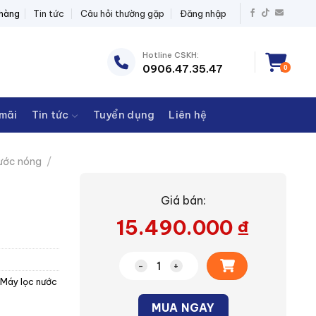
Ị ĐIỆN THANH CHÂU
 hàng
Tin tức
Câu hỏi thường gặp
Đăng nhập
Hotline CSKH:
0906.47.35.47
0
mãi
Tin tức
Tuyển dụng
Liên hệ
ước nóng
/
Giá bán:
15.490.000
₫
Máy lọc nước TWP-W2399SVN(M) 
Máy lọc nước
Alternative:
MUA NGAY