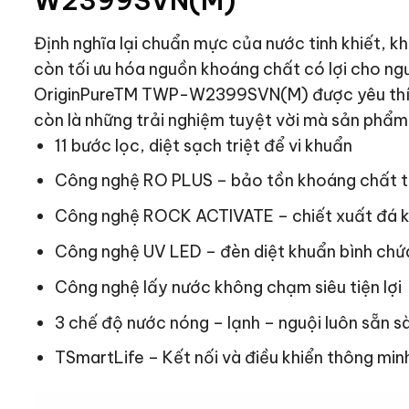
W2399SVN(M)
Định nghĩa lại chuẩn mực của nước tinh khiết, 
còn tối ưu hóa nguồn khoáng chất có lợi cho ng
OriginPureTM TWP-W2399SVN(M) được yêu thích
còn là những trải nghiệm tuyệt vời mà sản phẩm 
11 bước lọc, diệt sạch triệt để vi khuẩn
Công nghệ RO PLUS – bảo tồn khoáng chất t
Công nghệ ROCK ACTIVATE – chiết xuất đá 
Công nghệ UV LED – đèn diệt khuẩn bình chứ
Công nghệ lấy nước không chạm siêu tiện lợi
3 chế độ nước nóng – lạnh – nguội luôn sẵn s
TSmartLife – Kết nối và điều khiển thông min