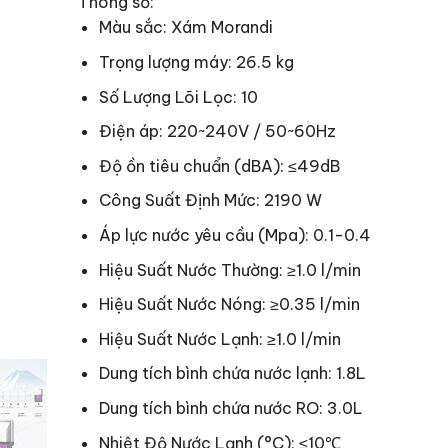
Thông số:
Màu sắc: Xám Morandi
Trọng lượng máy: 26.5 kg
Số Lượng Lõi Lọc: 10
Điện áp: 220~240V / 50~60Hz
Độ ồn tiêu chuẩn (dBA): ≤49dB
Công Suất Định Mức: 2190 W
Áp lực nước yêu cầu (Mpa): 0.1-0.4
Hiệu Suất Nước Thường: ≥1.0 l/min
Hiệu Suất Nước Nóng: ≥0.35 l/min
Hiệu Suất Nước Lạnh: ≥1.0 l/min
Dung tích bình chứa nước lạnh: 1.8L
Dung tích bình chứa nước RO: 3.0L
Nhiệt Độ Nước Lạnh (°C): ≤10℃