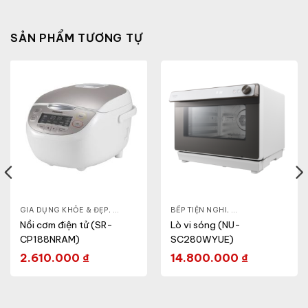
SẢN PHẨM TƯƠNG TỰ
- CA - BÌNH
GIA DỤNG KHỎE & ĐẸP
,
NỒI CƠM ĐIỆN
,
NỒI - ẤM - CA - BÌNH
BẾP TIỆN NGHI
,
NỒI CƠM ĐIỆN
,
GIA DỤNG KHỎE & 
Nồi cơm điện tử (SR-
Lò vi sóng (NU-
CP188NRAM)
SC280WYUE)
2.610.000
₫
14.800.000
₫