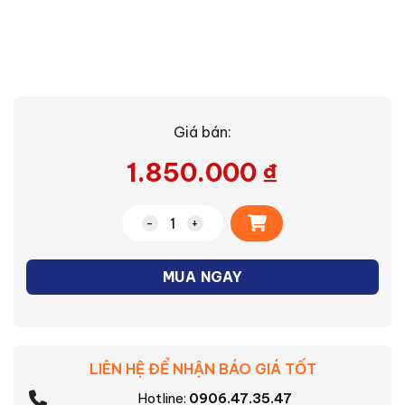
Giá bán:
1.850.000
₫
Alternative:
Lò vi sóng MWP-MM20P(WH) số lượng
MUA NGAY
LIÊN HỆ ĐỂ NHẬN BÁO GIÁ TỐT
Hotline:
0906.47.35.47