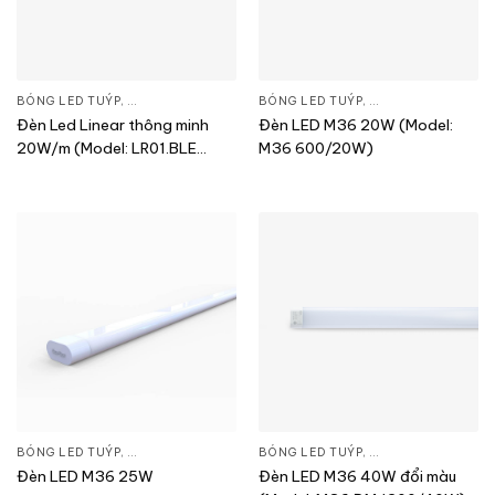
BÓNG LED TUÝP
,
ĐÈN CHIẾU SÁNG
,
THIẾT BỊ CHIẾU SÁNG
BÓNG LED TUÝP
,
ĐÈN CHIẾU SÁNG
,
T
Đèn Led Linear thông minh
Đèn LED M36 20W (Model:
20W/m (Model: LR01.BLE
M36 600/20W)
1000/20W)
BÓNG LED TUÝP
,
ĐÈN CHIẾU SÁNG
,
THIẾT BỊ CHIẾU SÁNG
BÓNG LED TUÝP
,
ĐÈN CHIẾU SÁNG
,
T
Đèn LED M36 25W
Đèn LED M36 40W đổi màu