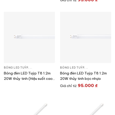
Giá chỉ từ:
BÓNG LED TUÝP
,
ĐÈN CHIẾU SÁNG
,
THIẾT BỊ CHIẾU SÁNG
BÓNG LED TUÝP
,
ĐÈN CHIẾU SÁNG
,
T
Bóng đèn LED Tuýp T8 1.2m
Bóng đèn LED Tuýp T8 1.2m
20W thủy tinh (Hiệu suất cao)
20W thủy tinh bọc nhựa
(Model: T8 TT01
95.000
₫
Giá chỉ từ:
1200/20W.H)