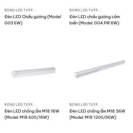
BÓNG LED TUÝP
,
ĐÈN CHIẾU SÁNG
,
THIẾT BỊ CHIẾU SÁNG
BÓNG LED TUÝP
,
ĐÈN CHIẾU SÁNG
,
T
Đèn LED Chiếu gương (Model:
Đèn LED chiếu gương cảm
G03 6W)
biến (Model: G04.PIR 8W)
BÓNG LED TUÝP
,
ĐÈN CHIẾU SÁNG
,
THIẾT BỊ CHIẾU SÁNG
BÓNG LED TUÝP
,
ĐÈN CHIẾU SÁNG
,
T
Đèn LED chống ẩm M18 18W
Đèn LED chống ẩm M18 36W
(Model: M18 600/18W)
(Model: M18 1200/36W)