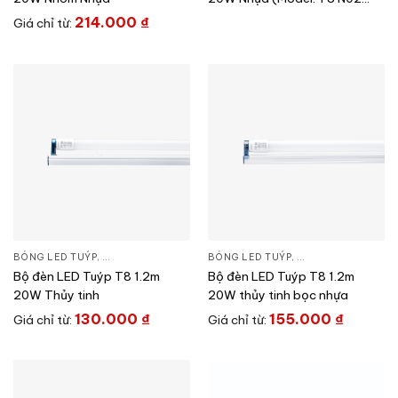
M11/20Wx1)
214.000
₫
Giá chỉ từ:
BÓNG LED TUÝP
,
ĐÈN CHIẾU SÁNG
,
THIẾT BỊ CHIẾU SÁNG
BÓNG LED TUÝP
,
ĐÈN CHIẾU SÁNG
,
T
Bộ đèn LED Tuýp T8 1.2m
Bộ đèn LED Tuýp T8 1.2m
20W Thủy tinh
20W thủy tinh bọc nhựa
130.000
₫
155.000
₫
Giá chỉ từ:
Giá chỉ từ: