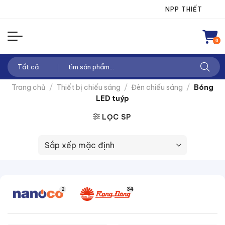
Chuyển
NPP THIẾT BỊ ĐIỆN
đến
nội
0
dung
Tìm
kiếm:
Trang chủ
/
Thiết bị chiếu sáng
/
Đèn chiếu sáng
/
Bóng
LED tuýp
LỌC SP
2
34