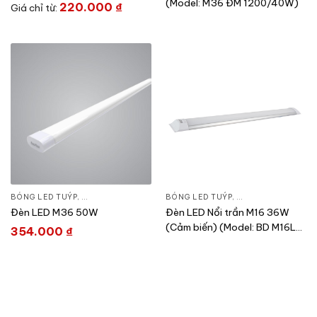
(Model: M36 ĐM 1200/40W)
220.000
₫
Giá chỉ từ:
BÓNG LED TUÝP
,
ĐÈN CHIẾU SÁNG
,
THIẾT BỊ CHIẾU SÁNG
BÓNG LED TUÝP
,
ĐÈN CHIẾU SÁNG
,
T
Đèn LED M36 50W
Đèn LED Nổi trần M16 36W
(Cảm biến) (Model: BD M16L
354.000
₫
120/36W RAD)