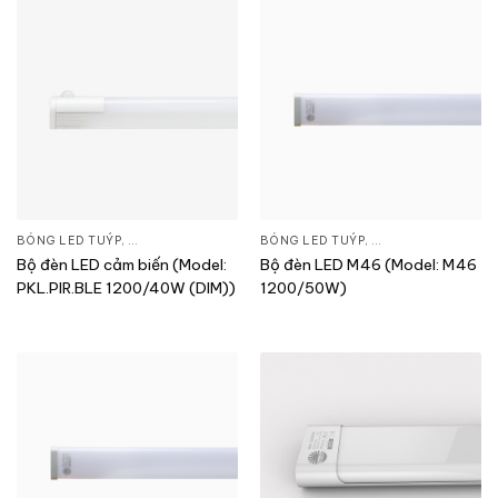
BÓNG LED TUÝP
,
ĐÈN CHIẾU SÁNG
,
THIẾT BỊ CHIẾU SÁNG
BÓNG LED TUÝP
,
ĐÈN CHIẾU SÁNG
,
T
Bộ đèn LED cảm biến (Model:
Bộ đèn LED M46 (Model: M46
PKL.PIR.BLE 1200/40W (DIM))
1200/50W)