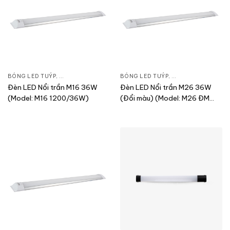
BÓNG LED TUÝP
,
ĐÈN CHIẾU SÁNG
,
THIẾT BỊ CHIẾU SÁNG
BÓNG LED TUÝP
,
ĐÈN CHIẾU SÁNG
,
T
Đèn LED Nổi trần M16 36W
Đèn LED Nổi trần M26 36W
(Model: M16 1200/36W)
(Đổi màu) (Model: M26 ĐM
1200/36W)