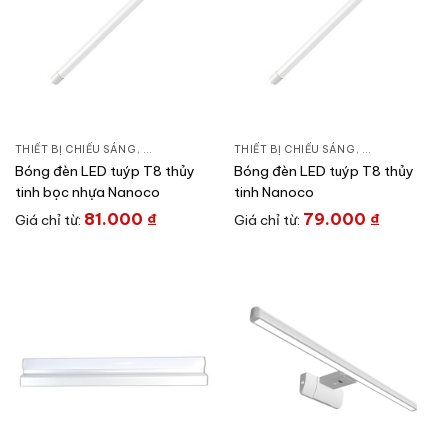
THIẾT BỊ CHIẾU SÁNG
,
BÓNG LED TUÝP
THIẾT BỊ CHIẾU SÁNG
,
ĐÈN CHIẾU SÁNG
,
BÓNG LED TU
Bóng đèn LED tuýp T8 thủy
Bóng đèn LED tuýp T8 thủy
tinh bọc nhựa Nanoco
tinh Nanoco
81.000
₫
79.000
₫
Giá chỉ từ:
Giá chỉ từ: