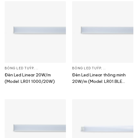
BÓNG LED TUÝP
,
ĐÈN CHIẾU SÁNG
,
THIẾT BỊ CHIẾU SÁNG
BÓNG LED TUÝP
,
ĐÈN CHIẾU SÁNG
,
T
Đèn Led Linear 20W/m
Đèn Led Linear thông minh
(Model: LR01 1000/20W)
20W/m (Model: LR01.BLE
1000/20W)