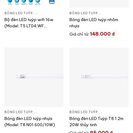
BÓNG LED TUÝP
,
ĐÈN CHIẾU SÁNG
,
THIẾT BỊ CHIẾU SÁNG
BÓNG LED TUÝP
,
ĐÈN CHIẾU SÁNG
,
T
Bộ đèn LED tuýp wifi 16w
Bóng đèn LED tuýp nhôm
(Model: T5 LT04.WF
nhựa
1200/16W)
148.000
₫
Giá chỉ từ:
BÓNG LED TUÝP
,
ĐÈN CHIẾU SÁNG
,
THIẾT BỊ CHIẾU SÁNG
BÓNG LED TUÝP
,
ĐÈN CHIẾU SÁNG
,
T
Bóng đèn LED tuýp nhựa
Bóng đèn LED Tuýp T8 1.2m
(Model: T8 N01 600/10W)
20W thủy tinh
95.000
₫