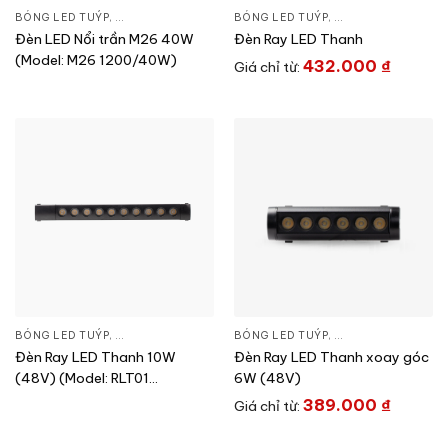
BÓNG LED TUÝP
,
ĐÈN CHIẾU SÁNG
,
THIẾT BỊ CHIẾU SÁNG
BÓNG LED TUÝP
,
ĐÈN CHIẾU SÁNG
,
T
Đèn LED Nổi trần M26 40W
Đèn Ray LED Thanh
(Model: M26 1200/40W)
432.000
₫
Giá chỉ từ:
BÓNG LED TUÝP
,
ĐÈN CHIẾU SÁNG
,
THIẾT BỊ CHIẾU SÁNG
BÓNG LED TUÝP
,
ĐÈN CHIẾU SÁNG
,
T
Đèn Ray LED Thanh 10W
Đèn Ray LED Thanh xoay góc
(48V) (Model: RLT01
6W (48V)
330/10W)
389.000
₫
Giá chỉ từ: