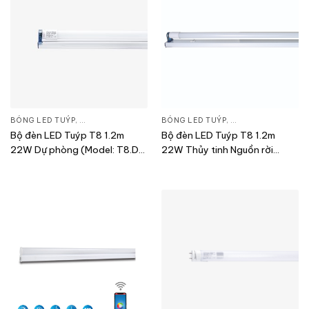
BÓNG LED TUÝP
,
ĐÈN CHIẾU SÁNG
,
THIẾT BỊ CHIẾU SÁNG
BÓNG LED TUÝP
,
ĐÈN CHIẾU SÁNG
,
T
Bộ đèn LED Tuýp T8 1.2m
Bộ đèn LED Tuýp T8 1.2m
22W Dự phòng (Model: T8.DP
22W Thủy tinh Nguồn rời
M11/22Wx1)
(Model: T8 TT01 M21.1/22Wx1
(NR))