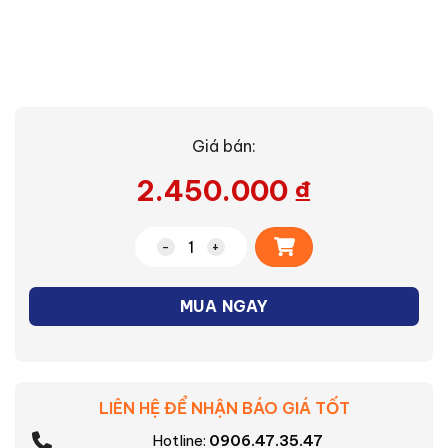
Giá bán:
2.450.000
₫
Alternative:
Lò vi sóng ER-SGM20(S1)VN số lượng
MUA NGAY
LIÊN HỆ ĐỂ NHẬN BÁO GIÁ TỐT
Hotline:
0906.47.35.47