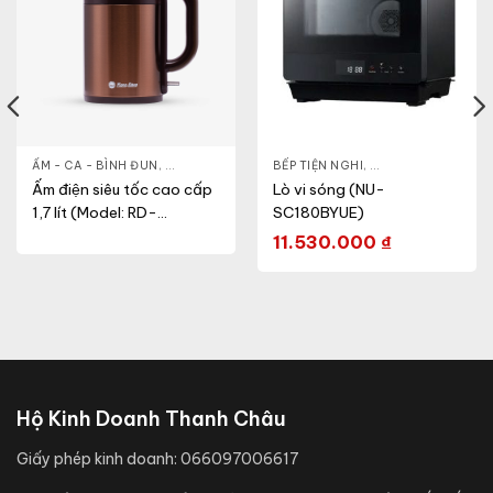
& ĐẸP
,
ẤM - CA - BÌNH ĐUN
LÒ VI SÓNG
,
GIA DỤNG KHỎE & ĐẸP
BẾP TIỆN NGHI
,
NỒI - ẤM - CA - BÌNH
,
GIA DỤNG KHỎE & 
Ấm điện siêu tốc cao cấp
Lò vi sóng (NU-
1,7 lít (Model: RD-
SC180BYUE)
AST17ST1.E)
11.530.000
₫
Hộ Kinh Doanh Thanh Châu
Giấy phép kinh doanh:
066097006617