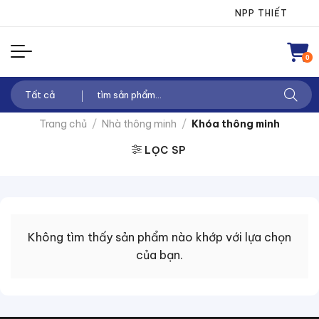
Chuyển
NPP THIẾT BỊ ĐI
đến
nội
0
dung
Tìm
kiếm:
Trang chủ
/
Nhà thông minh
/
Khóa thông minh
LỌC SP
Không tìm thấy sản phẩm nào khớp với lựa chọn
của bạn.