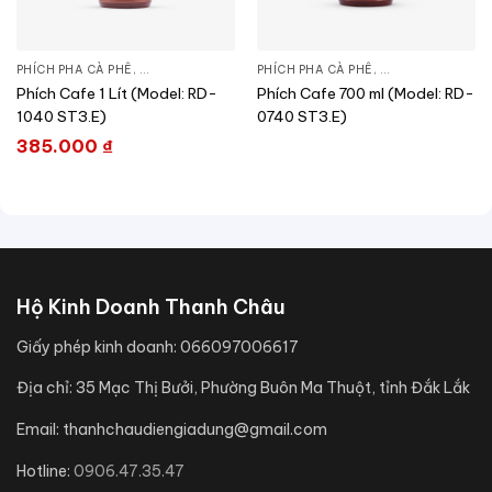
PHÍCH PHA CÀ PHÊ
,
SẢN PHẨM KHÁC
PHÍCH PHA CÀ PHÊ
,
SẢN PHẨM KHÁC
Phích Cafe 1 Lít (Model: RD-
Phích Cafe 700 ml (Model: RD-
1040 ST3.E)
0740 ST3.E)
385.000
₫
Hộ Kinh Doanh Thanh Châu
Giấy phép kinh doanh:
066097006617
Địa chỉ:
35 Mạc Thị Bưởi, Phường Buôn Ma Thuột, tỉnh Đắk Lắk
Email:
thanhchaudiengiadung@gmail.com
Hotline:
0906.47.35.47