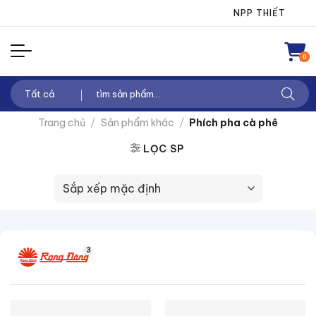
Chuyển
NPP THIẾT BỊ ĐI
đến
nội
0
dung
Tìm
kiếm:
Trang chủ
/
Sản phẩm khác
/
Phích pha cà phê
LỌC SP
3