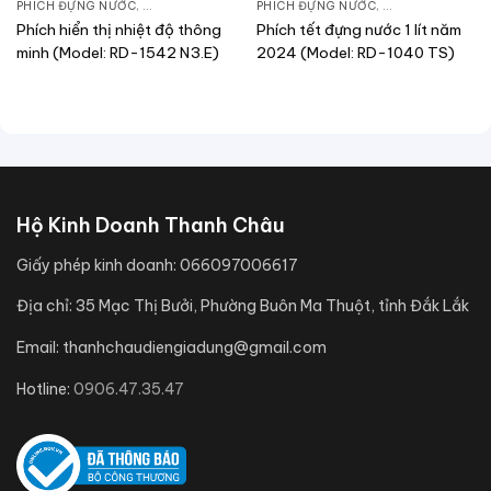
PHÍCH ĐỰNG NƯỚC
,
SẢN PHẨM KHÁC
PHÍCH ĐỰNG NƯỚC
,
SẢN PHẨM KHÁC
Phích hiển thị nhiệt độ thông
Phích tết đựng nước 1 lít năm
minh (Model: RD-1542 N3.E)
2024 (Model: RD-1040 TS)
Hộ Kinh Doanh Thanh Châu
Giấy phép kinh doanh:
066097006617
Địa chỉ:
35 Mạc Thị Bưởi, Phường Buôn Ma Thuột, tỉnh Đắk Lắk
Email:
thanhchaudiengiadung@gmail.com
Hotline:
0906.47.35.47