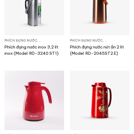
PHÍCH ĐỰNG NƯỚC
,
SẢN PHẨM KHÁC
PHÍCH ĐỰNG NƯỚC
,
SẢN PHẨM KHÁC
Phích đựng nước inox 3,2 lít
Phích đựng nước nút ấn 2 lít
inox (Model: RD-3240 ST1)
(Model: RD-2045ST2.E)