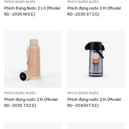
PHÍCH ĐỰNG NƯỚC
,
SẢN PHẨM KHÁC
PHÍCH ĐỰNG NƯỚC
,
SẢN PHẨM KHÁC
Phích Đựng Nước 2 Lít (Model:
Phích đựng nước 2 lít (Model:
RD-2035 N10.E)
RD-2035 ST2.E)
PHÍCH ĐỰNG NƯỚC
,
SẢN PHẨM KHÁC
PHÍCH ĐỰNG NƯỚC
,
SẢN PHẨM KHÁC
Phích đựng nước 2 lít (Model:
Phích đựng nước 2 lít (Model:
RD-2035 TS2.E)
RD-2045ST3.E)