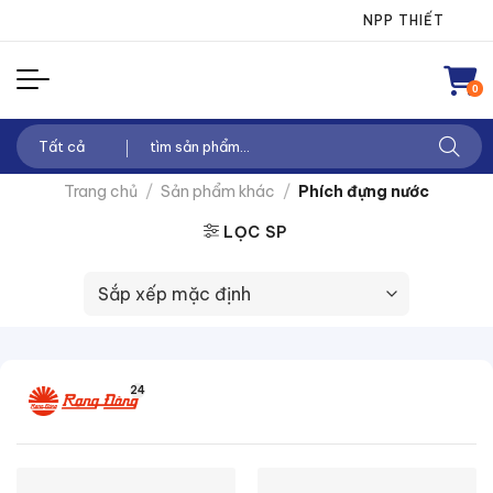
Chuyển
NPP THIẾT BỊ ĐIỆ
đến
nội
0
dung
Tìm
kiếm:
Trang chủ
/
Sản phẩm khác
/
Phích đựng nước
LỌC SP
24