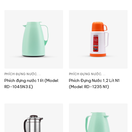
PHÍCH ĐỰNG NƯỚC
,
SẢN PHẨM KHÁC
PHÍCH ĐỰNG NƯỚC
,
SẢN PHẨM KHÁC
Phích đựng nước 1 lít (Model:
Phích Đựng Nước 1,2 Lít N1
RD-1045N3.E)
(Model: RD-1235 N1)