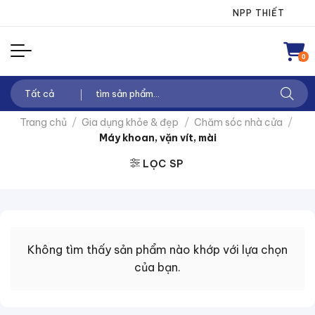
Chuyển
NPP THIẾT BỊ ĐI
đến
nội
0
dung
Tìm
kiếm:
Trang chủ
/
Gia dụng khỏe & đẹp
/
Chăm sóc nhà cửa
/
Máy khoan, vặn vít, mài
LỌC SP
Không tìm thấy sản phẩm nào khớp với lựa chọn
của bạn.