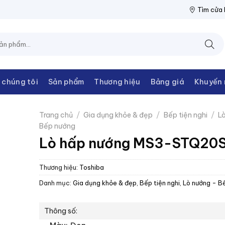
THANH CHÂU
NPP THIẾT BỊ ĐIỆN THANH CHÂU
NPP THIẾT BỊ 
Tìm cửa
 chúng tôi
Sản phẩm
Thương hiệu
Bảng giá
Khuyến 
Trang chủ
/
Gia dụng khỏe & đẹp
/
Bếp tiện nghi
/
L
Bếp nướng
Lò hấp nướng MS3-STQ20
Thương hiệu:
Toshiba
Danh mục:
Gia dụng khỏe & đẹp
,
Bếp tiện nghi
,
Lò nướng - B
Thông số: