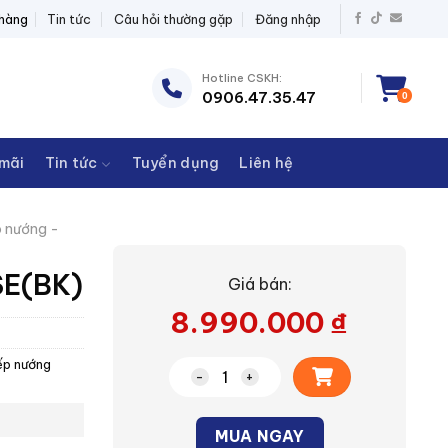
ĐIỆN THANH CHÂU
 hàng
Tin tức
Câu hỏi thường gặp
Đăng nhập
Hotline CSKH:
0906.47.35.47
0
mãi
Tin tức
Tuyển dụng
Liên hệ
ò nướng -
SE(BK)
Giá bán:
8.990.000
₫
ếp nướng
Lò hấp nướng MS3-STQ20SE(BK) s
Alternative:
MUA NGAY