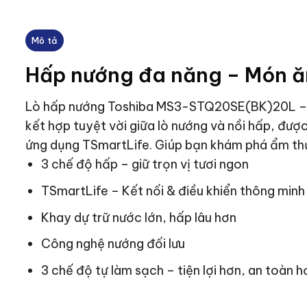
Mô tả
Hấp nướng đa năng – Món ă
Lò hấp nướng Toshiba MS3-STQ20SE(BK)20L – m
kết hợp tuyệt vời giữa lò nướng và nồi hấp, đượ
ứng dụng TSmartLife. Giúp bạn khám phá ẩm th
3 chế độ hấp – giữ trọn vị tươi ngon
TSmartLife – Kết nối & điều khiển thông minh
Khay dự trữ nước lớn, hấp lâu hơn
Công nghệ nướng đối lưu
3 chế độ tự làm sạch – tiện lợi hơn, an toàn h