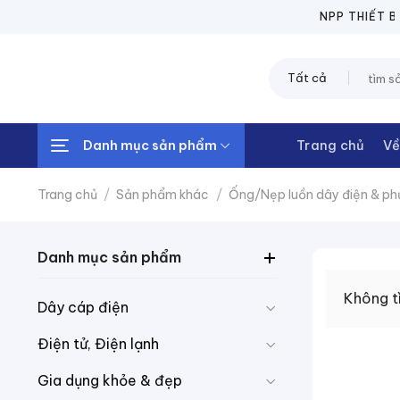
Chuyển
NPP THIẾT BỊ 
đến
nội
Tìm
dung
kiếm:
Danh mục sản phẩm
Trang chủ
Về
Trang chủ
/
Sản phẩm khác
/
Ống/Nẹp luồn dây điện & phụ
Danh mục sản phẩm
Không t
Dây cáp điện
Điện tử, Điện lạnh
Gia dụng khỏe & đẹp