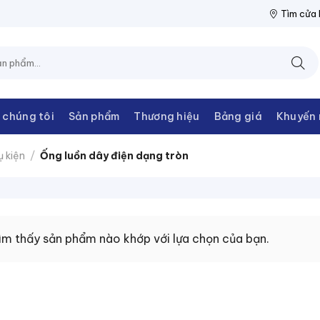
ĐIỆN THANH CHÂU
NPP THIẾT BỊ ĐIỆN THANH CHÂU
NPP THIẾT
Tìm cửa
 chúng tôi
Sản phẩm
Thương hiệu
Bảng giá
Khuyến 
 kiện
/
Ống luồn dây điện dạng tròn
ìm thấy sản phẩm nào khớp với lựa chọn của bạn.