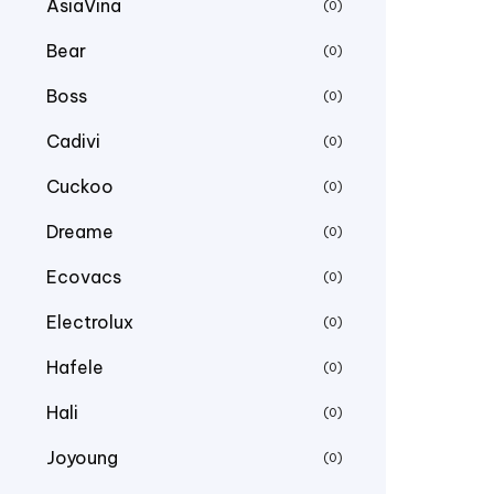
AsiaVina
(0)
Bear
(0)
Boss
(0)
Cadivi
(0)
Cuckoo
(0)
Dreame
(0)
Ecovacs
(0)
Electrolux
(0)
Hafele
(0)
Hali
(0)
Joyoung
(0)