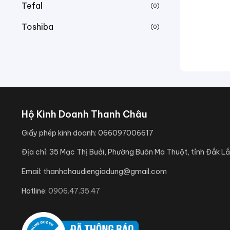
Tefal
(0)
Toshiba
(0)
Hộ Kinh Doanh Thanh Châu
Giấy phép kinh doanh:
066097006617
Địa chỉ:
35 Mạc Thị Bưởi, Phường Buôn Ma Thuột, tỉnh Đắk Lắ
Email:
thanhchaudiengiadung@gmail.com
Hotline:
0906.47.35.47