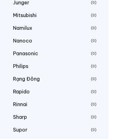
Junger
(0)
Mitsubishi
(0)
Namilux
(0)
Nanoco
(0)
Panasonic
(0)
Philips
(0)
Rạng Đông
(0)
Rapido
(0)
Rinnai
(0)
Sharp
(0)
Supor
(0)