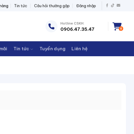
 BỊ ĐIỆN THANH CHÂU
 hàng
Tin tức
Câu hỏi thường gặp
Đăng nhập
Hotline CSKH:
0906.47.35.47
0
mãi
Tin tức
Tuyển dụng
Liên hệ