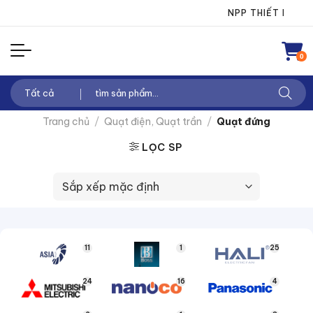
Chuyển
NPP THIẾT BỊ ĐIỆN T
đến
nội
0
dung
Tìm
kiếm:
Trang chủ
/
Quạt điện, Quạt trần
/
Quạt đứng
LỌC SP
11
1
25
24
16
4