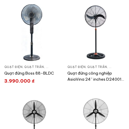
QUẠT ĐIỆN, QUẠT TRẦN
,
QUẠT ĐỨNG
QUẠT ĐIỆN, QUẠT TRẦN
,
QUẠT ĐỨN
Quạt đứng Boss 88-BLDC
Quạt đứng công nghiệp
AsiaVina 24” inches D24001-
3.990.000
₫
DV0