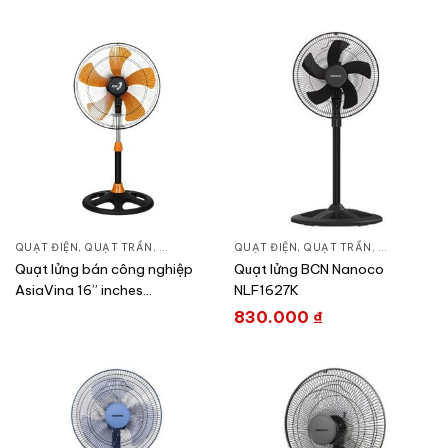
QUẠT ĐIỆN, QUẠT TRẦN
,
QUẠT ĐỨNG
QUẠT ĐIỆN, QUẠT TRẦN
,
QUẠT ĐỨN
Quạt lửng bán công nghiệp
Quạt lửng BCN Nanoco
AsiaVina 16” inches
NLF1627K
VY558890
830.000
₫