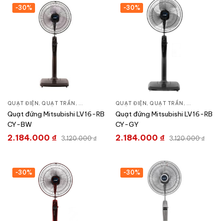
-30%
-30%
QUẠT ĐIỆN, QUẠT TRẦN
,
QUẠT ĐỨNG
QUẠT ĐIỆN, QUẠT TRẦN
,
QUẠT ĐỨN
Quạt đứng Mitsubishi LV16-RB
Quạt đứng Mitsubishi LV16-RB
CY-BW
CY-GY
2.184.000
₫
2.184.000
₫
3.120.000
₫
3.120.000
₫
-30%
-30%