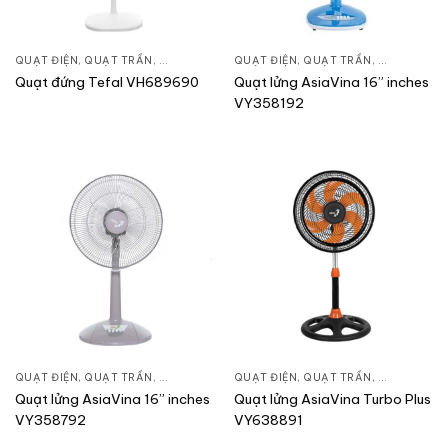
QUẠT ĐIỆN, QUẠT TRẦN
,
QUẠT ĐỨNG
QUẠT ĐIỆN, QUẠT TRẦN
,
QUẠT ĐỨN
Quạt đứng Tefal VH689690
Quạt lửng AsiaVina 16” inches
VY358192
QUẠT ĐIỆN, QUẠT TRẦN
,
QUẠT ĐỨNG
QUẠT ĐIỆN, QUẠT TRẦN
,
QUẠT ĐỨN
Quạt lửng AsiaVina 16” inches
Quạt lửng AsiaVina Turbo Plus
VY358792
VY638891