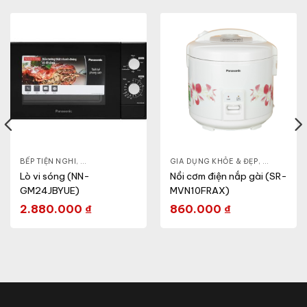
- CA - BÌNH
BẾP TIỆN NGHI
,
NỒI CƠM ĐIỆN
,
GIA DỤNG KHỎE & ĐẸP
,
GIA DỤNG KHỎE & ĐẸP
LÒ VI SÓNG
,
NỒI - ẤM -
Lò vi sóng (NN-
Nồi cơm điện nắp gài (SR-
GM24JBYUE)
MVN10FRAX)
2.880.000
₫
860.000
₫