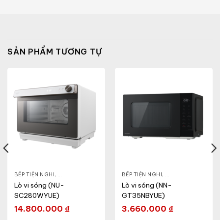
SẢN PHẨM TƯƠNG TỰ
& ĐẸP
,
BẾP TIỆN NGHI
LÒ VI SÓNG
,
GIA DỤNG KHỎE & ĐẸP
,
BẾP TIỆN NGHI
LÒ VI SÓNG
,
GIA DỤNG KHỎE & 
Lò vi sóng (NU-
Lò vi sóng (NN-
SC280WYUE)
GT35NBYUE)
14.800.000
₫
3.660.000
₫