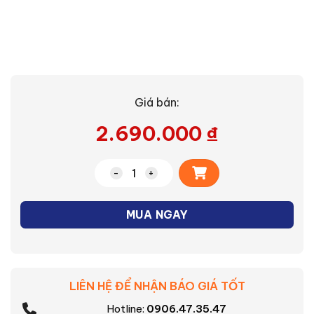
Giá bán:
2.690.000
₫
Alternative:
Lò vi sóng ER-SS23(W1)VN số lượng
MUA NGAY
LIÊN HỆ ĐỂ NHẬN BÁO GIÁ TỐT
Hotline:
0906.47.35.47