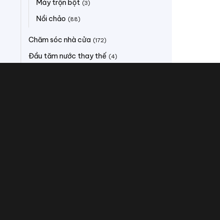
Máy trộn bột
(3)
Nồi chảo
(88)
Chăm sóc nhà cửa
(172)
Đầu tăm nước thay thế
(4)
Lọc khí - Làm mát - Sưởi
(37)
Lọc nước & Máy nước nóng
(87)
Máy bơm nước
(14)
Máy cạo tỉa lông mặt
(1)
Máy cạo tỉa lông vùng kín
(1)
Máy lọc nước
(14)
Máy nước nóng
(30)
Máy tạo kiểu tóc
(8)
Nồi - Ấm - Ca - Bình
(323)
Quạt bàn
(32)