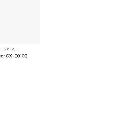
E & ĐẸP
,
BẾP TIỆN NGHI
,
ĐŨA NHỰA
ear CX-E0102