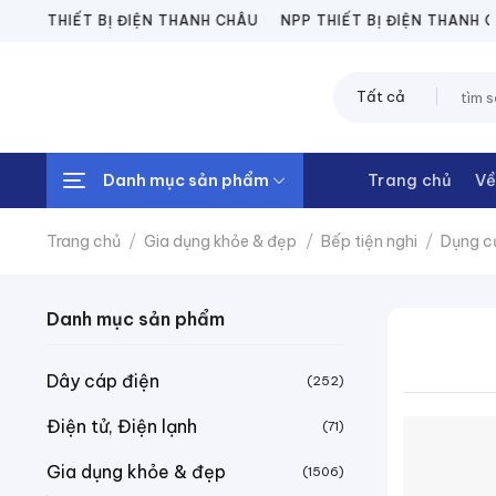
Chuyển
PP THIẾT BỊ ĐIỆN THANH CHÂU
NPP THIẾT BỊ ĐIỆN THANH CHÂ
đến
nội
Tìm
dung
kiếm:
Danh mục sản phẩm
Trang chủ
Về
Trang chủ
/
Gia dụng khỏe & đẹp
/
Bếp tiện nghi
/
Dụng c
Danh mục sản phẩm
Dây cáp điện
(252)
Điện tử, Điện lạnh
(71)
Gia dụng khỏe & đẹp
(1506)