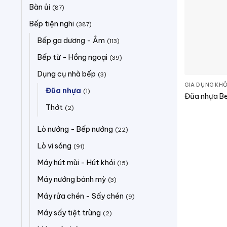
Bàn ủi
(87)
Bếp tiện nghi
(387)
Bếp ga dương - Âm
(113)
Bếp từ - Hồng ngoại
(39)
Dụng cụ nhà bếp
(3)
GIA DỤNG KHỎ
Đũa nhựa
(1)
Đũa nhựa B
Thớt
(2)
Lò nướng - Bếp nướng
(22)
Lò vi sóng
(91)
Máy hút mùi - Hút khói
(15)
Máy nướng bánh mỳ
(3)
Máy rửa chén - Sấy chén
(9)
Máy sấy tiệt trùng
(2)