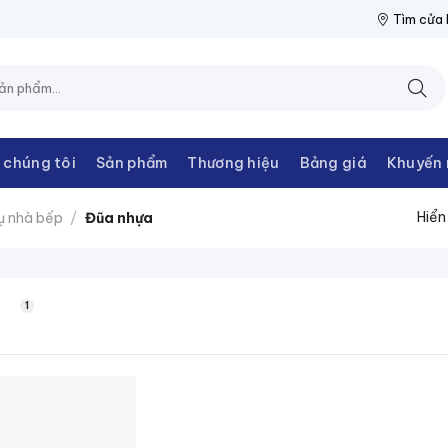
U
NPP THIẾT BỊ ĐIỆN THANH CHÂU
Tìm cửa
 chúng tôi
Sản phẩm
Thương hiệu
Bảng giá
Khuyến 
Hiển
ụ nhà bếp
/
Đũa nhựa
1