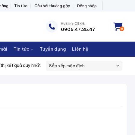
 hàng
Tin tức
Câu hỏi thường gặp
Đăng nhập
Hotline CSKH:
0906.47.35.47
0
mãi
Tin tức
Tuyển dụng
Liên hệ
 thị kết quả duy nhất