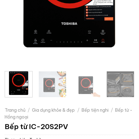
Trang chủ
/
Gia dụng khỏe & đẹp
/
Bếp tiện nghi
/
Bếp từ -
Hồng ngoại
Bếp từ IC-20S2PV