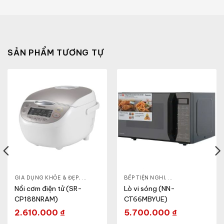
SẢN PHẨM TƯƠNG TỰ
& ĐẸP
,
GIA DỤNG KHỎE & ĐẸP
LÒ VI SÓNG
,
NỒI - ẤM - CA - BÌNH
BẾP TIỆN NGHI
,
NỒI CƠM ĐIỆN
,
GIA DỤNG KHỎE & 
Nồi cơm điện tử (SR-
Lò vi sóng (NN-
CP188NRAM)
CT66MBYUE)
2.610.000
₫
5.700.000
₫