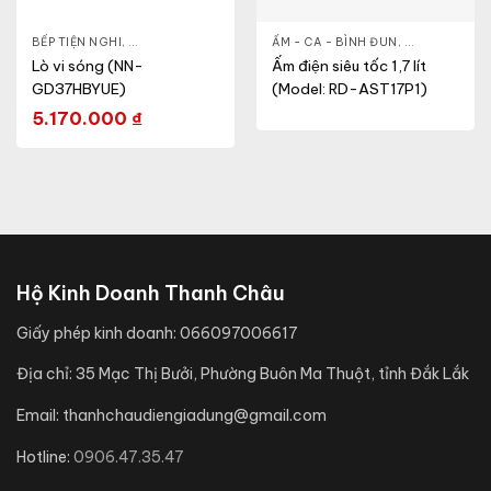
- CA - BÌNH
BẾP TIỆN NGHI
,
NỒI CƠM ĐIỆN
,
GIA DỤNG KHỎE & ĐẸP
,
ẤM - CA - BÌNH ĐUN
LÒ VI SÓNG
,
GIA DỤNG KH
Lò vi sóng (NN-
Ấm điện siêu tốc 1,7 lít
GD37HBYUE)
(Model: RD-AST17P1)
5.170.000
₫
Hộ Kinh Doanh Thanh Châu
Giấy phép kinh doanh:
066097006617
Địa chỉ:
35 Mạc Thị Bưởi, Phường Buôn Ma Thuột, tỉnh Đắk Lắk
Email:
thanhchaudiengiadung@gmail.com
Hotline:
0906.47.35.47