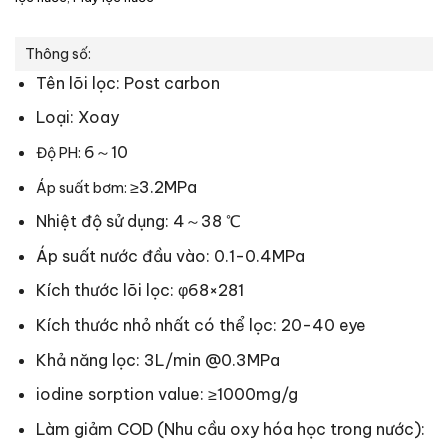
Thông số:
Tên lõi lọc: Post carbon
Loại: Xoay
6～10
Độ PH:
≥3.2MPa
Áp suất bơm:
Nhiệt độ sử dụng: 4～38 ℃
Áp suất nước đầu vào: 0.1-0.4MPa
Kích thước lõi lọc: φ68×281
Kích thước nhỏ nhất có thể lọc: 20-40 eye
Khả năng lọc: 3L/min @0.3MPa
iodine sorption value: ≥1000mg/g
Làm giảm COD (Nhu cầu oxy hóa học trong nước):