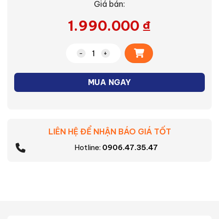
Giá bán:
1.990.000
₫
Alternative:
Lò vi sóng ER-SM20(W1)VN số lượng
MUA NGAY
LIÊN HỆ ĐỂ NHẬN BÁO GIÁ TỐT
Hotline:
0906.47.35.47