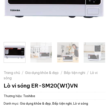
Trang chủ
/
Gia dụng khỏe & đẹp
/
Bếp tiện nghi
/
Lò vi
sóng
Lò vi sóng ER-SM20(W1)VN
Thương hiệu:
Toshiba
Danh mục:
Gia dụng khỏe & đẹp
,
Bếp tiện nghi
,
Lò vi sóng