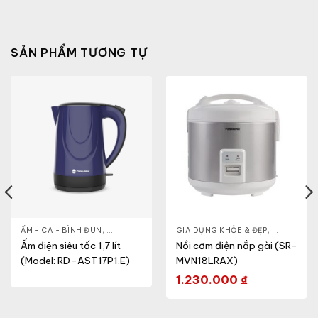
SẢN PHẨM TƯƠNG TỰ
& ĐẸP
,
ẤM - CA - BÌNH ĐUN
LÒ VI SÓNG
,
GIA DỤNG KHỎE & ĐẸP
GIA DỤNG KHỎE & ĐẸP
,
NỒI - ẤM - CA - BÌNH
,
NỒI - ẤM -
Ấm điện siêu tốc 1,7 lít
Nồi cơm điện nắp gài (SR-
(Model: RD–AST17P1.E)
MVN18LRAX)
1.230.000
₫