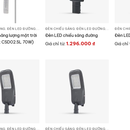
ÁNG
,
ĐÈN LED ĐƯỜNG
,
THIẾT BỊ CHIẾU SÁNG
ĐÈN CHIẾU SÁNG
,
ĐÈN LED ĐƯỜNG
,
THIẾT BỊ CHI
ĐÈN CHI
ăng lượng mặt trời
Đèn LED chiếu sáng đường
Đèn LED
: CSD02.SL 70W)
1.296.000
₫
Giá chỉ từ:
Giá chỉ 
ÁNG
,
ĐÈN LED ĐƯỜNG
,
THIẾT BỊ CHIẾU SÁNG
ĐÈN CHIẾU SÁNG
,
ĐÈN LED ĐƯỜNG
,
THIẾT BỊ CHI