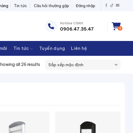
BỊ ĐIỆN THANH CHÂU
 hàng
Tin tức
Câu hỏi thường gặp
Đăng nhập
Hotline CSKH:
0906.47.35.47
0
mãi
Tin tức
Tuyển dụng
Liên hệ
howing all 26 results