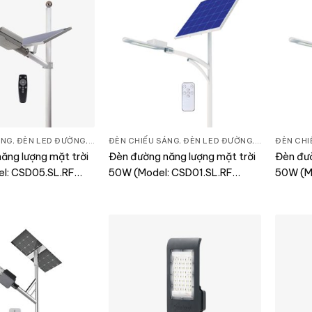
ÁNG
,
ĐÈN LED ĐƯỜNG
,
THIẾT BỊ CHIẾU SÁNG
ĐÈN CHIẾU SÁNG
,
ĐÈN LED ĐƯỜNG
,
THIẾT BỊ CHI
ĐÈN CHI
ăng lượng mặt trời
Đèn đường năng lượng mặt trời
Đèn đườ
l: CSD05.SL.RF
50W (Model: CSD01.SL.RF
50W (M
50W.QN)
50W)