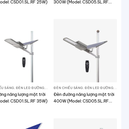
odel: CSD01.SL.RF 25W)
300W (Model: CSD05.SL.RF
300W)
ẾU SÁNG
ẾU SÁNG
,
ĐÈN LED ĐƯỜNG
,
THIẾT BỊ CHIẾU SÁNG
ĐÈN CHIẾU SÁNG
,
ĐÈN LED ĐƯỜNG
,
THIẾT B
ng năng lượng mặt trời
Đèn đường năng lượng mặt trời
odel: CSD01.SL.RF 35W)
400W (Model: CSD05.SL.RF
400W)