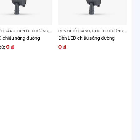
ẾU SÁNG
ẾU SÁNG
,
ĐÈN LED ĐƯỜNG
,
THIẾT BỊ CHIẾU SÁNG
ĐÈN CHIẾU SÁNG
,
ĐÈN LED ĐƯỜNG
,
THIẾT B
 chiếu sáng đường
Đèn LED chiếu sáng đường
0
₫
0
₫
từ:
ẾU SÁNG