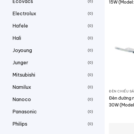
Ecovacs
(0)
15W (Model
Electrolux
(0)
Hafele
(0)
Hali
(0)
Joyoung
(0)
Junger
(0)
Mitsubishi
(0)
Namilux
(0)
ĐÈN CHIẾU S
Đèn đường n
Nanoco
(0)
30W (Model
Panasonic
30W)
(0)
Philips
(0)