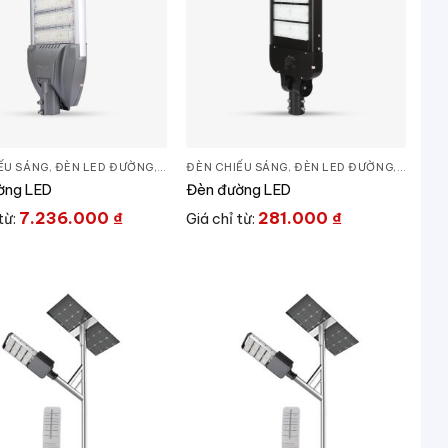
ẾU SÁNG
ẾU SÁNG
,
ĐÈN LED ĐƯỜNG
,
THIẾT BỊ CHIẾU SÁNG
ĐÈN CHIẾU SÁNG
,
ĐÈN LED ĐƯỜNG
,
THIẾT B
ờng LED
Đèn đường LED
7.236.000
₫
281.000
₫
từ:
Giá chỉ từ: