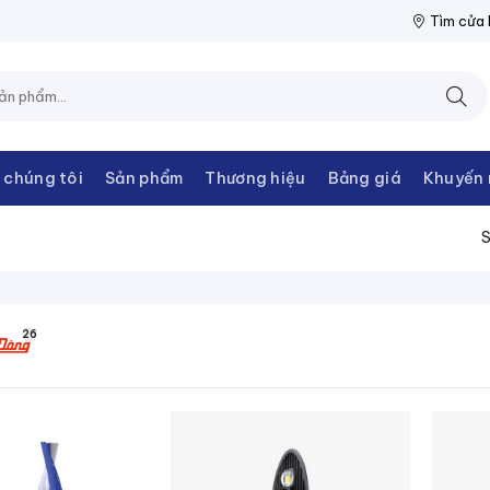
IỆN THANH CHÂU
NPP THIẾT BỊ ĐIỆN THANH CHÂU
NPP THIẾT 
Tìm cửa
 chúng tôi
Sản phẩm
Thương hiệu
Bảng giá
Khuyến 
S
26