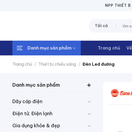
Chuyển
NPP THIẾT BỊ Đ
đến
nội
Tìm
dung
kiếm:
Danh mục sản phẩm
Trang chủ
Về
Trang chủ
/
Thiết bị chiếu sáng
/
Đèn Led đường
Danh mục sản phẩm
Dây cáp điện
Điện tử, Điện lạnh
Gia dụng khỏe & đẹp