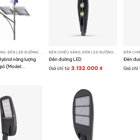
ÁNG
,
ĐÈN LED ĐƯỜNG
,
THIẾT BỊ CHIẾU SÁNG
ĐÈN CHIẾU SÁNG
,
ĐÈN LED ĐƯỜNG
,
THIẾT BỊ CHI
ĐÈN CHI
ybrid năng lượng
Đèn đường LED
Đèn đư
gió (Model:
3.132.000
₫
Giá chỉ từ:
Giá chỉ 
IN 50W.MPL)