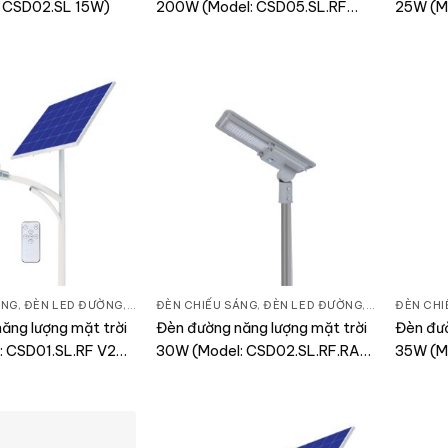
: CSD02.SL 15W)
200W (Model: CSD05.SL.RF
25W (M
200W)
ÁNG
,
ĐÈN LED ĐƯỜNG
,
THIẾT BỊ CHIẾU SÁNG
ĐÈN CHIẾU SÁNG
,
ĐÈN LED ĐƯỜNG
,
THIẾT BỊ CHI
ĐÈN CHI
ăng lượng mặt trời
Đèn đường năng lượng mặt trời
Đèn đườ
: CSD01.SL.RF V2
30W (Model: CSD02.SL.RF.RAD
35W (M
30W)