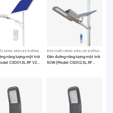
ẾU SÁNG
ẾU SÁNG
,
ĐÈN LED ĐƯỜNG
,
THIẾT BỊ CHIẾU SÁNG
ĐÈN CHIẾU SÁNG
,
ĐÈN LED ĐƯỜNG
,
THIẾT B
ng năng lượng mặt trời
Đèn đường năng lượng mặt trời
odel: CSD01.SL.RF V2
50W (Model: CSD02.SL.RF
50W)