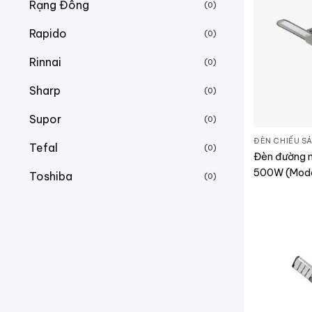
Rạng Đông
(0)
Rapido
(0)
Rinnai
(0)
Sharp
(0)
Supor
(0)
ĐÈN CHIẾU S
Tefal
(0)
Đèn đường n
500W (Mode
Toshiba
(0)
500W)