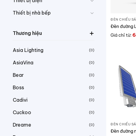
Thiết bị điện
Thiết bị nhà bếp
ĐÈN CHIẾU S
Đèn đường 
Thương hiệu
6
Giá chỉ từ:
Asia Lighting
(0)
AsiaVina
(0)
Bear
(0)
Boss
(0)
Cadivi
(0)
Cuckoo
(0)
Dreame
ĐÈN CHIẾU S
(0)
Đèn đường n