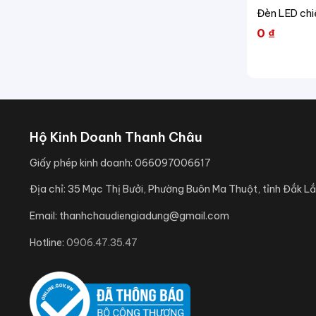
Đèn LED chi
0
₫
Hộ Kinh Doanh Thanh Châu
Giấy phép kinh doanh:
066097006617
Địa chỉ:
35 Mạc Thị Bưởi, Phường Buôn Ma Thuột, tỉnh Đắk Lắ
Email:
thanhchaudiengiadung@gmail.com
Hotline:
0906.47.35.47