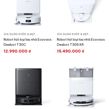
GIA DỤNG KHỎE & ĐẸP
,
CHĂM SÓC NHÀ CỬA
GIA DỤNG KHỎE & ĐẸP
,
HÚT BỤI – ROBOT HÚT BỤI
,
CHĂM SÓC N
Robot hút bụi lau nhà Ecovacs
Robot hút bụi lau nhà Ecovacs
Deebot T30C
Deebot T30S KR
12.990.000
₫
15.490.000
₫