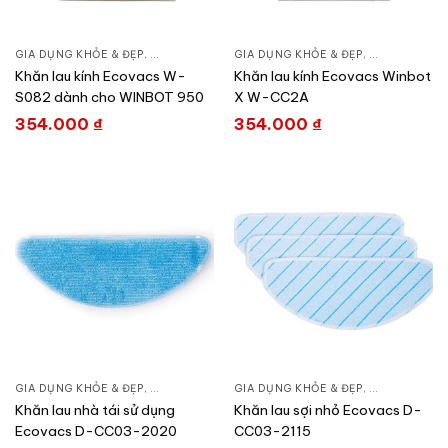
GIA DỤNG KHỎE & ĐẸP
,
CHĂM SÓC NHÀ CỬA
GIA DỤNG KHỎE & ĐẸP
,
HÚT BỤI – ROBOT HÚT BỤI
,
CHĂM SÓC N
Khăn lau kính Ecovacs W-
Khăn lau kính Ecovacs Winbot
S082 dành cho WINBOT 950
X W-CC2A
354.000
₫
354.000
₫
GIA DỤNG KHỎE & ĐẸP
,
CHĂM SÓC NHÀ CỬA
GIA DỤNG KHỎE & ĐẸP
,
HÚT BỤI – ROBOT HÚT BỤI
,
CHĂM SÓC N
Khăn lau nhà tái sử dụng
Khăn lau sợi nhỏ Ecovacs D-
Ecovacs D-CC03-2020
CC03-2115