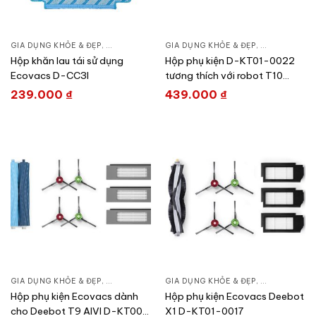
GIA DỤNG KHỎE & ĐẸP
,
CHĂM SÓC NHÀ CỬA
GIA DỤNG KHỎE & ĐẸP
,
HÚT BỤI – ROBOT HÚT BỤI
,
CHĂM SÓC N
Hộp khăn lau tái sử dụng
Hộp phụ kiện D-KT01-0022
Ecovacs D-CC3I
tương thích với robot T10
Series và X1 Omni
239.000
₫
439.000
₫
GIA DỤNG KHỎE & ĐẸP
,
CHĂM SÓC NHÀ CỬA
GIA DỤNG KHỎE & ĐẸP
,
HÚT BỤI – ROBOT HÚT BỤI
,
CHĂM SÓC N
Hộp phụ kiện Ecovacs dành
Hộp phụ kiện Ecovacs Deebot
cho Deebot T9 AIVI D-KT00-
X1 D-KT01-0017