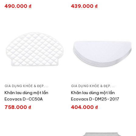
2103
490.000
₫
439.000
₫
GIA DỤNG KHỎE & ĐẸP
,
CHĂM SÓC NHÀ CỬA
GIA DỤNG KHỎE & ĐẸP
,
HÚT BỤI – ROBOT HÚT BỤI
,
CHĂM SÓC N
Khăn lau dùng một lần
Khăn lau dùng một lần
Ecovacs D-CC50A
Ecovacs D-DM25-2017
758.000
₫
404.000
₫