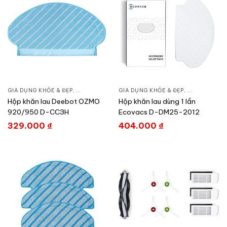
GIA DỤNG KHỎE & ĐẸP
,
CHĂM SÓC NHÀ CỬA
GIA DỤNG KHỎE & ĐẸP
,
HÚT BỤI – ROBOT HÚT BỤI
,
CHĂM SÓC N
Hộp khăn lau Deebot OZMO
Hộp khăn lau dùng 1 lần
920/950 D-CC3H
Ecovacs D-DM25-2012
329.000
₫
404.000
₫