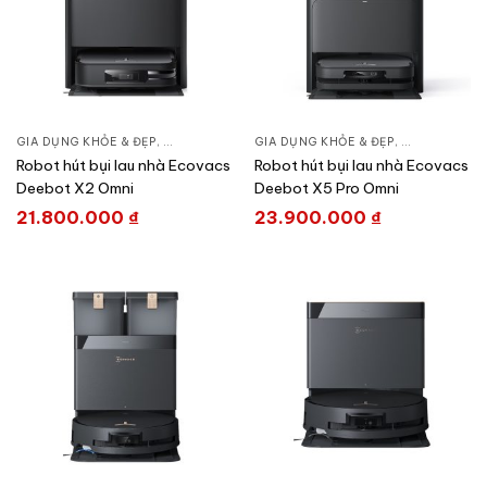
GIA DỤNG KHỎE & ĐẸP
,
CHĂM SÓC NHÀ CỬA
GIA DỤNG KHỎE & ĐẸP
,
HÚT BỤI – ROBOT HÚT BỤI
,
CHĂM SÓC N
Robot hút bụi lau nhà Ecovacs
Robot hút bụi lau nhà Ecovacs
Deebot X2 Omni
Deebot X5 Pro Omni
21.800.000
₫
23.900.000
₫