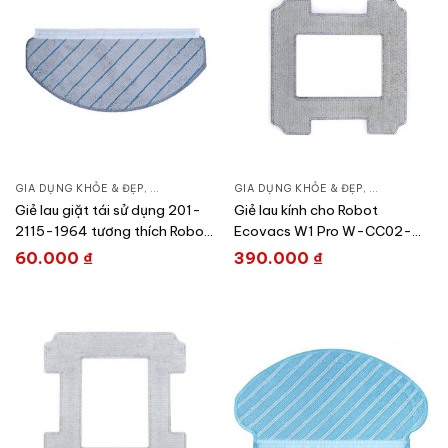
GIA DỤNG KHỎE & ĐẸP
,
CHĂM SÓC NHÀ CỬA
GIA DỤNG KHỎE & ĐẸP
,
HÚT BỤI – ROBOT HÚT BỤI
,
CHĂM SÓC N
Giẻ lau giặt tái sử dụng 201-
Giẻ lau kính cho Robot
2115-1964 tương thích Robot
Ecovacs W1 Pro W-CC02-
T10/T10 PLUS
0005
60.000
₫
390.000
₫