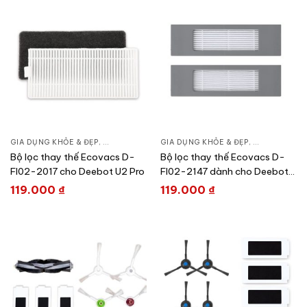
GIA DỤNG KHỎE & ĐẸP
,
CHĂM SÓC NHÀ CỬA
GIA DỤNG KHỎE & ĐẸP
,
HÚT BỤI – ROBOT HÚT BỤI
,
CHĂM SÓC N
Bộ lọc thay thế Ecovacs D-
Bộ lọc thay thế Ecovacs D-
FI02-2017 cho Deebot U2 Pro
FI02-2147 dành cho Deebot
N8/N8 PRO/T8 Series/T9
119.000
₫
119.000
₫
Series