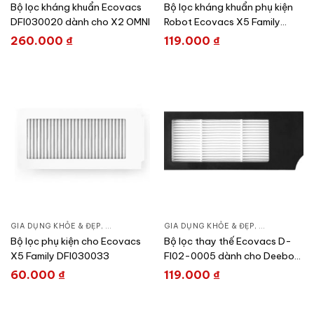
Bộ lọc kháng khuẩn Ecovacs
Bộ lọc kháng khuẩn phụ kiện
DFI030020 dành cho X2 OMNI
Robot Ecovacs X5 Family
DFI030032
260.000
₫
119.000
₫
GIA DỤNG KHỎE & ĐẸP
,
CHĂM SÓC NHÀ CỬA
GIA DỤNG KHỎE & ĐẸP
,
HÚT BỤI – ROBOT HÚT BỤI
,
CHĂM SÓC N
Bộ lọc phụ kiện cho Ecovacs
Bộ lọc thay thế Ecovacs D-
X5 Family DFI030033
FI02-0005 dành cho Deebot
X1 Series
60.000
₫
119.000
₫