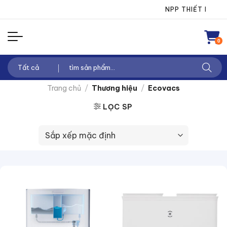
Chuyển
NPP THIẾT BỊ ĐIỆN THA
đến
nội
0
dung
Tìm
kiếm:
Trang chủ
/
Thương hiệu
/
Ecovacs
LỌC SP