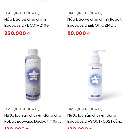
GIA DỤNG KHỎE & ĐẸP
,
CHĂM SÓC NHÀ CỬA
GIA DỤNG KHỎE & ĐẸP
,
HÚT BỤI – ROBOT HÚT BỤI
,
CHĂM SÓC N
Nắp bảo vệ chổi chính
Nắp bảo vệ chổi chính Robot
Ecovacs D-BC01-2106
Ecovacs DEEBOT OZMO
920/950/T5/N8 PRO/T8/T8
220.000
₫
80.000
₫
AIVI/T9
GIA DỤNG KHỎE & ĐẸP
,
CHĂM SÓC NHÀ CỬA
GIA DỤNG KHỎE & ĐẸP
,
HÚT BỤI – ROBOT HÚT BỤI
,
CHĂM SÓC N
Nước lau sàn chuyên dụng cho
Nước lau sàn chuyên dụng
Robot Ecovacs Deebot 110ml
Ecovacs D-SO01-0021 dùng
D-SO01-0018
cho Deebot X1/N9