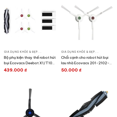
GIA DỤNG KHỎE & ĐẸP
,
CHĂM SÓC NHÀ CỬA
GIA DỤNG KHỎE & ĐẸP
,
HÚT BỤI – ROBOT HÚT BỤI
,
CHĂM SÓC N
Bộ phụ kiện thay thế robot hút
Chổi cạnh cho robot hút bụi
bụi Ecovacs Deebot X1/T10
lau nhà Ecovacs 201-2102-
Series DKT060084
24E6
439.000
₫
50.000
₫