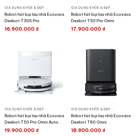
GIA DỤNG KHỎE & ĐẸP
,
CHĂM SÓC NHÀ CỬA
GIA DỤNG KHỎE & ĐẸP
,
HÚT BỤI – ROBOT HÚT BỤI
,
CHĂM SÓC N
Robot hút bụi lau nhà Ecovacs
Robot hút bụi lau nhà Ecovacs
Deebot T30S Pro
Deebot T50 Pro Omni
16.900.000
₫
17.900.000
₫
GIA DỤNG KHỎE & ĐẸP
,
CHĂM SÓC NHÀ CỬA
GIA DỤNG KHỎE & ĐẸP
,
HÚT BỤI – ROBOT HÚT BỤI
,
CHĂM SÓC N
Robot hút bụi lau nhà Ecovacs
Robot hút bụi lau nhà Ecovacs
Deebot T50 Pro Omni Auto
Deebot T80 Omni
Water Kit
19.900.000
₫
18.900.000
₫