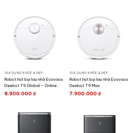
GIA DỤNG KHỎE & ĐẸP
,
CHĂM SÓC NHÀ CỬA
GIA DỤNG KHỎE & ĐẸP
,
HÚT BỤI – ROBOT HÚT BỤI
,
CHĂM SÓC N
Robot hút bụi lau nhà Ecovacs
Robot hút bụi lau nhà Ecovacs
Deebot T9 Global – Online
Deebot T9 Max
Exclusive
8.900.000
₫
7.900.000
₫