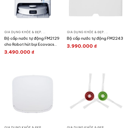
GIA DỤNG KHỎE & ĐẸP
,
CHĂM SÓC NHÀ CỬA
GIA DỤNG KHỎE & ĐẸP
,
HÚT BỤI – ROBOT HÚT BỤI
,
CHĂM SÓC N
Bộ cấp nước tự động FM2129
Bộ cấp nước tự động FM2243
cho Robot hút bụi Ecovacs
3.990.000
₫
T10 Turbo/ T20 Omni
3.490.000
₫
GIA DỤNG KHỎE & ĐẸP
,
CHĂM SÓC NHÀ CỬA
GIA DỤNG KHỎE & ĐẸP
,
HÚT BỤI – ROBOT HÚT BỤI
,
CHĂM SÓC N