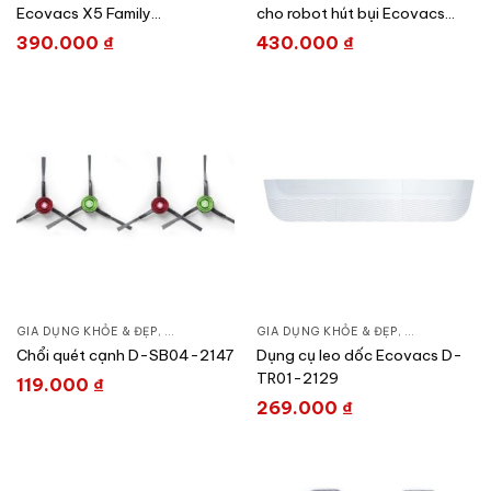
Ecovacs X5 Family
cho robot hút bụi Ecovacs
DMB010021
Deebot N10
390.000
₫
430.000
₫
GIA DỤNG KHỎE & ĐẸP
,
CHĂM SÓC NHÀ CỬA
GIA DỤNG KHỎE & ĐẸP
,
HÚT BỤI – ROBOT HÚT BỤI
,
CHĂM SÓC N
Chổi quét cạnh D-SB04-2147
Dụng cụ leo dốc Ecovacs D-
TR01-2129
119.000
₫
269.000
₫