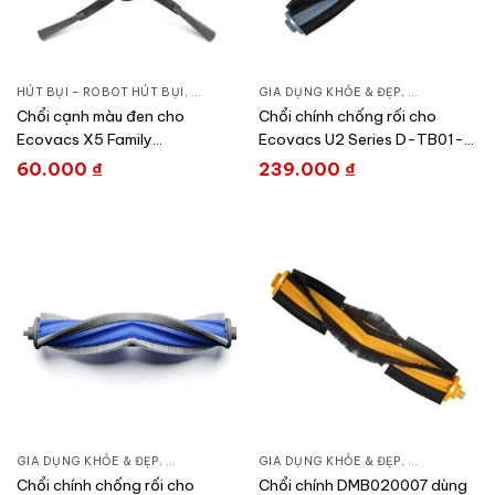
HÚT BỤI – ROBOT HÚT BỤI
,
CHĂM SÓC NHÀ CỬA
GIA DỤNG KHỎE & ĐẸP
,
GIA DỤNG KHỎE & ĐẸP
,
CHĂM SÓC N
Chổi cạnh màu đen cho
Chổi chính chống rối cho
Ecovacs X5 Family
Ecovacs U2 Series D-TB01-
DSB020030
2019
60.000
₫
239.000
₫
GIA DỤNG KHỎE & ĐẸP
,
CHĂM SÓC NHÀ CỬA
GIA DỤNG KHỎE & ĐẸP
,
HÚT BỤI – ROBOT HÚT BỤI
,
CHĂM SÓC N
Chổi chính chống rối cho
Chổi chính DMB020007 dùng