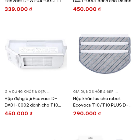
Ecovacs D-WP04-0012 T10
DA01-0001 dành cho Deebot
Turbo/T10 OMNI/X1 OMNI
X1 Series
339.000
₫
450.000
₫
GIA DỤNG KHỎE & ĐẸP
,
CHĂM SÓC NHÀ CỬA
GIA DỤNG KHỎE & ĐẸP
,
HÚT BỤI – ROBOT HÚT BỤI
,
CHĂM SÓC N
Hộp đựng bụi Ecovacs D-
Hộp khăn lau cho robot
DA01-0002 dành cho T10
Ecovacs T10/T10 PLUS D-
Omni/T10 Turbo T10/T10 Plus
CC03-0029
450.000
₫
290.000
₫