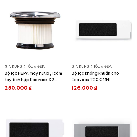
GIA DỤNG KHỎE & ĐẸP
,
CHĂM SÓC NHÀ CỬA
GIA DỤNG KHỎE & ĐẸP
,
HÚT BỤI – ROBOT HÚT BỤI
,
CHĂM SÓC N
Bộ lọc HEPA máy hút bụi cầm
Bộ lọc kháng khuẩn cho
tay tích hợp Ecovacs X2
Ecovacs T20 OMNI
Combo DFI010027
DFI030019
250.000
₫
126.000
₫