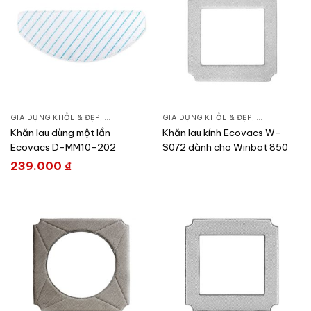
GIA DỤNG KHỎE & ĐẸP
,
CHĂM SÓC NHÀ CỬA
GIA DỤNG KHỎE & ĐẸP
,
HÚT BỤI – ROBOT HÚT BỤI
,
CHĂM SÓC N
Khăn lau dùng một lần
Khăn lau kính Ecovacs W-
Ecovacs D-MM10-202
S072 dành cho Winbot 850
239.000
₫