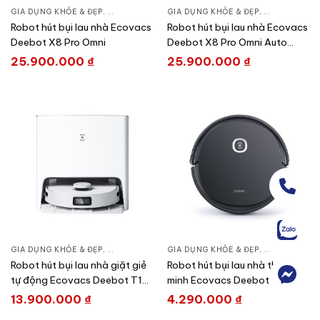
GIA DỤNG KHỎE & ĐẸP
,
CHĂM SÓC NHÀ CỬA
GIA DỤNG KHỎE & ĐẸP
,
HÚT BỤI – ROBOT HÚT BỤI
,
CHĂM SÓC N
Robot hút bụi lau nhà Ecovacs
Robot hút bụi lau nhà Ecovacs
Deebot X8 Pro Omni
Deebot X8 Pro Omni Auto
Water Kit
25.900.000
₫
25.900.000
₫
GIA DỤNG KHỎE & ĐẸP
,
CHĂM SÓC NHÀ CỬA
GIA DỤNG KHỎE & ĐẸP
,
HÚT BỤI – ROBOT HÚT BỤI
,
CHĂM SÓC N
Robot hút bụi lau nhà giặt giẻ
Robot hút bụi lau nhà thông
tự động Ecovacs Deebot T10
minh Ecovacs Deebot U2 Pro
Turbo – Global
13.900.000
₫
4.290.000
₫