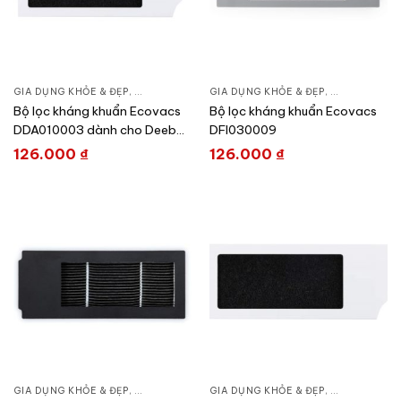
GIA DỤNG KHỎE & ĐẸP
,
CHĂM SÓC NHÀ CỬA
GIA DỤNG KHỎE & ĐẸP
,
HÚT BỤI – ROBOT HÚT BỤI
,
CHĂM SÓC N
Bộ lọc kháng khuẩn Ecovacs
Bộ lọc kháng khuẩn Ecovacs
DDA010003 dành cho Deebot
DFI030009
X1 Series/ T10 Series
126.000
₫
126.000
₫
GIA DỤNG KHỎE & ĐẸP
,
CHĂM SÓC NHÀ CỬA
GIA DỤNG KHỎE & ĐẸP
,
HÚT BỤI – ROBOT HÚT BỤI
,
CHĂM SÓC N