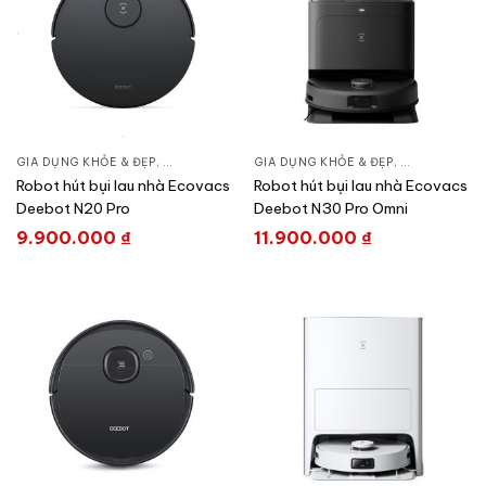
GIA DỤNG KHỎE & ĐẸP
,
CHĂM SÓC NHÀ CỬA
GIA DỤNG KHỎE & ĐẸP
,
HÚT BỤI – ROBOT HÚT BỤI
,
CHĂM SÓC N
Robot hút bụi lau nhà Ecovacs
Robot hút bụi lau nhà Ecovacs
Deebot N20 Pro
Deebot N30 Pro Omni
9.900.000
₫
11.900.000
₫