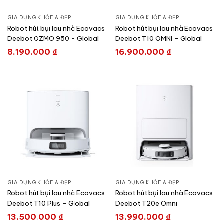
GIA DỤNG KHỎE & ĐẸP
,
CHĂM SÓC NHÀ CỬA
GIA DỤNG KHỎE & ĐẸP
,
HÚT BỤI – ROBOT HÚT BỤI
,
CHĂM SÓC N
Robot hút bụi lau nhà Ecovacs
Robot hút bụi lau nhà Ecovacs
Deebot OZMO 950 – Global
Deebot T10 OMNI – Global
8.190.000
₫
16.900.000
₫
GIA DỤNG KHỎE & ĐẸP
,
CHĂM SÓC NHÀ CỬA
GIA DỤNG KHỎE & ĐẸP
,
HÚT BỤI – ROBOT HÚT BỤI
,
CHĂM SÓC N
Robot hút bụi lau nhà Ecovacs
Robot hút bụi lau nhà Ecovacs
Deebot T10 Plus – Global
Deebot T20e Omni
13.500.000
₫
13.990.000
₫