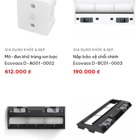
GIA DỤNG KHỎE & ĐẸP
,
CHĂM SÓC NHÀ CỬA
GIA DỤNG KHỎE & ĐẸP
,
HÚT BỤI – ROBOT HÚT BỤI
,
CHĂM SÓC N
Mô-đun khử trùng ion bạc
Nắp bảo vệ chổi chính
Ecovacs D-AG01-0002
Ecovacs D-BC01-0003
612.000
₫
190.000
₫