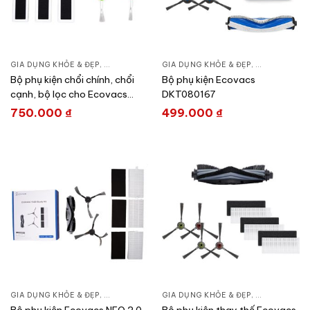
GIA DỤNG KHỎE & ĐẸP
,
CHĂM SÓC NHÀ CỬA
GIA DỤNG KHỎE & ĐẸP
,
HÚT BỤI – ROBOT HÚT BỤI
,
CHĂM SÓC N
Bộ phụ kiện chổi chính, chổi
Bộ phụ kiện Ecovacs
cạnh, bộ lọc cho Ecovacs
DKT080167
T20e OMNI DKT010117
750.000
₫
499.000
₫
GIA DỤNG KHỎE & ĐẸP
,
CHĂM SÓC NHÀ CỬA
GIA DỤNG KHỎE & ĐẸP
,
HÚT BỤI – ROBOT HÚT BỤI
,
CHĂM SÓC N