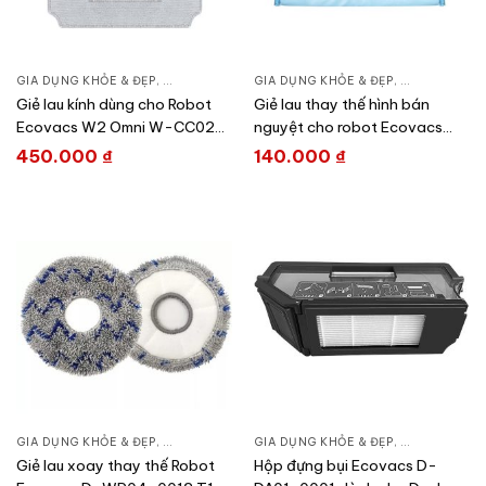
GIA DỤNG KHỎE & ĐẸP
,
CHĂM SÓC NHÀ CỬA
GIA DỤNG KHỎE & ĐẸP
,
HÚT BỤI – ROBOT HÚT BỤI
,
CHĂM SÓC N
Giẻ lau kính dùng cho Robot
Giẻ lau thay thế hình bán
Ecovacs W2 Omni W-CC02-
nguyệt cho robot Ecovacs
0009
201-2102-24V8
450.000
₫
140.000
₫
GIA DỤNG KHỎE & ĐẸP
,
CHĂM SÓC NHÀ CỬA
GIA DỤNG KHỎE & ĐẸP
,
HÚT BỤI – ROBOT HÚT BỤI
,
CHĂM SÓC N
Giẻ lau xoay thay thế Robot
Hộp đựng bụi Ecovacs D-