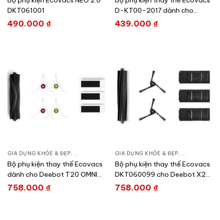
Bộ phụ kiện Ecovacs NEO 2.0
Bộ phụ kiện thay thế Ecovacs
DKT061001
D-KT00-2017 dành cho
Deebot U2 Series
490.000
₫
439.000
₫
GIA DỤNG KHỎE & ĐẸP
,
CHĂM SÓC NHÀ CỬA
GIA DỤNG KHỎE & ĐẸP
,
HÚT BỤI – ROBOT HÚT BỤI
,
CHĂM SÓC N
Bộ phụ kiện thay thế Ecovacs
Bộ phụ kiện thay thế Ecovacs
dành cho Deebot T20 OMNI
DKT060099 cho Deebot X2
DKT010095
Omni
758.000
₫
758.000
₫