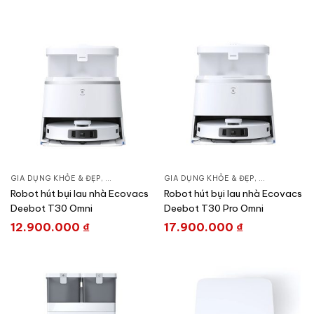
GIA DỤNG KHỎE & ĐẸP
,
CHĂM SÓC NHÀ CỬA
GIA DỤNG KHỎE & ĐẸP
,
HÚT BỤI – ROBOT HÚT BỤI
,
CHĂM SÓC N
Robot hút bụi lau nhà Ecovacs
Robot hút bụi lau nhà Ecovacs
Deebot T30 Omni
Deebot T30 Pro Omni
12.900.000
₫
17.900.000
₫