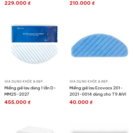
229.000
₫
210.000
₫
GIA DỤNG KHỎE & ĐẸP
,
CHĂM SÓC NHÀ CỬA
GIA DỤNG KHỎE & ĐẸP
,
HÚT BỤI – ROBOT HÚT BỤI
,
CHĂM SÓC N
Miếng giẻ lau dùng 1 lần D-
Miếng giẻ lau Ecovacs 201-
MM25-2027
2021-0014 dùng cho T9 AIVI
455.000
₫
40.000
₫