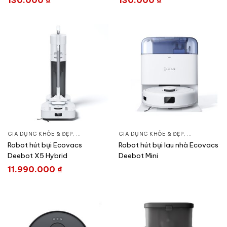
130.000
₫
130.000
₫
GIA DỤNG KHỎE & ĐẸP
,
CHĂM SÓC NHÀ CỬA
GIA DỤNG KHỎE & ĐẸP
,
HÚT BỤI – ROBOT HÚT BỤI
,
CHĂM SÓC N
Robot hút bụi Ecovacs
Robot hút bụi lau nhà Ecovacs
Deebot X5 Hybrid
Deebot Mini
11.990.000
₫