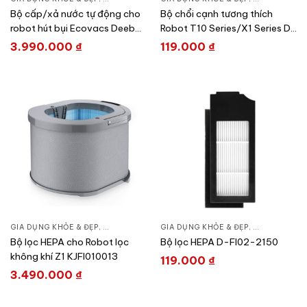
Bộ cấp/xả nước tự động cho
Bộ chổi cạnh tương thích
robot hút bụi Ecovacs Deebot
Robot T10 Series/X1 Series D-
T30 Pro Omni FM2321
SB04-0007
3.990.000
₫
119.000
₫
GIA DỤNG KHỎE & ĐẸP
,
CHĂM SÓC NHÀ CỬA
GIA DỤNG KHỎE & ĐẸP
,
HÚT BỤI – ROBOT HÚT BỤI
,
CHĂM SÓC N
Bộ lọc HEPA cho Robot lọc
Bộ lọc HEPA D-FI02-2150
không khí Z1 KJFI010013
119.000
₫
3.490.000
₫