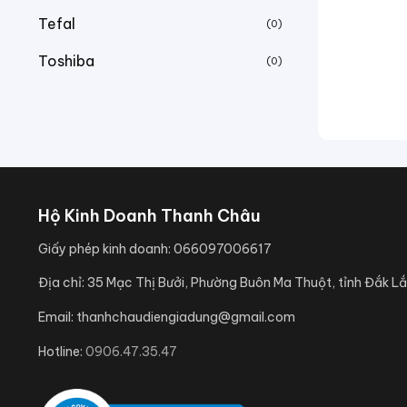
Tefal
(0)
Toshiba
(0)
Hộ Kinh Doanh Thanh Châu
Giấy phép kinh doanh:
066097006617
Địa chỉ:
35 Mạc Thị Bưởi, Phường Buôn Ma Thuột, tỉnh Đắk Lắ
Email:
thanhchaudiengiadung@gmail.com
Hotline:
0906.47.35.47