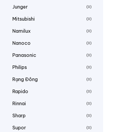
Junger
(0)
Mitsubishi
(0)
Namilux
(0)
Nanoco
(0)
Panasonic
(0)
Philips
(0)
Rạng Đông
(0)
Rapido
(0)
Rinnai
(0)
Sharp
(0)
Supor
(0)