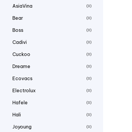
AsiaVina
(0)
Bear
(0)
Boss
(0)
Cadivi
(0)
Cuckoo
(0)
Dreame
(0)
Ecovacs
(0)
Electrolux
(0)
Hafele
(0)
Hali
(0)
Joyoung
(0)