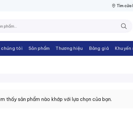
ĐIỆN THANH CHÂU
NPP THIẾT BỊ ĐIỆN THANH CHÂU
NPP THIẾ
Tìm cửa
 chúng tôi
Sản phẩm
Thương hiệu
Bảng giá
Khuyến 
ìm thấy sản phẩm nào khớp với lựa chọn của bạn.