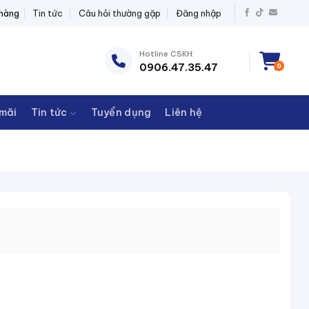
T BỊ ĐIỆN THANH CHÂU
 hàng
Tin tức
Câu hỏi thường gặp
Đăng nhập
Hotline CSKH:
0906.47.35.47
0
mãi
Tin tức
Tuyển dụng
Liên hệ