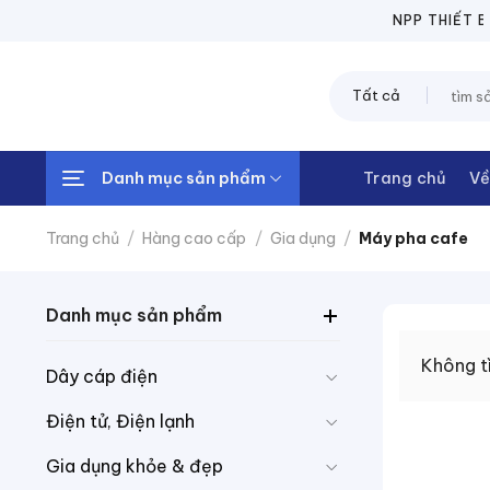
Chuyển
NPP THIẾT BỊ 
đến
nội
Tìm
dung
kiếm:
Danh mục sản phẩm
Trang chủ
Về
Trang chủ
/
Hàng cao cấp
/
Gia dụng
/
Máy pha cafe
Danh mục sản phẩm
Không t
Dây cáp điện
Điện tử, Điện lạnh
Gia dụng khỏe & đẹp