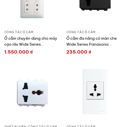
CÔNG TẮC Ổ CẮM
,
DÒNG WIDE SERIES
CÔNG TẮC Ổ CẮM
,
THIẾT BỊ ĐIỆN
,
DÒNG WIDE SERIE
Ổ cắm chuyên dùng cho máy
Ổ cắm đa năng có màn che
cạo râu Wide Series
Wide Series Panasonic
Panasonic WSBC9120SW-
WEI1171H-VN
1.550.000
₫
235.000
₫
VN/WSBC9120W
THIẾT BỊ ĐIỆN
,
CÔNG TẮC Ổ CẮM
,
DÒNG WIDE SERIES
CÔNG TẮC Ổ CẮM
,
DÒNG WIDE SERIE