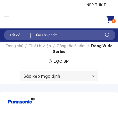
Chuyển
NPP THIẾT BỊ ĐIỆN TH
đến
nội
0
dung
Tìm
kiếm:
Trang chủ
/
Thiết bị điện
/
Công tắc ổ cắm
/
Dòng Wide
Series
LỌC SP
88