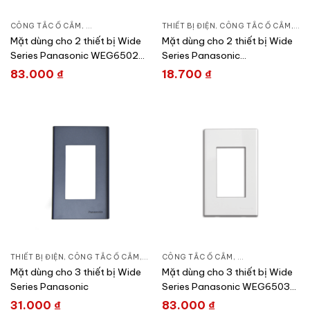
CÔNG TẮC Ổ CẮM
,
DÒNG WIDE SERIES
THIẾT BỊ ĐIỆN
,
THIẾT BỊ ĐIỆN
,
CÔNG TẮC Ổ CẮM
,
DÒN
Mặt dùng cho 2 thiết bị Wide
Mặt dùng cho 2 thiết bị Wide
Series Panasonic WEG6502-
Series Panasonic
1
WEV68020SW
83.000
₫
18.700
₫
THIẾT BỊ ĐIỆN
,
CÔNG TẮC Ổ CẮM
,
DÒNG WIDE SERIES
CÔNG TẮC Ổ CẮM
,
DÒNG WIDE SERIE
Mặt dùng cho 3 thiết bị Wide
Mặt dùng cho 3 thiết bị Wide
Series Panasonic
Series Panasonic WEG6503-
1
31.000
₫
83.000
₫