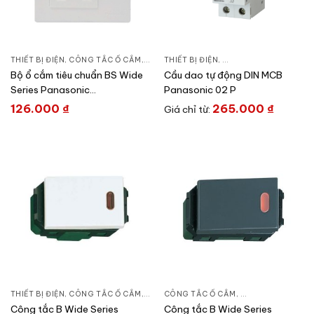
THIẾT BỊ ĐIỆN
,
CÔNG TẮC Ổ CẮM
,
DÒNG WIDE SERIES
THIẾT BỊ ĐIỆN
,
CẦU DAO ĐÓNG NGẮT 
Bộ ổ cắm tiêu chuẩn BS Wide
Cầu dao tự động DIN MCB
Series Panasonic
Panasonic 02 P
WEB1111SWK/WEB11119SW-
126.000
₫
265.000
₫
Giá chỉ từ:
VN
THIẾT BỊ ĐIỆN
,
CÔNG TẮC Ổ CẮM
,
DÒNG WIDE SERIES
CÔNG TẮC Ổ CẮM
,
DÒNG WIDE SERIE
Công tắc B Wide Series
Công tắc B Wide Series