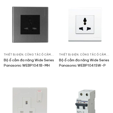
THIẾT BỊ ĐIỆN
,
CÔNG TẮC Ổ CẮM
,
DÒNG WIDE SERIES
THIẾT BỊ ĐIỆN
,
CÔNG TẮC Ổ CẮM
,
DÒN
Bộ ổ cắm đa năng Wide Series
Bộ ổ cắm đa năng Wide Series
Panasonic WEBP1041B-MH
Panasonic WEBP1041SW-P