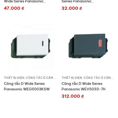
Wide Series Panasonic
Series Panasonic
WEV5002SW/WEV5002-
WEG5001K-031
47.000
₫
32.000
₫
7SW
THIẾT BỊ ĐIỆN
,
CÔNG TẮC Ổ CẮM
,
DÒNG WIDE SERIES
THIẾT BỊ ĐIỆN
,
CÔNG TẮC Ổ CẮM
,
DÒN
Công tắc D Wide Series
Công tắc D Wide Series
Panasonic WEG5003KSW
Panasonic WEV5033-7H
312.000
₫