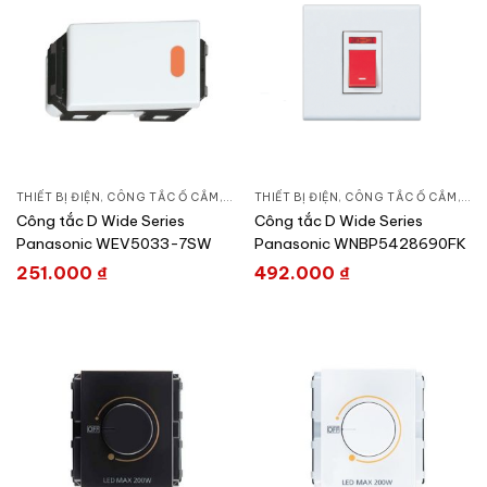
THIẾT BỊ ĐIỆN
,
CÔNG TẮC Ổ CẮM
,
DÒNG WIDE SERIES
THIẾT BỊ ĐIỆN
,
CÔNG TẮC Ổ CẮM
,
DÒN
Công tắc D Wide Series
Công tắc D Wide Series
Panasonic WEV5033-7SW
Panasonic WNBP5428690FK
251.000
₫
492.000
₫