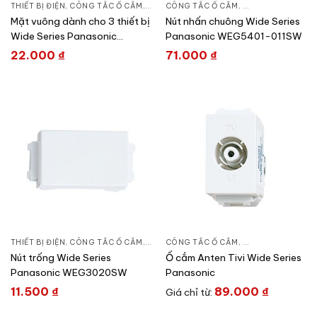
THIẾT BỊ ĐIỆN
,
CÔNG TẮC Ổ CẮM
,
DÒNG WIDE SERIES
CÔNG TẮC Ổ CẮM
,
DÒNG WIDE SERIE
Mặt vuông dành cho 3 thiết bị
Nút nhấn chuông Wide Series
Wide Series Panasonic
Panasonic WEG5401-011SW
WEB7813SW
22.000
₫
71.000
₫
THIẾT BỊ ĐIỆN
,
CÔNG TẮC Ổ CẮM
,
DÒNG WIDE SERIES
CÔNG TẮC Ổ CẮM
,
DÒNG WIDE SERIE
Nút trống Wide Series
Ổ cắm Anten Tivi Wide Series
Panasonic WEG3020SW
Panasonic
11.500
₫
89.000
₫
Giá chỉ từ: