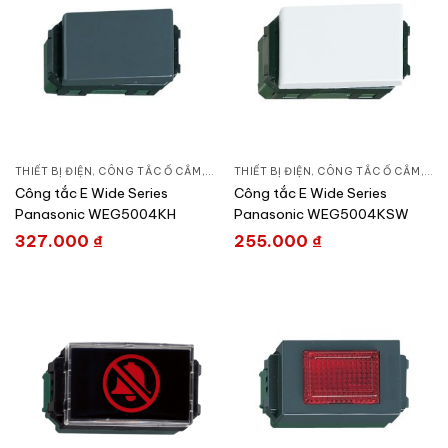
THIẾT BỊ ĐIỆN
,
CÔNG TẮC Ổ CẮM
,
DÒNG WIDE SERIES
THIẾT BỊ ĐIỆN
,
CÔNG TẮC Ổ CẮM
,
DÒN
Công tắc E Wide Series
Công tắc E Wide Series
Panasonic WEG5004KH
Panasonic WEG5004KSW
327.000
₫
255.000
₫