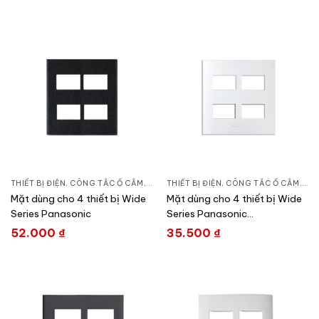
THIẾT BỊ ĐIỆN
,
CÔNG TẮC Ổ CẮM
,
DÒNG WIDE SERIES
THIẾT BỊ ĐIỆN
,
CÔNG TẮC Ổ CẮM
,
DÒN
Mặt dùng cho 4 thiết bị Wide
Mặt dùng cho 4 thiết bị Wide
Series Panasonic
Series Panasonic
WEV68040SW
52.000
₫
35.500
₫