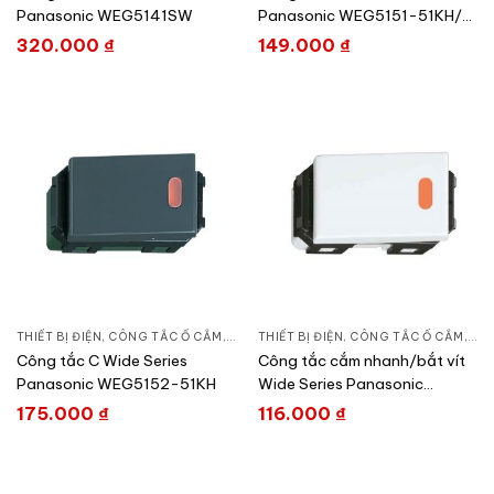
Panasonic WEG5141SW
Panasonic WEG5151-51KH/
WEG51517H
320.000
₫
149.000
₫
THIẾT BỊ ĐIỆN
,
CÔNG TẮC Ổ CẮM
,
DÒNG WIDE SERIES
THIẾT BỊ ĐIỆN
,
CÔNG TẮC Ổ CẮM
,
DÒN
Công tắc C Wide Series
Công tắc cắm nhanh/bắt vít
Panasonic WEG5152-51KH
Wide Series Panasonic
WEG5151-
175.000
₫
116.000
₫
51SWK/WEG51517SW