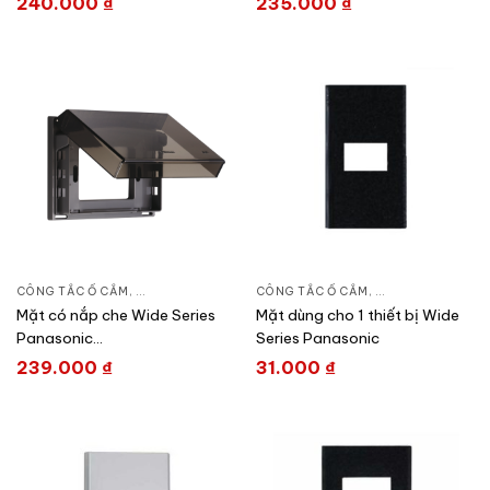
240.000
₫
235.000
₫
CÔNG TẮC Ổ CẮM
,
DÒNG WIDE SERIES
CÔNG TẮC Ổ CẮM
,
THIẾT BỊ ĐIỆN
,
DÒNG WIDE SERIE
Mặt có nắp che Wide Series
Mặt dùng cho 1 thiết bị Wide
Panasonic
Series Panasonic
WEG8981/WEG8981K-VN
239.000
₫
31.000
₫