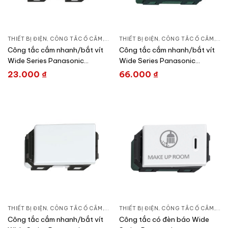
THIẾT BỊ ĐIỆN
,
CÔNG TẮC Ổ CẮM
,
DÒNG WIDE SERIES
THIẾT BỊ ĐIỆN
,
CÔNG TẮC Ổ CẮM
,
DÒN
Công tắc cắm nhanh/bắt vít
Công tắc cắm nhanh/bắt vít
Wide Series Panasonic
Wide Series Panasonic
WEV5001SW/WEV5001-7SW
WEV5002H/ WEV5002-7H
23.000
₫
66.000
₫
THIẾT BỊ ĐIỆN
,
CÔNG TẮC Ổ CẮM
,
DÒNG WIDE SERIES
THIẾT BỊ ĐIỆN
,
CÔNG TẮC Ổ CẮM
,
DÒN
Công tắc cắm nhanh/bắt vít
Công tắc có đèn báo Wide