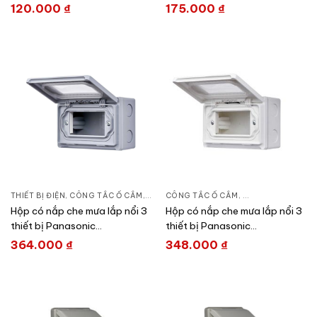
WEG3032G-031
120.000
₫
175.000
₫
THIẾT BỊ ĐIỆN
,
CÔNG TẮC Ổ CẮM
,
DÒNG WIDE SERIES
CÔNG TẮC Ổ CẮM
,
DÒNG WIDE SERIE
Hộp có nắp che mưa lắp nổi 3
Hộp có nắp che mưa lắp nổi 3
thiết bị Panasonic
thiết bị Panasonic
WEG8973LH-VN
WEG8973SW-VN
364.000
₫
348.000
₫