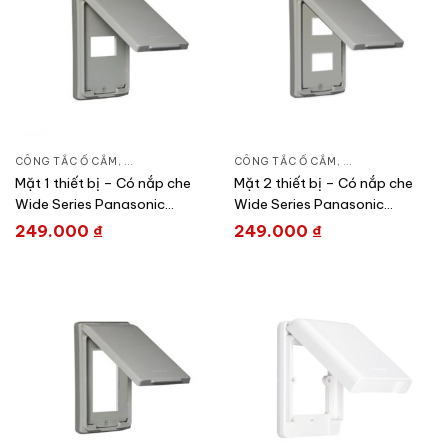
CÔNG TẮC Ổ CẮM
,
DÒNG WIDE SERIES
CÔNG TẮC Ổ CẮM
,
THIẾT BỊ ĐIỆN
,
DÒNG WIDE SERIE
Mặt 1 thiết bị – Có nắp che
Mặt 2 thiết bị – Có nắp che
Wide Series Panasonic
Wide Series Panasonic
WEG7901
WEG7902
249.000
₫
249.000
₫