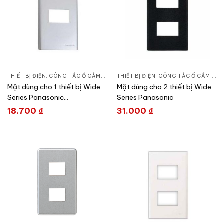
THIẾT BỊ ĐIỆN
,
CÔNG TẮC Ổ CẮM
,
DÒNG WIDE SERIES
THIẾT BỊ ĐIỆN
,
CÔNG TẮC Ổ CẮM
,
DÒN
Mặt dùng cho 1 thiết bị Wide
Mặt dùng cho 2 thiết bị Wide
Series Panasonic
Series Panasonic
WEV68010SW
18.700
₫
31.000
₫