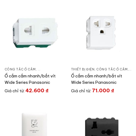
CÔNG TẮC Ổ CẮM
,
DÒNG WIDE SERIES
THIẾT BỊ ĐIỆN
,
THIẾT BỊ ĐIỆN
,
CÔNG TẮC Ổ CẮM
,
DÒN
Ổ cắm cắm nhanh/bắt vít
Ổ cắm cắm nhanh/bắt vít
Wide Series Panasonic
Wide Series Panasonic
42.600
₫
71.000
₫
Giá chỉ từ:
Giá chỉ từ: