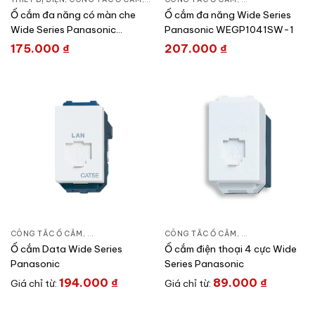
Ổ cắm đa năng có màn che
Ổ cắm đa năng Wide Series
Wide Series Panasonic
Panasonic WEGP1041SW-1
WEI1171SW-VN
175.000
₫
207.000
₫
CÔNG TẮC Ổ CẮM
,
DÒNG WIDE SERIES
CÔNG TẮC Ổ CẮM
,
THIẾT BỊ ĐIỆN
,
DÒNG WIDE SERIE
Ổ cắm Data Wide Series
Ổ cắm điện thoại 4 cực Wide
Panasonic
Series Panasonic
194.000
₫
89.000
₫
Giá chỉ từ:
Giá chỉ từ: