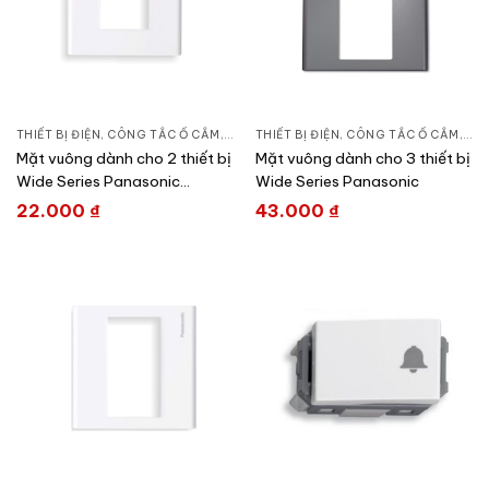
THIẾT BỊ ĐIỆN
,
CÔNG TẮC Ổ CẮM
,
DÒNG WIDE SERIES
THIẾT BỊ ĐIỆN
,
CÔNG TẮC Ổ CẮM
,
DÒN
Mặt vuông dành cho 2 thiết bị
Mặt vuông dành cho 3 thiết bị
Wide Series Panasonic
Wide Series Panasonic
WEB7812SW
22.000
₫
43.000
₫