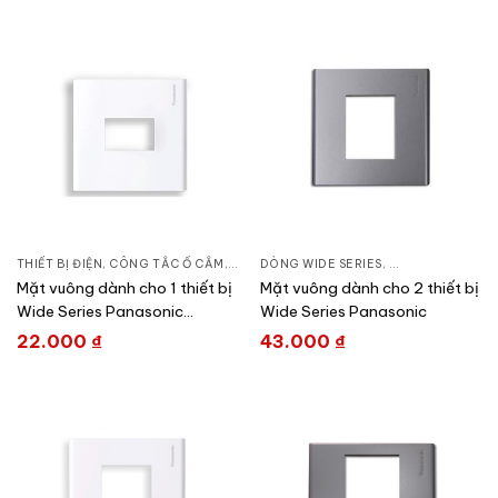
THIẾT BỊ ĐIỆN
,
CÔNG TẮC Ổ CẮM
,
DÒNG WIDE SERIES
DÒNG WIDE SERIES
,
CÔNG TẮC Ổ CẮ
Mặt vuông dành cho 1 thiết bị
Mặt vuông dành cho 2 thiết bị
Wide Series Panasonic
Wide Series Panasonic
WEB7811SW
22.000
₫
43.000
₫