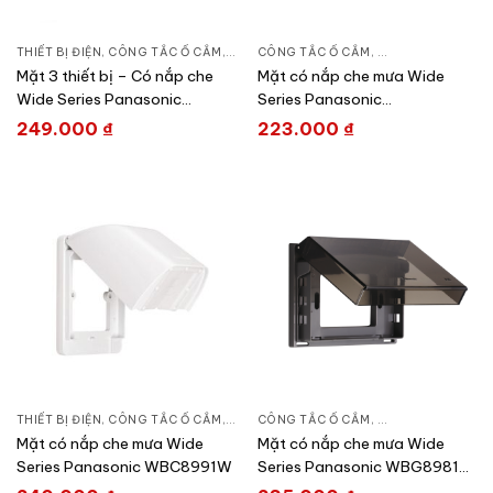
THIẾT BỊ ĐIỆN
,
CÔNG TẮC Ổ CẮM
,
DÒNG WIDE SERIES
CÔNG TẮC Ổ CẮM
,
DÒNG WIDE SERIE
Mặt 3 thiết bị – Có nắp che
Mặt có nắp che mưa Wide
Wide Series Panasonic
Series Panasonic
WEG7903
WBC8981SW
249.000
₫
223.000
₫
THIẾT BỊ ĐIỆN
,
CÔNG TẮC Ổ CẮM
,
DÒNG WIDE SERIES
CÔNG TẮC Ổ CẮM
,
DÒNG WIDE SERIE
Mặt có nắp che mưa Wide
Mặt có nắp che mưa Wide
Series Panasonic WBC8991W
Series Panasonic WBG8981-
P