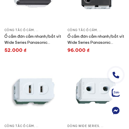
CÔNG TẮC Ổ CẮM
,
DÒNG WIDE SERIES
CÔNG TẮC Ổ CẮM
,
THIẾT BỊ ĐIỆN
,
DÒNG WIDE SERIE
Ổ cắm đơn cắm nhanh/bắt vít
Ổ cắm đơn cắm nhanh/bắt vít
Wide Series Panasonic
Wide Series Panasonic
WEV1081H/ WEV1081-7H
WEV1181H/WEV1181-7H
52.000
₫
96.000
₫
CÔNG TẮC Ổ CẮM
,
DÒNG WIDE SERIES
DÒNG WIDE SERIES
,
THIẾT BỊ ĐIỆN
,
CÔNG TẮC Ổ CẮ