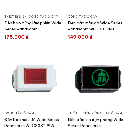
THIẾT BỊ ĐIỆN
,
CÔNG TẮC Ổ CẮM
,
DÒNG WIDE SERIES
CÔNG TẮC Ổ CẮM
,
DÒNG WIDE SERIE
Đèn báo đừng làm phiền Wide
Đèn báo màu đỏ Wide Series
Series Panasonic
Panasonic WEG3032RH
WEG3032R-021
175.000
₫
149.000
₫
CÔNG TẮC Ổ CẮM
,
DÒNG WIDE SERIES
THIẾT BỊ ĐIỆN
,
THIẾT BỊ ĐIỆN
,
CÔNG TẮC Ổ CẮM
,
DÒN
Đèn báo màu đỏ Wide Series
Đèn báo xin dọn phòng Wide
Panasonic WEG3032RSW
Series Panasonic