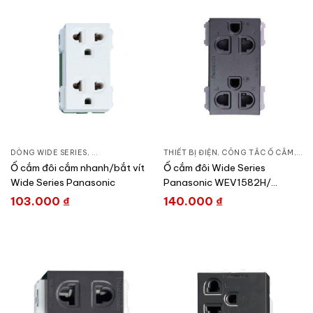
DÒNG WIDE SERIES
,
CÔNG TẮC Ổ CẮM
THIẾT BỊ ĐIỆN
,
THIẾT BỊ ĐIỆN
,
CÔNG TẮC Ổ CẮM
,
DÒN
Ổ cắm đôi cắm nhanh/bắt vít
Ổ cắm đôi Wide Series
Wide Series Panasonic
Panasonic WEV1582H/
WEV1582-7H
103.000
₫
140.000
₫