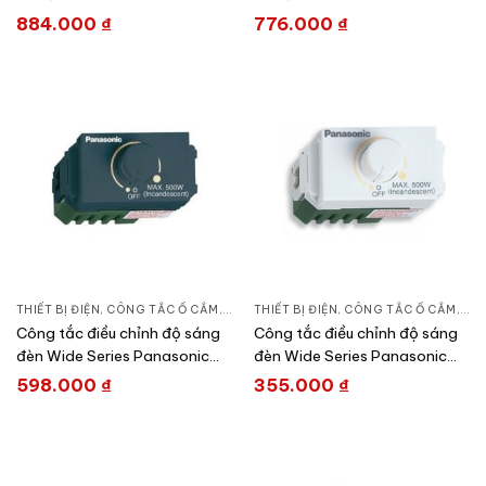
Panasonic WEG57912H
Panasonic WEG57912SW
884.000
₫
776.000
₫
THIẾT BỊ ĐIỆN
,
CÔNG TẮC Ổ CẮM
,
DÒNG WIDE SERIES
THIẾT BỊ ĐIỆN
,
CÔNG TẮC Ổ CẮM
,
DÒN
Công tắc điều chỉnh độ sáng
Công tắc điều chỉnh độ sáng
đèn Wide Series Panasonic
đèn Wide Series Panasonic
WEG575151H
WEG575151SW
598.000
₫
355.000
₫