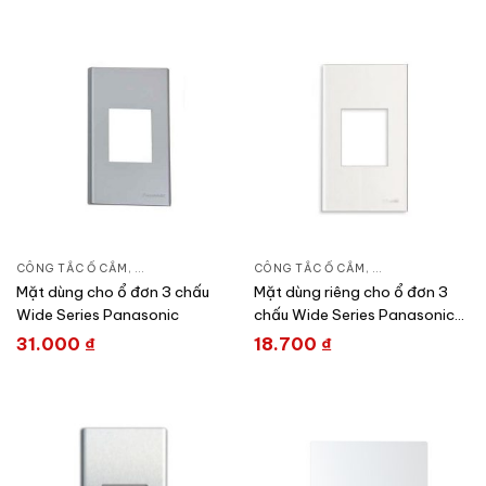
CÔNG TẮC Ổ CẮM
,
DÒNG WIDE SERIES
CÔNG TẮC Ổ CẮM
,
THIẾT BỊ ĐIỆN
,
DÒNG WIDE SERIE
Mặt dùng cho ổ đơn 3 chấu
Mặt dùng riêng cho ổ đơn 3
Wide Series Panasonic
chấu Wide Series Panasonic
WEV680290SW
31.000
₫
18.700
₫