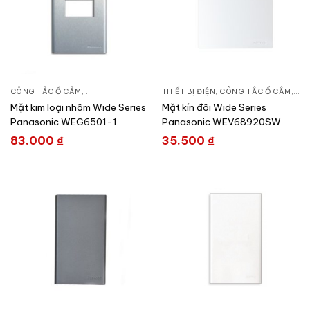
CÔNG TẮC Ổ CẮM
,
DÒNG WIDE SERIES
THIẾT BỊ ĐIỆN
,
THIẾT BỊ ĐIỆN
,
CÔNG TẮC Ổ CẮM
,
DÒN
Mặt kim loại nhôm Wide Series
Mặt kín đôi Wide Series
Panasonic WEG6501-1
Panasonic WEV68920SW
83.000
₫
35.500
₫