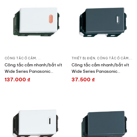
CÔNG TẮC Ổ CẮM
,
DÒNG WIDE SERIES
THIẾT BỊ ĐIỆN
,
THIẾT BỊ ĐIỆN
,
CÔNG TẮC Ổ CẮM
,
DÒN
Công tắc cắm nhanh/bắt vít
Công tắc cắm nhanh/bắt vít
Wide Series Panasonic
Wide Series Panasonic
WEG5152-
WEV5001H/ WEV5001-7H
137.000
₫
37.500
₫
51SWK/WEG51527SW