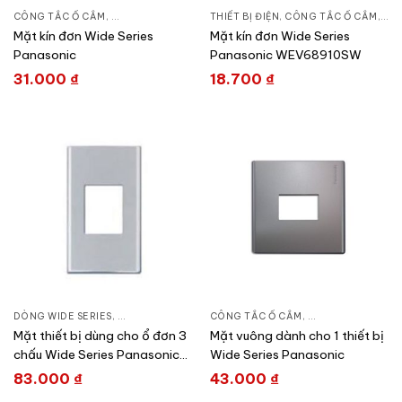
CÔNG TẮC Ổ CẮM
,
DÒNG WIDE SERIES
THIẾT BỊ ĐIỆN
,
THIẾT BỊ ĐIỆN
,
CÔNG TẮC Ổ CẮM
,
DÒN
Mặt kín đơn Wide Series
Mặt kín đơn Wide Series
Panasonic
Panasonic WEV68910SW
31.000
₫
18.700
₫
DÒNG WIDE SERIES
,
CÔNG TẮC Ổ CẮM
CÔNG TẮC Ổ CẮM
,
THIẾT BỊ ĐIỆN
,
DÒNG WIDE SERIE
Mặt thiết bị dùng cho ổ đơn 3
Mặt vuông dành cho 1 thiết bị
chấu Wide Series Panasonic
Wide Series Panasonic
WEG65029-1
83.000
₫
43.000
₫