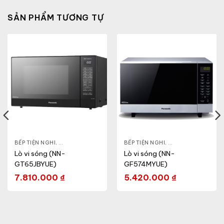
SẢN PHẨM TƯƠNG TỰ
- CA - BÌNH
BẾP TIỆN NGHI
,
NỒI CƠM ĐIỆN
,
GIA DỤNG KHỎE & ĐẸP
,
BẾP TIỆN NGHI
LÒ VI SÓNG
,
GIA DỤNG KHỎE & 
Lò vi sóng (NN-
Lò vi sóng (NN-
GT65JBYUE)
GF574MYUE)
7.810.000
₫
5.420.000
₫