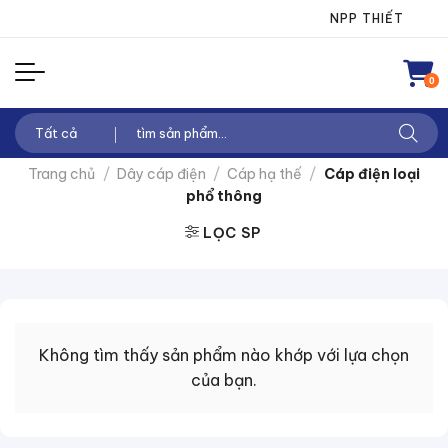
Chuyển
NPP THIẾT BỊ ĐI
đến
nội
0
dung
Tìm
kiếm:
Trang chủ
/
Dây cáp điện
/
Cáp hạ thế
/
Cáp điện loại
phổ thông
LỌC SP
Không tìm thấy sản phẩm nào khớp với lựa chọn
của bạn.