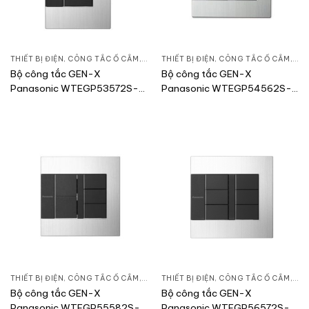
THIẾT BỊ ĐIỆN
,
CÔNG TẮC Ổ CẮM
,
DÒNG GEN-X
THIẾT BỊ ĐIỆN
,
CÔNG TẮC Ổ CẮM
,
DÒ
Bộ công tắc GEN-X
Bộ công tắc GEN-X
Panasonic WTEGP53572S-
Panasonic WTEGP54562S-
1-G
1-G
THIẾT BỊ ĐIỆN
,
CÔNG TẮC Ổ CẮM
,
DÒNG GEN-X
THIẾT BỊ ĐIỆN
,
CÔNG TẮC Ổ CẮM
,
DÒ
Bộ công tắc GEN-X
Bộ công tắc GEN-X
Panasonic WTEGP55582S-
Panasonic WTEGP56572S-