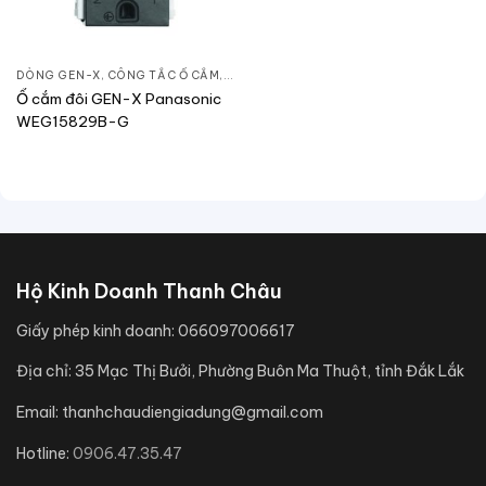
DÒNG GEN-X
,
CÔNG TẮC Ổ CẮM
,
THIẾT BỊ ĐIỆN
Ổ cắm đôi GEN-X Panasonic
WEG15829B-G
Hộ Kinh Doanh Thanh Châu
Giấy phép kinh doanh:
066097006617
Địa chỉ:
35 Mạc Thị Bưởi, Phường Buôn Ma Thuột, tỉnh Đắk Lắk
Email:
thanhchaudiengiadung@gmail.com
Hotline:
0906.47.35.47