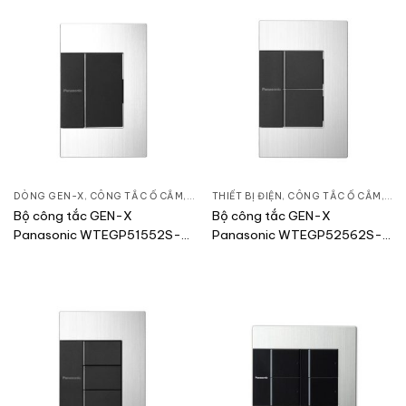
DÒNG GEN-X
,
CÔNG TẮC Ổ CẮM
,
THIẾT BỊ ĐIỆN
THIẾT BỊ ĐIỆN
,
CÔNG TẮC Ổ CẮM
,
DÒ
Bộ công tắc GEN-X
Bộ công tắc GEN-X
Panasonic WTEGP51552S-
Panasonic WTEGP52562S-
1-G
1-G