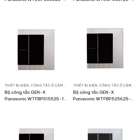
1-G
1-G
THIẾT BỊ ĐIỆN
,
CÔNG TẮC Ổ CẮM
,
DÒNG GEN-X
THIẾT BỊ ĐIỆN
,
CÔNG TẮC Ổ CẮM
,
DÒ
Bộ công tắc GEN-X
Bộ công tắc GEN-X
Panasonic WTFBP51552S-1-
Panasonic WTFBP52562S-
G/ WTFBP51552S-SP
1-G/WTFBP52562S-SP