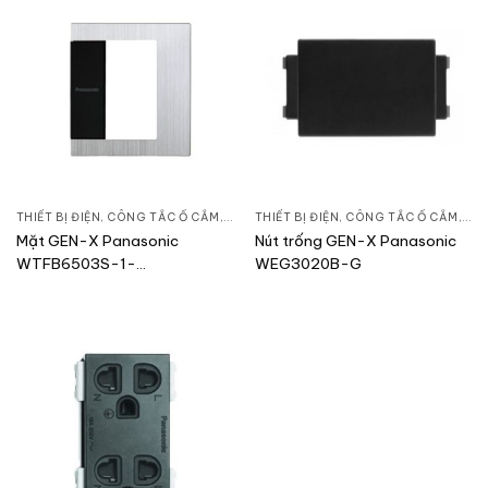
THIẾT BỊ ĐIỆN
,
CÔNG TẮC Ổ CẮM
,
DÒNG GEN-X
THIẾT BỊ ĐIỆN
,
CÔNG TẮC Ổ CẮM
,
DÒ
Mặt GEN-X Panasonic
Nút trống GEN-X Panasonic
WTFB6503S-1-
WEG3020B-G
G/WEEG6503S-G