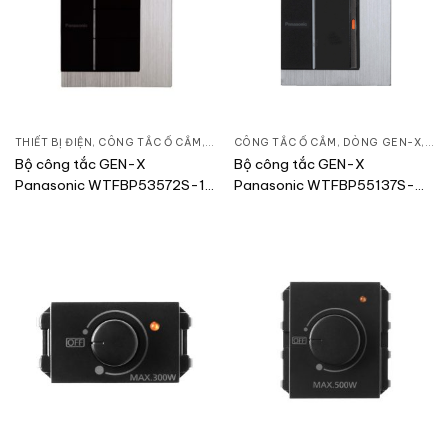
THIẾT BỊ ĐIỆN
,
CÔNG TẮC Ổ CẮM
,
DÒNG GEN-X
CÔNG TẮC Ổ CẮM
,
DÒNG GEN-X
,
THI
Bộ công tắc GEN-X
Bộ công tắc GEN-X
Panasonic WTFBP53572S-1-
Panasonic WTFBP55137S-
G/WTFBP53572S-SP
1U/WTFBP55137S-U