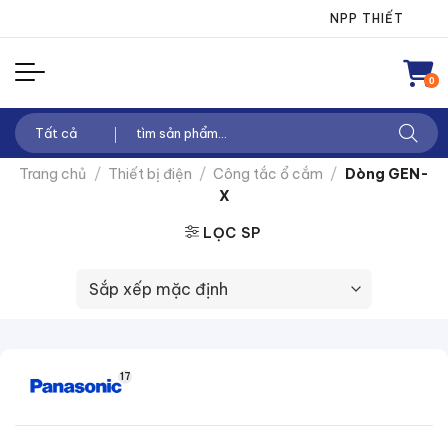
Chuyển
NPP THIẾT BỊ ĐIỆ
đến
nội
0
dung
Tìm
kiếm:
Trang chủ
/
Thiết bị điện
/
Công tắc ổ cắm
/
Dòng GEN-
X
LỌC SP
17