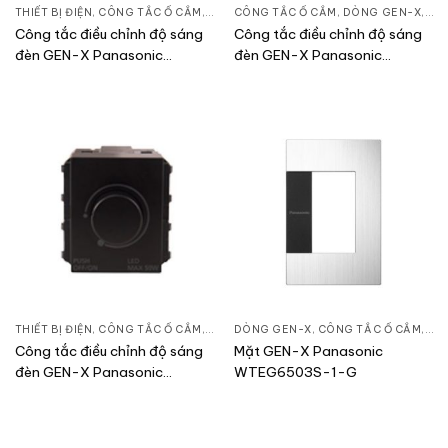
THIẾT BỊ ĐIỆN
,
CÔNG TẮC Ổ CẮM
,
DÒNG GEN-X
CÔNG TẮC Ổ CẮM
,
DÒNG GEN-X
,
THI
Công tắc điều chỉnh độ sáng
Công tắc điều chỉnh độ sáng
đèn GEN-X Panasonic
đèn GEN-X Panasonic
WEG57813B-1-G
WEG57816B-1-G
THIẾT BỊ ĐIỆN
,
CÔNG TẮC Ổ CẮM
,
DÒNG GEN-X
DÒNG GEN-X
,
CÔNG TẮC Ổ CẮM
,
THI
Công tắc điều chỉnh độ sáng
Mặt GEN-X Panasonic
đèn GEN-X Panasonic
WTEG6503S-1-G
WEG57912B-1