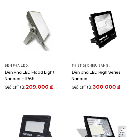
ĐÈN PHA LED
,
ĐÈN CÔNG TRÌNH NHÀ XƯỞNG
THIẾT BỊ CHIẾU SÁNG
,
THIẾT BỊ CHIẾU SÁNG
,
ĐÈN CÔNG TR
Đèn Pha LED Flood Light
Đèn pha LED High Series
Nanoco – IP65
Nanoco
209.000
₫
300.000
₫
Giá chỉ từ:
Giá chỉ từ: