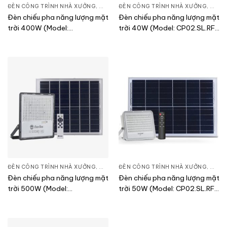
ĐÈN CÔNG TRÌNH NHÀ XƯỞNG
,
ĐÈN PHA LED
ĐÈN CÔNG TRÌNH NHÀ XƯỞNG
,
THIẾT BỊ CHIẾU SÁNG
,
ĐÈN 
Đèn chiếu pha năng lượng mặt
Đèn chiếu pha năng lượng mặt
trời 400W (Model:
trời 40W (Model: CP02.SL.RF
CP03.SL.RAD 400W.V2)
40W)
ĐÈN CÔNG TRÌNH NHÀ XƯỞNG
,
ĐÈN PHA LED
ĐÈN CÔNG TRÌNH NHÀ XƯỞNG
,
THIẾT BỊ CHIẾU SÁNG
,
ĐÈN 
Đèn chiếu pha năng lượng mặt
Đèn chiếu pha năng lượng mặt
trời 500W (Model:
trời 50W (Model: CP02.SL.RF
CP03.SL.RAD 500W.V2)
50W)