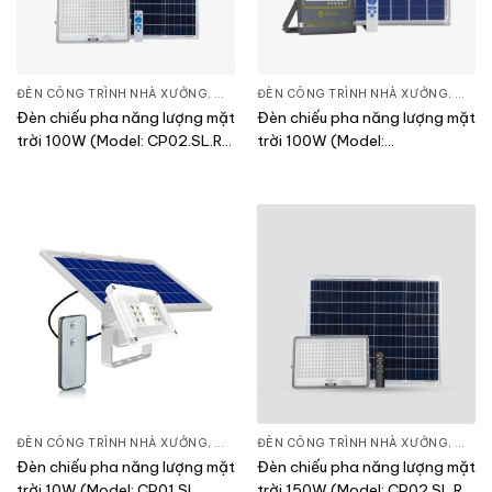
ĐÈN CÔNG TRÌNH NHÀ XƯỞNG
,
ĐÈN PHA LED
ĐÈN CÔNG TRÌNH NHÀ XƯỞNG
,
THIẾT BỊ CHIẾU SÁNG
,
ĐÈN 
Đèn chiếu pha năng lượng mặt
Đèn chiếu pha năng lượng mặt
trời 100W (Model: CP02.SL.RF
trời 100W (Model:
100W)
CP03.SL.RAD 100W.V2)
ĐÈN CÔNG TRÌNH NHÀ XƯỞNG
,
ĐÈN PHA LED
ĐÈN CÔNG TRÌNH NHÀ XƯỞNG
,
THIẾT BỊ CHIẾU SÁNG
,
ĐÈN 
Đèn chiếu pha năng lượng mặt
Đèn chiếu pha năng lượng mặt
trời 10W (Model: CP01.SL
trời 150W (Model: CP02.SL.RF