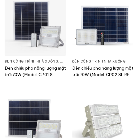
ĐÈN CÔNG TRÌNH NHÀ XƯỞNG
,
ĐÈN PHA LED
ĐÈN CÔNG TRÌNH NHÀ XƯỞNG
,
THIẾT BỊ CHIẾU SÁNG
,
ĐÈN 
Đèn chiếu pha năng lượng mặt
Đèn chiếu pha năng lượng mặt
trời 70W (Model: CP01.SL
trời 70W (Model: CP02.SL.RF
70W)
70W)