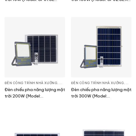
10W)
150W)
ĐÈN CÔNG TRÌNH NHÀ XƯỞNG
,
ĐÈN PHA LED
ĐÈN CÔNG TRÌNH NHÀ XƯỞNG
,
THIẾT BỊ CHIẾU SÁNG
,
ĐÈN 
Đèn chiếu pha năng lượng mặt
Đèn chiếu pha năng lượng mặt
trời 200W (Model:
trời 300W (Model:
CP03.SL.RAD 200W.V2)
CP03.SL.RAD 300W.V2)