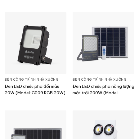
ĐÈN CÔNG TRÌNH NHÀ XƯỞNG
,
ĐÈN PHA LED
ĐÈN CÔNG TRÌNH NHÀ XƯỞNG
,
THIẾT BỊ CHIẾU SÁNG
,
ĐÈN 
Đèn LED chiếu pha đổi màu
Đèn LED chiếu pha năng lượng
20W (Model: CP09.RGB 20W)
mặt trời 200W (Model:
CP03.SL 200W)