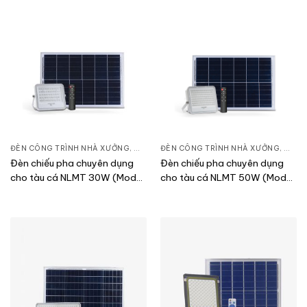
ĐÈN CÔNG TRÌNH NHÀ XƯỞNG
,
ĐÈN PHA LED
ĐÈN CÔNG TRÌNH NHÀ XƯỞNG
,
THIẾT BỊ CHIẾU SÁNG
,
ĐÈN 
Đèn chiếu pha chuyên dụng
Đèn chiếu pha chuyên dụng
cho tàu cá NLMT 30W (Model:
cho tàu cá NLMT 50W (Model:
CP02.SL.RF 30W TC)
CP02.SL.RF 50W TC)