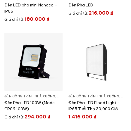
Đèn LED pha mini Nanoco –
Đèn Pha LED
IP66
216.000
₫
Giá chỉ từ:
180.000
₫
Giá chỉ từ:
ĐÈN CÔNG TRÌNH NHÀ XƯỞNG
,
ĐÈN PHA LED
ĐÈN CÔNG TRÌNH NHÀ XƯỞNG
,
THIẾT BỊ CHIẾU SÁNG
,
ĐÈN 
Đèn Pha LED 100W (Model:
Đèn Pha LED Flood Light –
CP06 100W)
IP65 Tuổi Thọ 30,000 Giờ
100W
294.000
₫
1.416.000
₫
Giá chỉ từ: