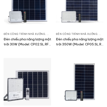
ĐÈN CÔNG TRÌNH NHÀ XƯỞNG
,
ĐÈN PHA LED
ĐÈN CÔNG TRÌNH NHÀ XƯỞNG
,
THIẾT BỊ CHIẾU SÁNG
,
ĐÈN 
Đèn chiếu pha năng lượng mặt
Đèn chiếu pha năng lượng mặt
trời 30W (Model: CP02.SL.RF
trời 350W (Model: CP05.SL.RF
30W)
350W)