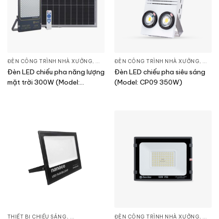
ĐÈN CÔNG TRÌNH NHÀ XƯỞNG
,
ĐÈN PHA LED
ĐÈN CÔNG TRÌNH NHÀ XƯỞNG
,
THIẾT BỊ CHIẾU SÁNG
,
ĐÈN 
Đèn LED chiếu pha năng lượng
Đèn LED chiếu pha siêu sáng
mặt trời 300W (Model:
(Model: CP09 350W)
CP03.SL 300W)
THIẾT BỊ CHIẾU SÁNG
,
ĐÈN CÔNG TRÌNH NHÀ XƯỞNG
ĐÈN CÔNG TRÌNH NHÀ XƯỞNG
,
ĐÈN PHA LED
,
ĐÈN 