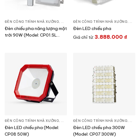
ĐÈN CÔNG TRÌNH NHÀ XƯỞNG
,
ĐÈN PHA LED
ĐÈN CÔNG TRÌNH NHÀ XƯỞNG
,
THIẾT BỊ CHIẾU SÁNG
,
ĐÈN 
Đèn chiếu pha năng lượng mặt
Đèn LED chiếu pha
trời 90W (Model: CP01.SL
3.888.000
₫
Giá chỉ từ:
90W)
ĐÈN CÔNG TRÌNH NHÀ XƯỞNG
,
ĐÈN PHA LED
ĐÈN CÔNG TRÌNH NHÀ XƯỞNG
,
THIẾT BỊ CHIẾU SÁNG
,
ĐÈN 
Đèn LED chiếu pha (Model:
Đèn LED chiếu pha 300W
CP08 50W)
(Model: CP07 300W)