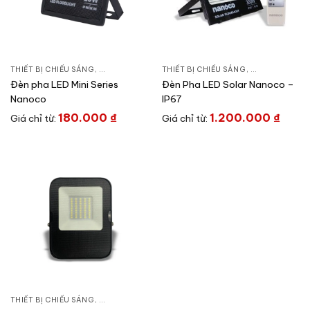
THIẾT BỊ CHIẾU SÁNG
,
ĐÈN CÔNG TRÌNH NHÀ XƯỞNG
THIẾT BỊ CHIẾU SÁNG
,
ĐÈN PHA LED
,
ĐÈN CÔNG TR
Đèn pha LED Mini Series
Đèn Pha LED Solar Nanoco –
Nanoco
IP67
180.000
₫
1.200.000
₫
Giá chỉ từ:
Giá chỉ từ:
THIẾT BỊ CHIẾU SÁNG
,
ĐÈN CÔNG TRÌNH NHÀ XƯỞNG
,
ĐÈN PHA LED