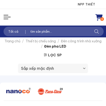
Chuyển
NPP THIẾT BỊ ĐIỆN 
đến
nội
0
dung
Tìm
kiếm:
Trang chủ
/
Thiết bị chiếu sáng
/
Đèn công trình nhà xưởng
/
Đèn pha LED
LỌC SP
7
26