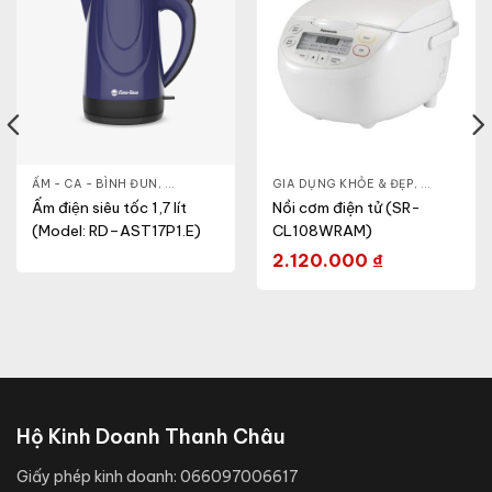
& ĐẸP
,
ẤM - CA - BÌNH ĐUN
LÒ VI SÓNG
,
GIA DỤNG KHỎE & ĐẸP
GIA DỤNG KHỎE & ĐẸP
,
NỒI - ẤM - CA - BÌNH
,
NỒI - ẤM -
Ấm điện siêu tốc 1,7 lít
Nồi cơm điện tử (SR-
(Model: RD–AST17P1.E)
CL108WRAM)
2.120.000
₫
Hộ Kinh Doanh Thanh Châu
Giấy phép kinh doanh:
066097006617