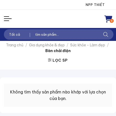
Chuyển
NPP THIẾT BỊ ĐI
đến
nội
0
dung
Tìm
kiếm:
Trang chủ
/
Gia dụng khỏe & đẹp
/
Sức khỏe - Làm đẹp
/
Bàn chải điện
LỌC SP
Không tìm thấy sản phẩm nào khớp với lựa chọn
của bạn.