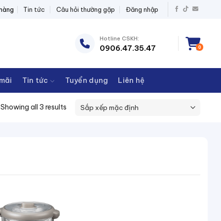
 BỊ ĐIỆN THANH CHÂU
 hàng
Tin tức
Câu hỏi thường gặp
Đăng nhập
Hotline CSKH:
0906.47.35.47
0
mãi
Tin tức
Tuyển dụng
Liên hệ
Showing all 3 results