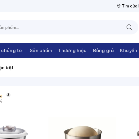
IỆN THANH CHÂU
NPP THIẾT BỊ ĐIỆN THANH CHÂU
NPP THIẾT
Tìm cửa
 chúng tôi
Sản phẩm
Thương hiệu
Bảng giá
Khuyến 
ộn bột
3