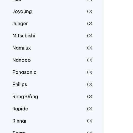
Joyoung
(0)
Junger
(0)
Mitsubishi
(0)
Namilux
(0)
Nanoco
(0)
Panasonic
(0)
Philips
(0)
Rạng Đông
(0)
Rapido
(0)
Rinnai
(0)