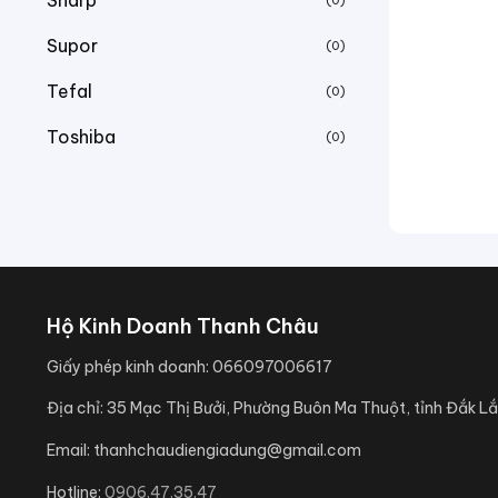
Sharp
(0)
Supor
(0)
Tefal
(0)
Toshiba
(0)
Hộ Kinh Doanh Thanh Châu
Giấy phép kinh doanh:
066097006617
Địa chỉ:
35 Mạc Thị Bưởi, Phường Buôn Ma Thuột, tỉnh Đắk Lắ
Email:
thanhchaudiengiadung@gmail.com
Hotline:
0906.47.35.47