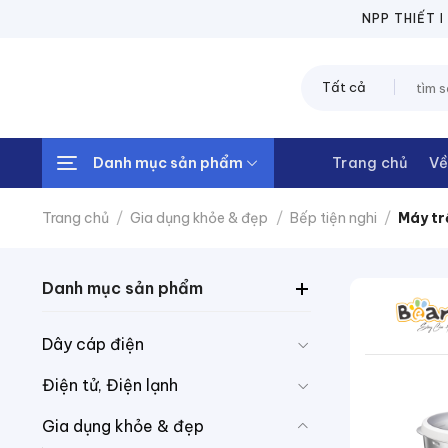
Chuyển
NPP THIẾT BỊ Đ
đến
nội
Tìm
dung
kiếm:
Danh mục sản phẩm
Trang chủ
Về
Trang chủ
/
Gia dụng khỏe & đẹp
/
Bếp tiện nghi
/
Máy tr
Danh mục sản phẩm
Dây cáp điện
Điện tử, Điện lạnh
Gia dụng khỏe & đẹp