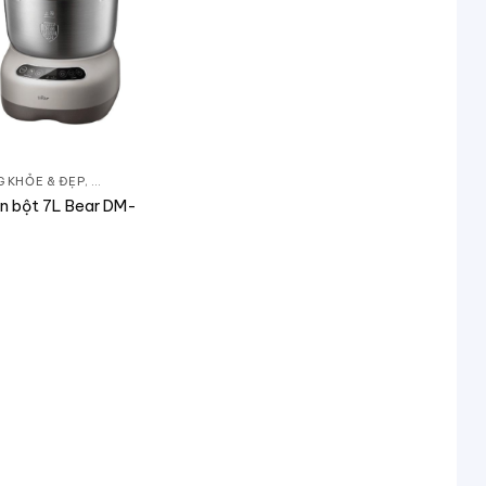
 BỘT
G KHỎE & ĐẸP
,
BẾP TIỆN NGHI
,
MÁY TRỘN BỘT
n bột 7L Bear DM-