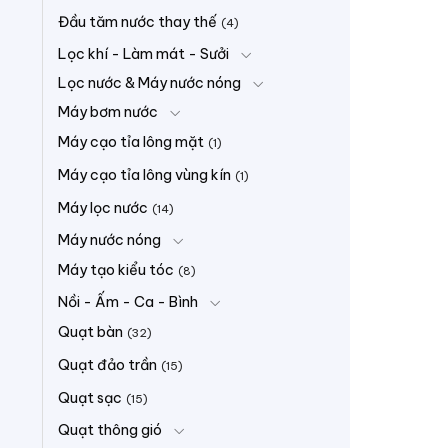
Đầu tăm nước thay thế
(4)
Lọc khí - Làm mát - Sưởi
Lọc nước & Máy nước nóng
Máy bơm nước
Máy cạo tỉa lông mặt
(1)
Máy cạo tỉa lông vùng kín
(1)
Máy lọc nước
(14)
Máy nước nóng
Máy tạo kiểu tóc
(8)
Nồi - Ấm - Ca - Bình
Quạt bàn
(32)
Quạt đảo trần
(15)
Quạt sạc
(15)
Quạt thông gió