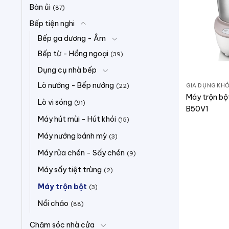
Bàn ủi
(87)
Bếp tiện nghi
Bếp ga dương - Âm
Bếp từ - Hồng ngoại
(39)
Dụng cụ nhà bếp
Lò nướng - Bếp nướng
GIA DỤNG KHỎ
(22)
Máy trộn bộ
Lò vi sóng
(91)
B50V1
Máy hút mùi - Hút khói
(15)
Máy nướng bánh mỳ
(3)
Máy rửa chén - Sấy chén
(9)
Máy sấy tiệt trùng
(2)
Máy trộn bột
(3)
Nồi chảo
(88)
Chăm sóc nhà cửa