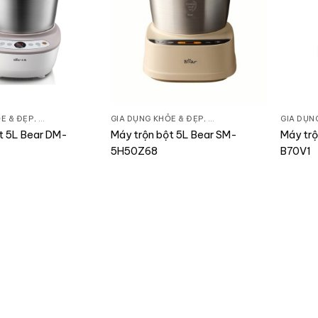
E & ĐẸP
,
BẾP TIỆN NGHI
,
MÁY TRỘN BỘT
GIA DỤNG KHỎE & ĐẸP
,
BẾP TIỆN NGHI
,
MÁY TRỘN
GIA DỤN
t 5L Bear DM-
Máy trộn bột 5L Bear SM-
Máy trộ
5H50Z68
B70V1