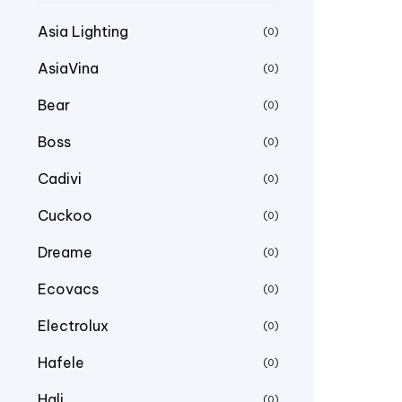
Asia Lighting
(0)
AsiaVina
(0)
Bear
(0)
Boss
(0)
Cadivi
(0)
Cuckoo
(0)
Dreame
(0)
Ecovacs
(0)
Electrolux
(0)
Hafele
(0)
Hali
(0)