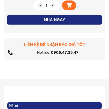
Alternative:
Nồi cơm điện RC-18RH(CG)VN số lượng
MUA NGAY
LIÊN HỆ ĐỂ NHẬN BÁO GIÁ TỐT
Hotline:
0906.47.35.47
Mô tả