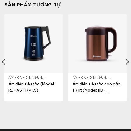
SẢN PHẨM TƯƠNG TỰ
& ĐẸP
,
ẤM - CA - BÌNH ĐUN
LÒ VI SÓNG
,
GIA DỤNG KHỎE & ĐẸP
ẤM - CA - BÌNH ĐUN
,
NỒI - ẤM - CA - BÌNH
,
GIA DỤNG KH
Ấm điện siêu tốc (Model:
Ấm điện siêu tốc cao cấp
RD-AST17P1.S)
1,7 lít (Model: RD-
AST17ST1.E)