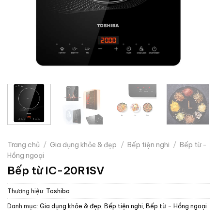
Trang chủ
/
Gia dụng khỏe & đẹp
/
Bếp tiện nghi
/
Bếp từ -
Hồng ngoại
Bếp từ IC-20R1SV
Thương hiệu:
Toshiba
Danh mục:
Gia dụng khỏe & đẹp
,
Bếp tiện nghi
,
Bếp từ - Hồng ngoại