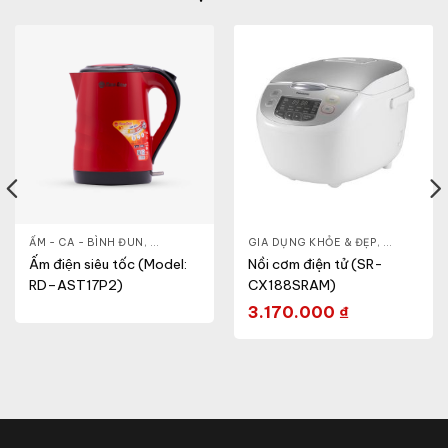
- CA - BÌNH
ẤM - CA - BÌNH ĐUN
,
NỒI CƠM ĐIỆN
,
GIA DỤNG KHỎE & ĐẸP
GIA DỤNG KHỎE & ĐẸP
,
NỒI - ẤM - CA - BÌNH
,
NỒI - ẤM -
Ấm điện siêu tốc (Model:
Nồi cơm điện tử (SR-
RD–AST17P2)
CX188SRAM)
3.170.000
₫