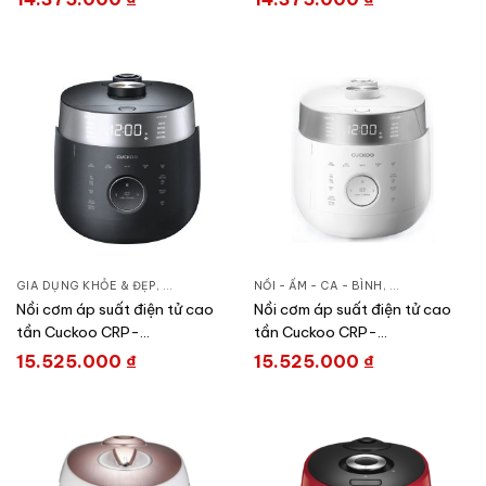
GIA DỤNG KHỎE & ĐẸP
,
NỒI - ẤM - CA - BÌNH
NỒI - ẤM - CA - BÌNH
,
NỒI CƠM ĐIỆN
,
GIA DỤNG KHỎE
Nồi cơm áp suất điện tử cao
Nồi cơm áp suất điện tử cao
tần Cuckoo CRP-
tần Cuckoo CRP-
LHTR1009F/BKSIVNCV
LHTR1009F/WHSIVNCV
15.525.000
₫
15.525.000
₫