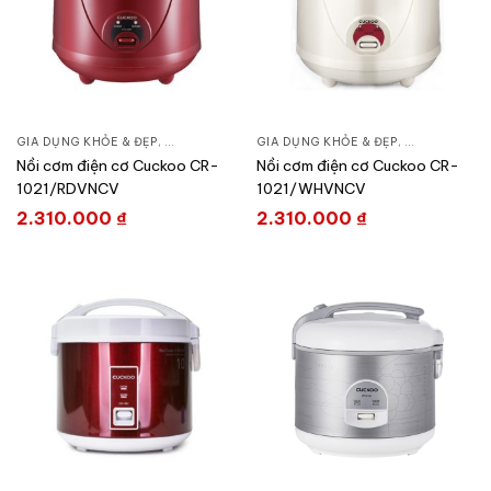
GIA DỤNG KHỎE & ĐẸP
,
NỒI - ẤM - CA - BÌNH
GIA DỤNG KHỎE & ĐẸP
,
NỒI CƠM ĐIỆN
,
NỒI - ẤM - CA
Nồi cơm điện cơ Cuckoo CR-
Nồi cơm điện cơ Cuckoo CR-
1021/RDVNCV
1021/WHVNCV
2.310.000
₫
2.310.000
₫