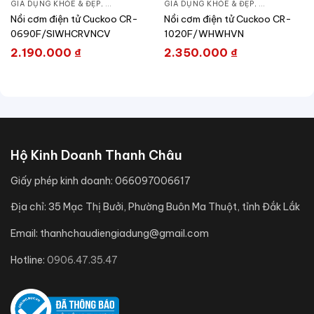
GIA DỤNG KHỎE & ĐẸP
,
NỒI - ẤM - CA - BÌNH
GIA DỤNG KHỎE & ĐẸP
,
NỒI CƠM ĐIỆN
,
NỒI - ẤM - CA
Nồi cơm điện tử Cuckoo CR-
Nồi cơm điện tử Cuckoo CR-
0690F/SIWHCRVNCV
1020F/WHWHVN
2.190.000
₫
2.350.000
₫
Hộ Kinh Doanh Thanh Châu
Giấy phép kinh doanh:
066097006617
Địa chỉ:
35 Mạc Thị Bưởi, Phường Buôn Ma Thuột, tỉnh Đắk Lắk
Email:
thanhchaudiengiadung@gmail.com
Hotline:
0906.47.35.47