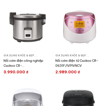
GIA DỤNG KHỎE & ĐẸP
,
NỒI - ẤM - CA - BÌNH
GIA DỤNG KHỎE & ĐẸP
,
NỒI CƠM ĐIỆN
,
NỒI - ẤM - CA
Nồi cơm điện công nghiệp
Nồi cơm điện tử Cuckoo CR-
Cuckoo CR-
0631F/IVPIVNCV
3555/BKSTVNCRCV
3.990.000
₫
2.989.000
₫