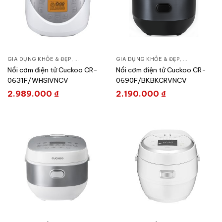
GIA DỤNG KHỎE & ĐẸP
,
NỒI - ẤM - CA - BÌNH
GIA DỤNG KHỎE & ĐẸP
,
NỒI CƠM ĐIỆN
,
NỒI - ẤM - CA
Nồi cơm điện tử Cuckoo CR-
Nồi cơm điện tử Cuckoo CR-
0631F/WHSIVNCV
0690F/BKBKCRVNCV
2.989.000
₫
2.190.000
₫