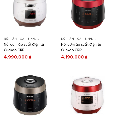
NỒI - ẤM - CA - BÌNH
,
GIA DỤNG KHỎE & ĐẸP
NỒI - ẤM - CA - BÌNH
,
NỒI CƠM ĐIỆN
,
GIA DỤNG KHỎE
Nồi cơm áp suất điện tử
Nồi cơm áp suất điện tử
Cuckoo CRP-
Cuckoo CRP-
M1000S/P2PGVNCV
PK0600F/BKRDVN
4.990.000
₫
4.190.000
₫