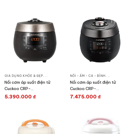
GIA DỤNG KHỎE & ĐẸP
,
NỒI - ẤM - CA - BÌNH
NỒI - ẤM - CA - BÌNH
,
NỒI CƠM ĐIỆN
,
GIA DỤNG KHỎE
Nồi cơm áp suất điện tử
Nồi cơm áp suất điện tử
Cuckoo CRP-
Cuckoo CRP-
R1000F/BKGBCRVNCV
RT1008F/BKTSVNCV
5.390.000
₫
7.475.000
₫