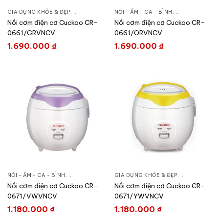
GIA DỤNG KHỎE & ĐẸP
,
NỒI - ẤM - CA - BÌNH
NỒI - ẤM - CA - BÌNH
,
NỒI CƠM ĐIỆN
,
GIA DỤNG KHỎE
Nồi cơm điện cơ Cuckoo CR-
Nồi cơm điện cơ Cuckoo CR-
0661/GRVNCV
0661/ORVNCV
1.690.000
₫
1.690.000
₫
NỒI - ẤM - CA - BÌNH
,
GIA DỤNG KHỎE & ĐẸP
GIA DỤNG KHỎE & ĐẸP
,
NỒI CƠM ĐIỆN
,
NỒI - ẤM - CA
Nồi cơm điện cơ Cuckoo CR-
Nồi cơm điện cơ Cuckoo CR-
0671/VWVNCV
0671/YWVNCV
1.180.000
₫
1.180.000
₫