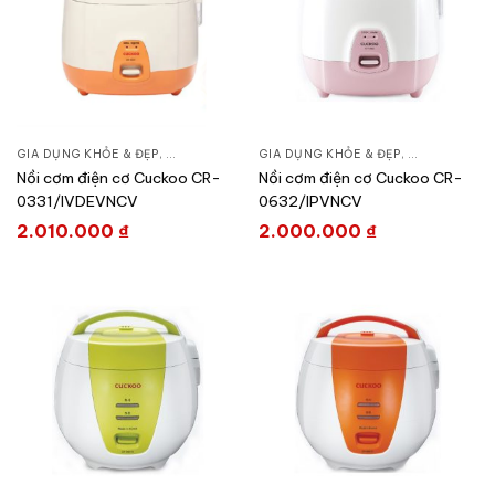
GIA DỤNG KHỎE & ĐẸP
,
NỒI - ẤM - CA - BÌNH
GIA DỤNG KHỎE & ĐẸP
,
NỒI CƠM ĐIỆN
,
NỒI - ẤM - CA
Nồi cơm điện cơ Cuckoo CR-
Nồi cơm điện cơ Cuckoo CR-
0331/IVDEVNCV
0632/IPVNCV
2.010.000
₫
2.000.000
₫