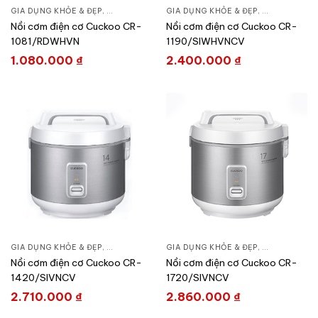
GIA DỤNG KHỎE & ĐẸP
,
NỒI - ẤM - CA - BÌNH
GIA DỤNG KHỎE & ĐẸP
,
NỒI CƠM ĐIỆN
,
NỒI - ẤM - CA
Nồi cơm điện cơ Cuckoo CR-
Nồi cơm điện cơ Cuckoo CR-
1081/RDWHVN
1190/SIWHVNCV
1.080.000
₫
2.400.000
₫
GIA DỤNG KHỎE & ĐẸP
,
NỒI - ẤM - CA - BÌNH
GIA DỤNG KHỎE & ĐẸP
,
NỒI CƠM ĐIỆN
,
NỒI - ẤM - CA
Nồi cơm điện cơ Cuckoo CR-
Nồi cơm điện cơ Cuckoo CR-
1420/SIVNCV
1720/SIVNCV
2.710.000
₫
2.860.000
₫