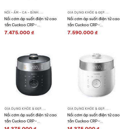
NỒI - ẤM - CA - BÌNH
,
GIA DỤNG KHỎE & ĐẸP
GIA DỤNG KHỎE & ĐẸP
,
NỒI CƠM ĐIỆN
,
NỒI - ẤM - CA
Nồi cơm áp suất điện tử cao
Nồi cơm áp suất điện tử cao
tần Cuckoo CRP-
tần Cuckoo CRP-
HUS1000F/BKRDVN
HWF1000F/BKBRVN
7.475.000
₫
7.590.000
₫
GIA DỤNG KHỎE & ĐẸP
,
NỒI - ẤM - CA - BÌNH
GIA DỤNG KHỎE & ĐẸP
,
NỒI CƠM ĐIỆN
,
NỒI - ẤM - CA
Nồi cơm áp suất điện tử cao
Nồi cơm áp suất điện tử cao
tần Cuckoo CRP-
tần Cuckoo CRP-
LHTR0609F/BKSIVNCV
LHTR0609F/WHSIVNCV
14.375.000
₫
14.375.000
₫