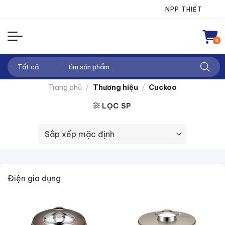
Chuyển
NPP THIẾT BỊ ĐIỆN 
đến
nội
0
dung
Tìm
kiếm:
Trang chủ
/
Thương hiệu
/
Cuckoo
LỌC SP
Điện gia dụng