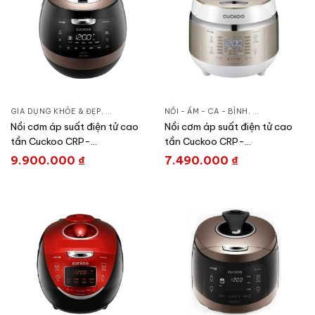
GIA DỤNG KHỎE & ĐẸP
,
NỒI - ẤM - CA - BÌNH
NỒI - ẤM - CA - BÌNH
,
NỒI CƠM ĐIỆN
,
GIA DỤNG KHỎE
Nồi cơm áp suất điện tử cao
Nồi cơm áp suất điện tử cao
tần Cuckoo CRP-
tần Cuckoo CRP-
AHXB1008F/BKBRVNCV
EHS0309F/WHGOVNCV
9.900.000
₫
7.490.000
₫