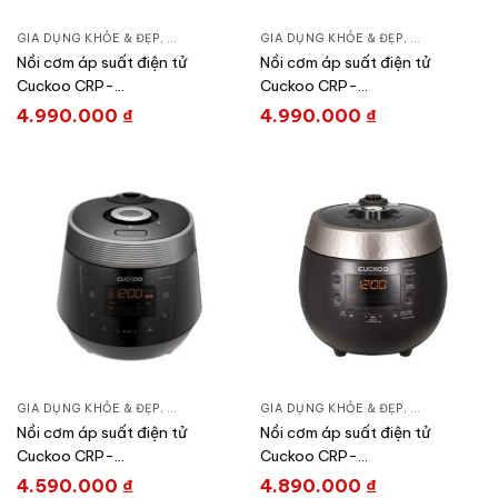
GIA DỤNG KHỎE & ĐẸP
,
NỒI - ẤM - CA - BÌNH
GIA DỤNG KHỎE & ĐẸP
,
NỒI CƠM ĐIỆN
,
NỒI - ẤM - CA
Nồi cơm áp suất điện tử
Nồi cơm áp suất điện tử
Cuckoo CRP-
Cuckoo CRP-
PK1000S/BKCGVNCV
PK1000S/P2RDVNCV
4.990.000
₫
4.990.000
₫
GIA DỤNG KHỎE & ĐẸP
,
NỒI - ẤM - CA - BÌNH
GIA DỤNG KHỎE & ĐẸP
,
NỒI CƠM ĐIỆN
,
NỒI - ẤM - CA
Nồi cơm áp suất điện tử
Nồi cơm áp suất điện tử
Cuckoo CRP-
Cuckoo CRP-
PWV1008F/BKDSCRVNCV
R0600F/BKGBCRVNCV
4.590.000
₫
4.890.000
₫