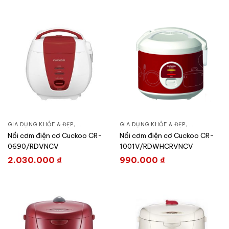
GIA DỤNG KHỎE & ĐẸP
,
NỒI - ẤM - CA - BÌNH
GIA DỤNG KHỎE & ĐẸP
,
NỒI CƠM ĐIỆN
,
NỒI - ẤM - CA
Nồi cơm điện cơ Cuckoo CR-
Nồi cơm điện cơ Cuckoo CR-
0690/RDVNCV
1001V/RDWHCRVNCV
2.030.000
₫
990.000
₫