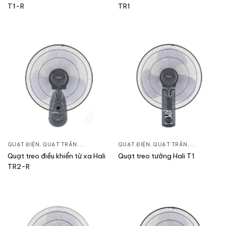
T1-R
TR1
QUẠT ĐIỆN, QUẠT TRẦN
,
QUẠT TREO TƯỜNG
QUẠT ĐIỆN, QUẠT TRẦN
,
QUẠT TREO
Quạt treo điều khiển từ xa Hali
Quạt treo tường Hali T1
TR2-R