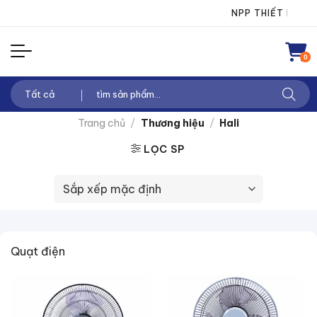
Chuyển
NPP THIẾT BỊ ĐIỆN T
đến
nội
0
dung
Tìm
kiếm:
Trang chủ
/
Thương hiệu
/
Hali
LỌC SP
Quạt điện