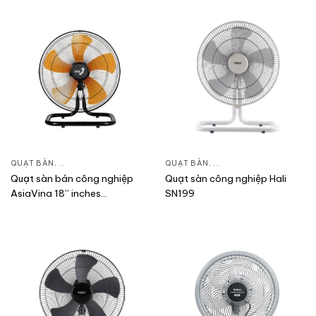
QUẠT BÀN
,
QUẠT ĐIỆN, QUẠT TRẦN
QUẠT BÀN
,
QUẠT ĐIỆN, QUẠT TRẦN
Quạt sàn bán công nghiệp
Quạt sàn công nghiệp Hali
AsiaVina 18” inches
SN199
VY586890