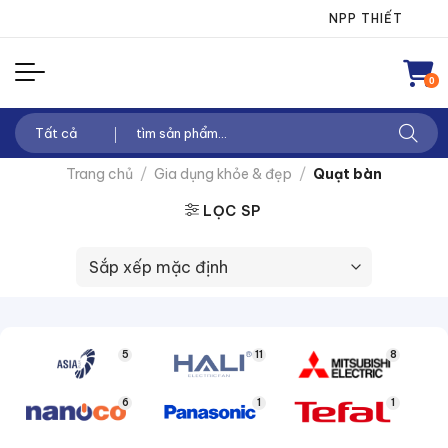
Chuyển
NPP THIẾT BỊ ĐIỆN
đến
nội
0
dung
Tìm
kiếm:
Trang chủ
/
Gia dụng khỏe & đẹp
/
Quạt bàn
LỌC SP
5
11
8
6
1
1