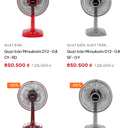
QUẠT BÀN
,
QUẠT ĐIỆN, QUẠT TRẦN
QUẠT ĐIỆN, QUẠT TRẦN
,
QUẠT BÀN
Quạt bàn Mitsubishi D12-GA
Quạt bàn Mitsubishi D12-GA
CY-RD
SF-GY
850.500
₫
850.500
₫
1.215.000
₫
1.215.000
₫
-30%
-30%