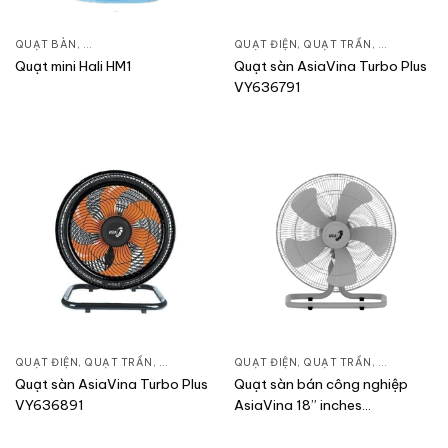
QUẠT BÀN
,
QUẠT ĐIỆN, QUẠT TRẦN
QUẠT ĐIỆN, QUẠT TRẦN
,
QUẠT BÀN
Quạt mini Hali HM1
Quạt sàn AsiaVina Turbo Plus
VY636791
QUẠT ĐIỆN, QUẠT TRẦN
,
QUẠT BÀN
QUẠT ĐIỆN, QUẠT TRẦN
,
QUẠT BÀN
Quạt sàn AsiaVina Turbo Plus
Quạt sàn bán công nghiệp
VY636891
AsiaVina 18” inches
VY586790