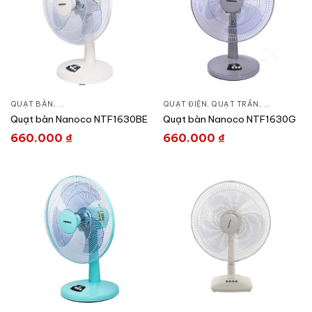
QUẠT BÀN
,
QUẠT ĐIỆN, QUẠT TRẦN
QUẠT ĐIỆN, QUẠT TRẦN
,
QUẠT BÀN
Quạt bàn Nanoco NTF1630BE
Quạt bàn Nanoco NTF1630G
660.000
₫
660.000
₫