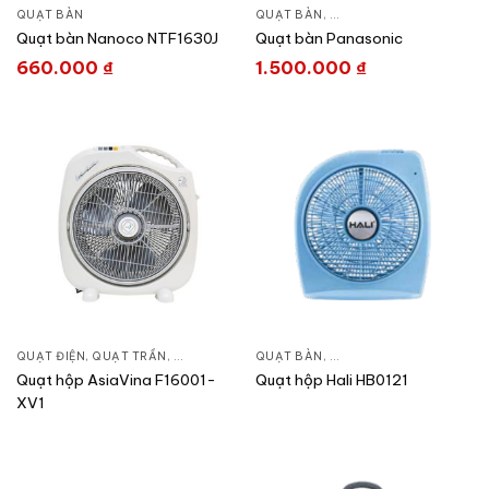
QUẠT BÀN
QUẠT BÀN
,
QUẠT ĐIỆN, QUẠT TRẦN
Quạt bàn Nanoco NTF1630J
Quạt bàn Panasonic
660.000
₫
1.500.000
₫
QUẠT ĐIỆN, QUẠT TRẦN
,
QUẠT BÀN
QUẠT BÀN
,
QUẠT ĐIỆN, QUẠT TRẦN
Quạt hộp AsiaVina F16001-
Quạt hộp Hali HB0121
XV1