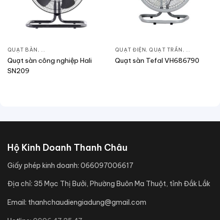
QUẠT BÀN
,
QUẠT ĐIỆN, QUẠT TRẦN
QUẠT ĐIỆN, QUẠT TRẦN
,
QUẠT BÀN
Quạt sàn công nghiệp Hali
Quạt sàn Tefal VH686790
SN209
Hộ Kinh Doanh Thanh Châu
Giấy phép kinh doanh:
066097006617
Địa chỉ:
35 Mạc Thị Bưởi, Phường Buôn Ma Thuột, tỉnh Đắk Lắk
Email:
thanhchaudiengiadung@gmail.com