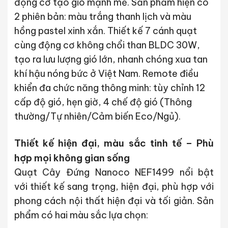
động cơ tạo gió mạnh mẽ. Sản phẩm hiện có
2 phiên bản: màu trắng thanh lịch và màu
hồng pastel xinh xắn. Thiết kế 7 cánh quạt
cùng động cơ không chổi than BLDC 30W,
tạo ra lưu lượng gió lớn, nhanh chóng xua tan
khí hậu nóng bức ở Việt Nam. Remote điều
khiển đa chức năng thông minh: tùy chỉnh 12
cấp độ gió, hẹn giờ, 4 chế độ gió (Thông
thường/Tự nhiên/Cảm biến Eco/Ngủ).
Thiết kế hiện đại, màu sắc tinh tế – Phù
hợp mọi không gian sống
Quạt Cây Đứng Nanoco NEF1499
nổi bật
với
thiết kế sang trọng, hiện đại
, phù hợp với
phong cách nội thất hiện đại và tối giản. Sản
phẩm có
hai màu sắc lựa chọn
: