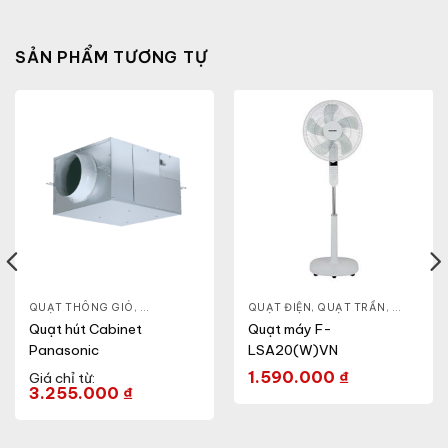
SẢN PHẨM TƯƠNG TỰ
ẦN
,
QUẠT ĐIỆN, QUẠT TRẦN
QUẠT THÔNG GIÓ
,
QUẠT CABINET
,
QUẠT ĐIỆN, QUẠT TRẦN
QUẠT ĐIỆN, QUẠT TRẦN
,
QUẠT ĐỨ
Quạt hút Cabinet
Quạt máy F-
Panasonic
LSA20(W)VN
1.590.000
₫
Giá chỉ từ:
3.255.000
₫