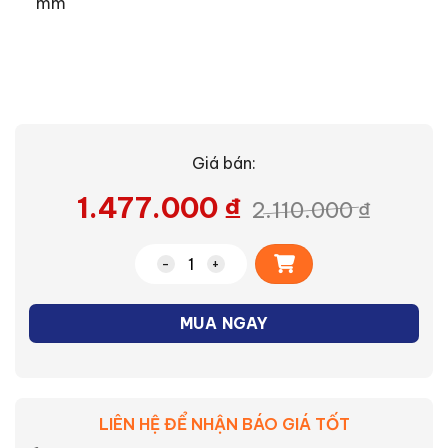
mm
Giá bán:
1.477.000
₫
2.110.000
₫
Alternative:
Quạt lửng Mitsubishi R12-MA SK số lượ
MUA NGAY
LIÊN HỆ ĐỂ NHẬN BÁO GIÁ TỐT