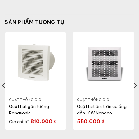
SẢN PHẨM TƯƠNG TỰ
ĐỨNG
QUẠT THÔNG GIÓ
,
QUẠT ĐIỆN, QUẠT TRẦN
QUẠT THÔNG GIÓ
,
QUẠT GẮN TƯỜNG
,
QUẠT ÂM TRẦ
Quạt hút gắn tường
Quạt hút âm trần có ống
Panasonic
dẫn 16W Nanoco
NCV1520-C
810.000
₫
550.000
₫
Giá chỉ từ: