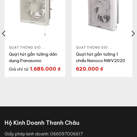
ẦN
,
QUẠT ĐIỆN, QUẠT TRẦN
QUẠT THÔNG GIÓ
,
QUẠT ĐIỆN, QUẠT TRẦN
QUẠT THÔNG GIÓ
,
QUẠT GẮN TƯỜNG
,
QUẠT ĐIỆN, Q
Quạt hút gắn tường dân
Quạt hút gắn tường 1
dụng Panasonic
chiều Nanoco NWV2020
1.685.000
₫
620.000
₫
Giá chỉ từ:
Hộ Kinh Doanh Thanh Châu
Giấy phép kinh doanh:
066097006617