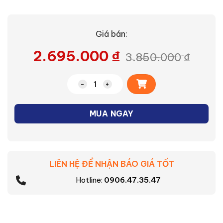
Giá bán:
2.695.000
₫
3.850.000
₫
Alternative:
Quạt đứng Mitsubishi LV16-RBA SF-GY 
MUA NGAY
LIÊN HỆ ĐỂ NHẬN BÁO GIÁ TỐT
Hotline:
0906.47.35.47