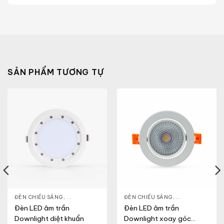
SẢN PHẨM TƯƠNG TỰ
NLIGHT
ĐÈN CHIẾU SÁNG
,
THIẾT BỊ CHIẾU SÁNG
,
ĐÈN LED DOWNLIGHT
ĐÈN CHIẾU SÁNG
,
THIẾT BỊ CHIẾU SÁNG
,
ĐÈN LED DOWN
Đèn LED âm trần
Đèn LED âm trần
Downlight diệt khuẩn
Downlight xoay góc