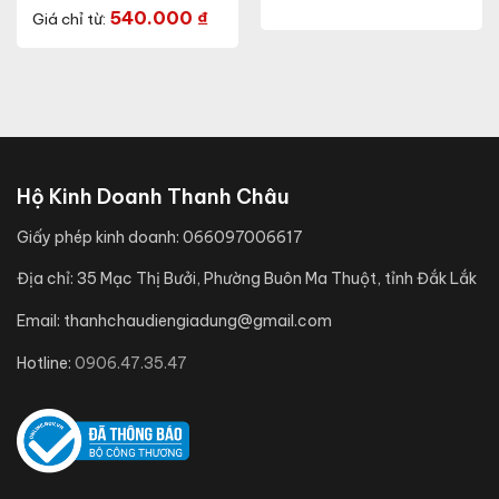
(Model: AT40 95/12W)
540.000
₫
Giá chỉ từ:
Hộ Kinh Doanh Thanh Châu
Giấy phép kinh doanh:
066097006617
Địa chỉ:
35 Mạc Thị Bưởi, Phường Buôn Ma Thuột, tỉnh Đắk Lắk
Email:
thanhchaudiengiadung@gmail.com
Hotline:
0906.47.35.47