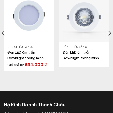
NLIGHT
ĐÈN CHIẾU SÁNG
,
THIẾT BỊ CHIẾU SÁNG
,
ĐÈN LED DOWNLIGHT
ĐÈN CHIẾU SÁNG
,
THIẾT BỊ CHIẾU SÁNG
,
ĐÈN LED DOWN
Đèn LED âm trần
Đèn LED âm trần
Downlight thông minh
Downlight thông minh
(Model: AT14 90/9W.RF)
634.000
₫
Giá chỉ từ:
Hộ Kinh Doanh Thanh Châu