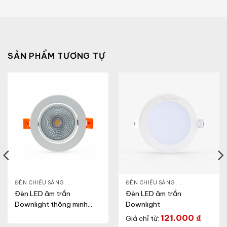
SẢN PHẨM TƯƠNG TỰ
NLIGHT
ĐÈN CHIẾU SÁNG
,
THIẾT BỊ CHIẾU SÁNG
,
ĐÈN LED DOWNLIGHT
ĐÈN CHIẾU SÁNG
,
THIẾT BỊ CHIẾU SÁNG
,
ĐÈN LED DOWN
Đèn LED âm trần
Đèn LED âm trần
Downlight thông minh
Downlight
xoay góc (Model:
121.000
₫
Giá chỉ từ:
AT40.BLE 95/12W)