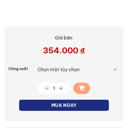
Giá bán:
354.000
₫
Alternative:
Công suất
Đèn LED M36 50W số lượng
MUA NGAY