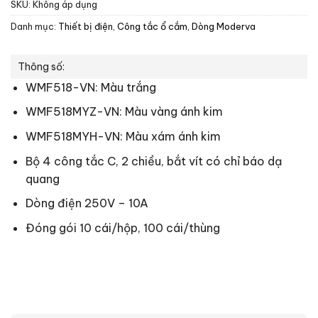
SKU:
Không áp dụng
Danh mục:
Thiết bị điện
,
Công tắc ổ cắm
,
Dòng Moderva
Thông số:
WMF518-VN: Màu trắng
WMF518MYZ-VN: Màu vàng ánh kim
WMF518MYH-VN: Màu xám ánh kim
Bộ 4 công tắc C, 2 chiều, bắt vít có chỉ báo dạ
quang
Dòng điện 250V – 10A
Đóng gói 10 cái/hộp, 100 cái/thùng