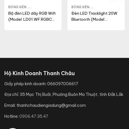
 ĐIỆN
,
BÓNG ĐÈN
THIẾT BỊ ĐIỆN KHÁC
,
ĐÈN THÔNG MINH
,
THIẾT BỊ ĐIỆN
BÓNG ĐÈN
,
ĐÈN LED CHIẾU ĐIỂM
,
Bộ đèn LED dây RGB Wifi
Đèn LED Tracklight 20W
(Model: LD01.WF.RGBCW
Bluetooth (Model:
1000/3W (12VDC))
TRL04.BLE 20W)
Hộ Kinh Doanh Thanh Châu
Giấy phép kinh doanh:
066097006617
Địa chỉ:
35 Mạc Thị Bưởi, Phường Buôn Ma Thuột, tỉnh Đắk Lắk
Email:
thanhchaudiengiadung@gmail.com
Hotline:
0906.47.35.47