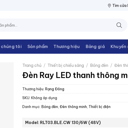
ĐIỆN THANH CHÂU
NPP THIẾT BỊ ĐIỆN THANH CHÂU
NPP THIẾ
Tìm cửa
 chúng tôi
Sản phẩm
Thương hiệu
Bảng giá
Khuyến 
Trang chủ
/
Thiết bị chiếu sáng
/
Bóng đèn
/
Đèn th
Đèn Ray LED thanh thông m
Thương hiệu:
Rạng Đông
SKU:
Không áp dụng
Danh mục:
Bóng đèn
,
Đèn thông minh
,
Thiết bị điện
Model: RLT03.BLE.CW 130/6W (48V)