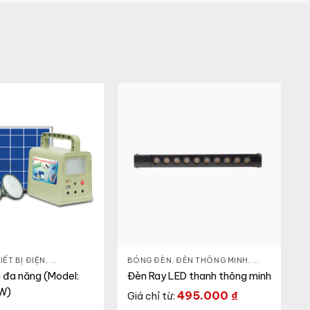
IẾT BỊ ĐIỆN
Ị ĐIỆN
,
THIẾT BỊ ĐIỆN
,
THIẾT BỊ ĐIỆN KHÁC
BÓNG ĐÈN
,
ĐÈN THÔNG MINH
,
THIẾT BỊ ĐIỆN
n đa năng (Model:
Đèn Ray LED thanh thông minh
W)
495.000
₫
Giá chỉ từ: