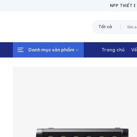
Chuyển
NPP THIẾT BỊ 
đến
nội
Tìm
dung
kiếm:
Danh mục sản phẩm
Trang chủ
Về