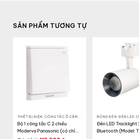
SẢN PHẨM TƯƠNG TỰ
THIẾT BỊ ĐIỆN
,
CÔNG TẮC Ổ CẮM
,
DÒNG MODERVA
BÓNG ĐÈN
,
ĐÈN LED C
Bộ 1 công tắc C 2 chiều
Đèn LED Tracklight
Moderva Panasonic (có chỉ
Bluetooth (Model: 
báo)
20W)