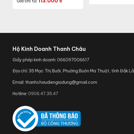
113.000
₫
Giá chỉ từ:
Hộ Kinh Doanh Thanh Châu
Giấy phép kinh doanh:
066097006617
Địa chỉ:
35 Mạc Thị Bưởi, Phường Buôn Ma Thuột, tỉnh Đắk Lắ
Email:
thanhchaudiengiadung@gmail.com
Hotline:
0906.47.35.47