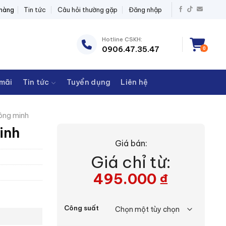
T BỊ ĐIỆN THANH CHÂU
 hàng
Tin tức
Câu hỏi thường gặp
Đăng nhập
Hotline CSKH:
0906.47.35.47
0
mãi
Tin tức
Tuyển dụng
Liên hệ
ông minh
inh
Giá bán:
Giá chỉ từ:
495.000
₫
Công suất