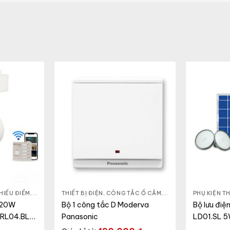
HIẾU ĐIỂM
,
ĐÈN THÔNG MINH
THIẾT BỊ ĐIỆN
,
ĐÈN TRANG TRÍ
,
CÔNG TẮC Ổ CẮM
,
THIẾT BỊ CHIẾU SÁNG
,
DÒNG MODERVA
PHỤ KIỆN TH
,
THIẾT B
 20W
Bộ 1 công tắc D Moderva
Bộ lưu điệ
TRL04.BLE
Panasonic
LD01.SL 5