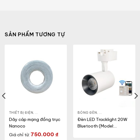
SẢN PHẨM TƯƠNG TỰ
THIẾT BỊ ĐIỆN
,
DÂY CÁP MẠNG
BÓNG ĐÈN
,
ĐÈN LED CHIẾU ĐIỂM
,
Dây cáp mạng đồng trục
Đèn LED Tracklight 20W
Nanoco
Bluetooth (Model:
TRL04.BLE 20W)
750.000
₫
Giá chỉ từ: