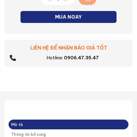
Bóng Đèn LED Bulb Trụ Nanoco Công Suấ
MUA NGAY
LIÊN HỆ ĐỂ NHẬN BÁO GIÁ TỐT
Hotline:
0906.47.35.47
Mô tả
Thông tin bổ sung