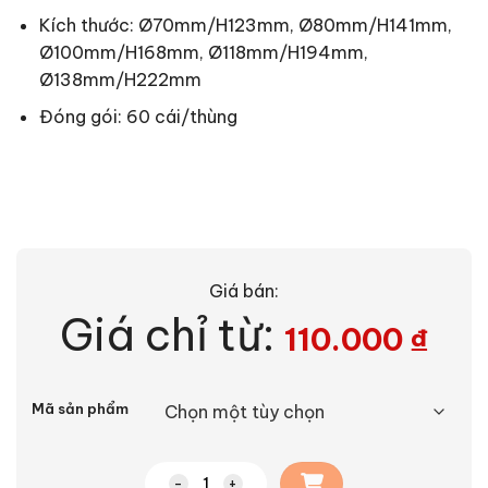
Kích thước: Ø70mm/H123mm, Ø80mm/H141mm,
Ø100mm/H168mm, Ø118mm/H194mm,
Ø138mm/H222mm
Đóng gói: 60 cái/thùng
Giá bán:
Giá chỉ từ:
110.000
₫
Alternative:
Mã sản phẩm