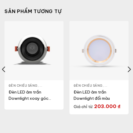
SẢN PHẨM TƯƠNG TỰ
NLIGHT
ĐÈN CHIẾU SÁNG
,
THIẾT BỊ CHIẾU SÁNG
,
ĐÈN LED DOWNLIGHT
ĐÈN CHIẾU SÁNG
,
THIẾT BỊ CHIẾU SÁNG
,
ĐÈN LED DOWN
Đèn LED âm trần
Đèn LED âm trần
Downlight xoay góc
Downlight đổi màu
(Model: AT25
203.000
₫
Giá chỉ từ:
80/10Wx1.PLUS)