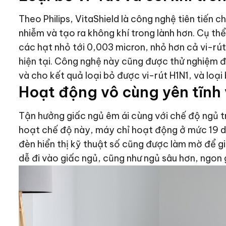
Theo Philips, VitaShield là công nghệ tiên tiến 
nhiễm và tạo ra không khí trong lành hơn. Cụ thể
các hạt nhỏ tới 0,003 micron, nhỏ hơn cả vi-rú
hiện tại. Công nghệ này cũng được thử nghiệm đ
và cho kết quả loại bỏ được vi-rút H1N1, và lo
Hoạt động vô cùng yên tĩnh 
Tận hưởng giấc ngủ êm ái cùng với chế độ ngủ trê
hoạt chế độ này, máy chỉ hoạt động ở mức 19 dB
đèn hiển thị kỹ thuật số cũng được làm mờ để g
dễ đi vào giấc ngủ, cũng như ngủ sâu hơn, ngon 