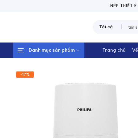
Chuyển
NPP THIẾT BỊ ĐIỆN 
đến
nội
Tìm
dung
kiếm:
Danh mục sản phẩm
Trang chủ
Về
-17%