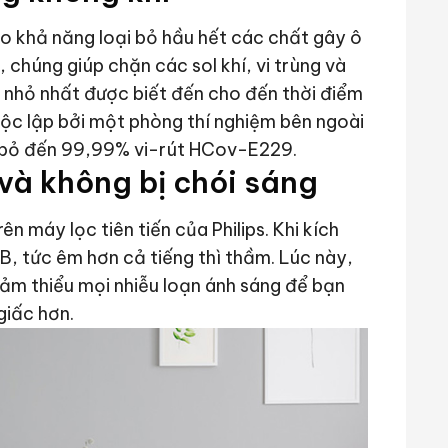
cho khả năng loại bỏ hầu hết các chất gây ô
, chúng giúp chặn các sol khí, vi trùng và
t nhỏ nhất được biết đến cho đến thời điểm
ộc lập bởi một phòng thí nghiệm bên ngoài
ại bỏ đến 99,99% vi-rút HCov-E229.
và không bị chói sáng
n máy lọc tiên tiến của Philips. Khi kích
, tức êm hơn cả tiếng thì thầm. Lúc này,
iảm thiểu mọi nhiễu loạn ánh sáng để bạn
giấc hơn.