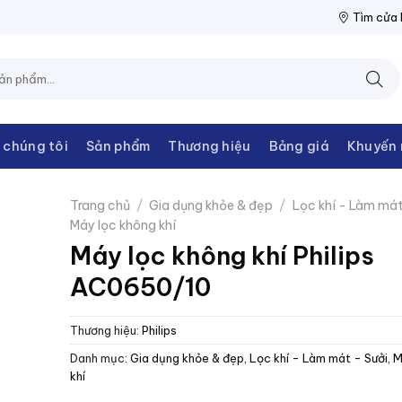
THANH CHÂU
NPP THIẾT BỊ ĐIỆN THANH CHÂU
NPP THIẾT BỊ 
Tìm cửa
 chúng tôi
Sản phẩm
Thương hiệu
Bảng giá
Khuyến 
Trang chủ
/
Gia dụng khỏe & đẹp
/
Lọc khí - Làm mát
Máy lọc không khí
Máy lọc không khí Philips
AC0650/10
Thương hiệu:
Philips
Danh mục:
Gia dụng khỏe & đẹp
,
Lọc khí - Làm mát - Sưởi
,
M
khí