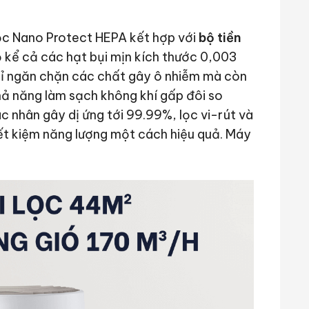
lọc Nano Protect HEPA kết hợp với
bộ tiền
ỏ kể cả các hạt bụi mịn kích thước 0,003
ỉ ngăn chặn các chất gây ô nhiễm mà còn
hả năng làm sạch không khí gấp đôi so
c nhân gây dị ứng tới 99.99%, lọc vi-rút và
iết kiệm năng lượng một cách hiệu quả. Máy