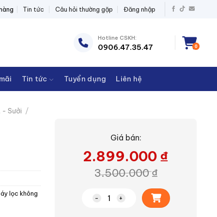
ĐIỆN THANH CHÂU
 hàng
Tin tức
Câu hỏi thường gặp
Đăng nhập
Hotline CSKH:
0906.47.35.47
0
mãi
Tin tức
Tuyển dụng
Liên hệ
 - Sưởi
/
Giá bán:
2.899.000
₫
3.500.000
₫
áy lọc không
Máy lọc không khí Philips AC0650/
Alternative: