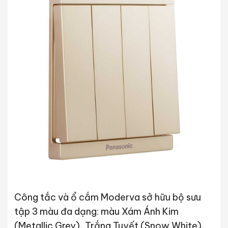
Công tắc và ổ cắm Moderva sở hữu bộ sưu
tập 3 màu đa dạng: màu Xám Ánh Kim
(Metallic Grey), Trắng Tuyết (Snow White),