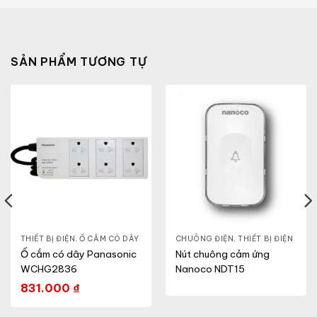
SẢN PHẨM TƯƠNG TỰ
THIẾT BỊ ĐIỆN
,
Ổ CẮM CÓ DÂY
CHUÔNG ĐIỆN
,
THIẾT BỊ ĐIỆN
Ổ cắm có dây Panasonic
Nút chuông cảm ứng
WCHG2836
Nanoco NDT15
831.000
₫